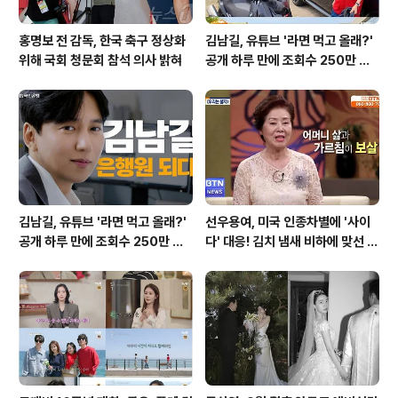
홍명보 전 감독, 한국 축구 정상화
김남길, 유튜브 '라면 먹고 올래?'
위해 국회 청문회 참석 의사 밝혀
공개 하루 만에 조회수 250만 돌
파하며 화제성 입증
김남길, 유튜브 '라면 먹고 올래?'
선우용여, 미국 인종차별에 '사이
공개 하루 만에 조회수 250만 돌
다' 대응! 김치 냄새 비하에 맞선 통
파하며 화제성 입증
쾌한 이야기