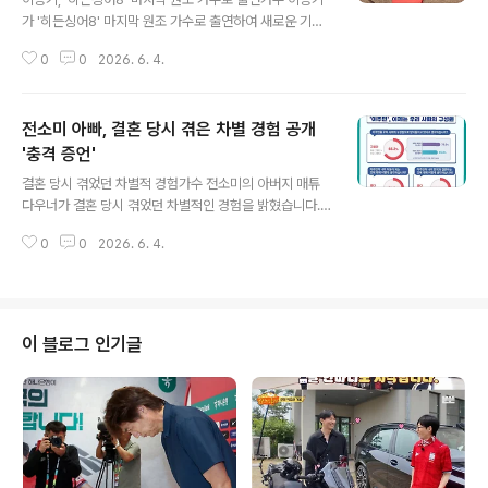
가 '히든싱어8' 마지막 원조 가수로 출연하여 새로운 기록
을 세웠습니다. 첫 번째 대결곡인 '삭제' 무대에서 모창 참
0
0
2026. 6. 4.
가자들의 높은 완성도로 인해 판정단은 혼란에 빠졌습니
다. 이어진 '내 여자라니까' 무대에서는 참가자들의 싱크로
율이 더욱 높아지며 치열한 경쟁이 펼쳐졌습니다. 예상 뛰
전소미 아빠, 결혼 당시 겪은 차별 경험 공개
어넘는 모창 능력, '진짜 이승기' 찾기 어려워세 번째 라운
드 곡 '결혼해줄래'에서는 예상 밖의 등장으로 출연진과 관
'충격 증언'
글 내용
객 모두 판단에 어려움을 겪었습니다. 마지막 4라운드 곡
결혼 당시 겪었던 차별적 경험가수 전소미의 아버지 매튜
'되돌리다'에서는 참가자들의 완벽한 재현 능력으로 이승
다우너가 결혼 당시 겪었던 차별적인 경험을 밝혔습니다.
기는 단 7표를 받으며 프로그램 새 역사를 남겼습니다. 최
서울시청에서 결혼 신고를 하던 중 공무원으로부터 아내가
종 우승은 '사술가 이승기'라는 별명을 얻은 최준서가 차지
0
0
2026. 6. 4.
한국 남자와 결혼하지 않은 이유를 묻는 질문을 받았다고
했습니다. 이승기, 모..
합니다. 이는 당시 한국 사회에 만연했던 외국인 혐오 정서
를 보여주는 사례입니다. 매튜 다우너의 한국 방문 계기 및
불심매튜 다우너는 태권도를 배우기 위해 한국에 오게 되
었으며, 불심이 깊어 불무도를 배울 정도라고 합니다. 그는
이 블로그 인기글
한국에서의 경험을 통해 다양한 문화를 접하고 이해하게
되었습니다. 그의 이러한 배경은 전소미의 다문화적인 정
체성에도 영향을 미쳤을 것으로 보입니다. 선우용여의 반
응과 사회적 시사점배우 선우용여는 이러한 차별적 발언에
대해 분노하며 각자 알아서 살게 내..