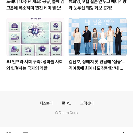
도깨비 10주년 재회: 공유, 풀메 김
류화영, 9월 결혼 앞두고 예비신랑
고은에 폭소하며 찐친 케미 발산!
과 눈부신 웨딩 화보 공개!
AI 인프라 사회 구축: 성과를 사회
김선호, 정예지 첫 만남에 '심쿵'…
와 연결하는 국가의 역할
귀여움에 최예나도 감탄한 '내 남
은 연애'
의안내
티스토리
로그인
고객센터
© Daum Corp.