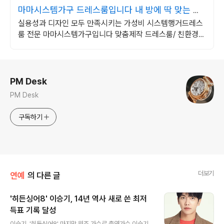
마마시스템가구 드레스룸입니다 내 방에 딱 맞는 맞
춤제작
실용성과 디자인 모두 만족시키는 가성비 시스템행거드레스
룸 전문 마마시스템가구입니다 맞춤제작 드레스룸/ 친환경
E0등급 자재사용/ 튼튼하고 안전한 시스템행거
로그 정보
PM Desk
PM Desk
구독하기
더보기
연예
의 다른 글
'히든싱어8' 이승기, 14년 역사 새로 쓴 최저
득표 기록 달성
글 내용
이승기, '히든싱어8' 마지막 원조 가수로 출연가수 이승기