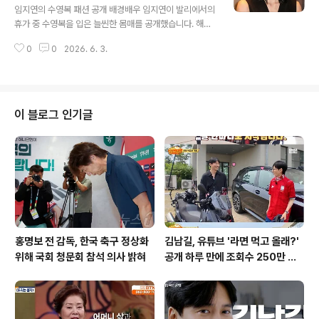
소속감부모와 형제들에게 소외되고 경제적 지원도 받지 못
임지연의 수영복 패션 공개 배경배우 임지연이 발리에서의
한 채 홀로 성장한 한 여성의 이야기가 소개되었습니다. 그
휴가 중 수영복을 입은 늘씬한 몸매를 공개했습니다. 해당
녀는 아픈 어머니를 홀로 간병하며 비로소 딸로서 인정받
사진은 임지연이 자신의 인스타그램에 직접 게재한 것으로
는다는 기쁨을 느꼈습니다. 하지만 어머니는 유언으로 이
0
0
2026. 6. 3.
알려졌습니다. 늘씬한 실루엣과 가녀린 자태가 시선을 사
딸에게 어떠한 유산도 남기지 ..
로잡는 가운데, 화장기 없는 모습에도 감출 수 없는 청순한
분위기가 감탄을 자아냈습니다. 다양한 스타일 소화력 돋
보이는 임지연임지연은 블루 컬러 수영복 외에도 다양한
패션 소화력을 선보였습니다. 화이트 도트 무늬가 새겨진
이 블로그 인기글
블랙 원피스로 발랄하면서도 클래식한 매력을 발산했습니
다. 또한, 차분한 베이지 톤의 원피스로는 단아하고 우아한
무드까지 연출하며 다채로운 매력을 드러냈습니다. 임지연
의 현재 활동 및 향후 전망현재 임지연은 SBS 드라마 ‘멋
진 신세계’에 출연하며 활발한 연기..
홍명보 전 감독, 한국 축구 정상화
김남길, 유튜브 '라면 먹고 올래?'
위해 국회 청문회 참석 의사 밝혀
공개 하루 만에 조회수 250만 돌
파하며 화제성 입증