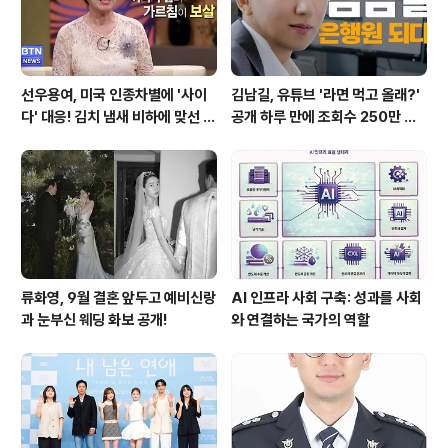
선우용여, 미국 인종차별에 '사이
김남길, 유튜브 '라면 먹고 올래?'
다' 대응! 김치 냄새 비하에 맞선 통
공개 하루 만에 조회수 250만 돌
쾌한 이야기
파하며 화제성 입증
류화영, 9월 결혼 앞두고 예비신랑
AI 인프라 사회 구축: 성과를 사회
과 눈부신 웨딩 화보 공개!
와 연결하는 국가의 역할