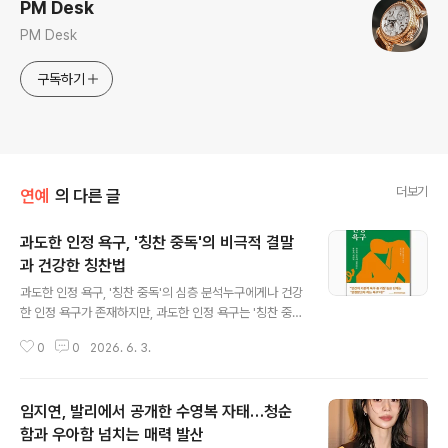
PM Desk
PM Desk
구독하기
더보기
연예
의 다른 글
과도한 인정 욕구, '칭찬 중독'의 비극적 결말
과 건강한 칭찬법
글 내용
과도한 인정 욕구, '칭찬 중독'의 심층 분석누구에게나 건강
한 인정 욕구가 존재하지만, 과도한 인정 욕구는 '칭찬 중
독'으로 이어질 수 있습니다. 이는 타인의 인정 없이는 존재
0
0
2026. 6. 3.
할 수 없는 상태를 의미하며, 모든 기준이 자신에게 있지 않
고 타인에게 맞춰져 있음을 뜻합니다. 이러한 경향은 어린
시절 부모와의 관계에서 비롯되는 경우가 많으며, 최선을
임지연, 발리에서 공개한 수영복 자태…청순
다해야만 인정받았던 경험이 성인이 되어서도 지속적인 경
쟁 상태를 유발합니다. 인정받지 못한 비극적 삶과 진정한
함과 우아함 넘치는 매력 발산
글 내용