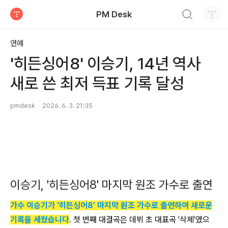
검색하기
PM Desk
티스토리
연예
'히든싱어8' 이승기, 14년 역사
새로 쓴 최저 득표 기록 달성
pmdesk
2026. 6. 3. 21:35
이승기, '히든싱어8' 마지막 원조 가수로 출연
가수 이승기가 '히든싱어8' 마지막 원조 가수로 출연하여 새로운
기록을 세웠습니다
. 첫 번째 대결곡은 데뷔 초 대표곡 '삭제'였으