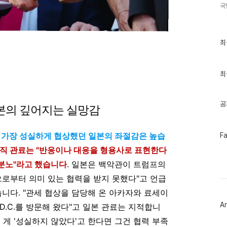
국
최
최
근
글
과
인
최
기
글
공
일본의 깊어지는 실망감
페
, 가장 성실하게 협상했던 일본의 좌절감은 높습
F
이
직 관료는 "반응이나 대응을 형용사로 표현한다
스
북
 분노"라고 했습니다
. 일본은 백악관이 트럼프의
트
위
으로부터 의미 있는 협력을 받지 못했다"고 언급
터
플
습니다. "관세 협상을 담당해 온 아카자와 료세이
러
Ar
D.C.를 방문해 왔다"고 일본 관료는 지적합니
그
인
는 게 '성실하지 않았다'고 한다면 그건 협력 부족