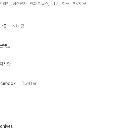
민의힘,
삼성전자,
한화 이글스,
배우,
야구,
프로야구,
근글
인기글
근댓글
지사항
acebook
Twitter
chives