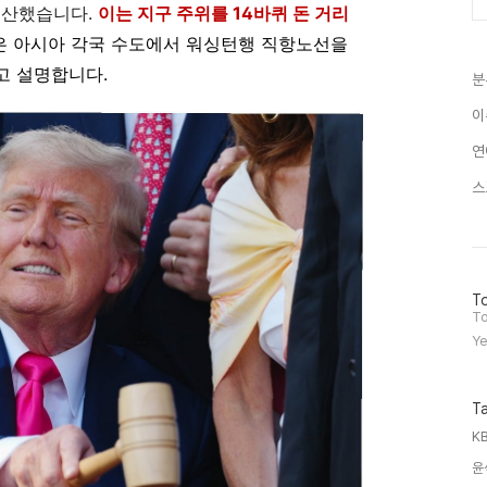
 계산했습니다.
이는 지구 주위를 14바퀴 돈 거리
행은 아시아 각국 수도에서 워싱턴행 직항노선을
고 설명합니다.
분
이
연
스
방
To
문
To
자
Ye
수
T
KB
윤