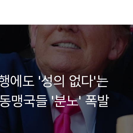
행에도 '성의 없다'는
동맹국들 '분노' 폭발