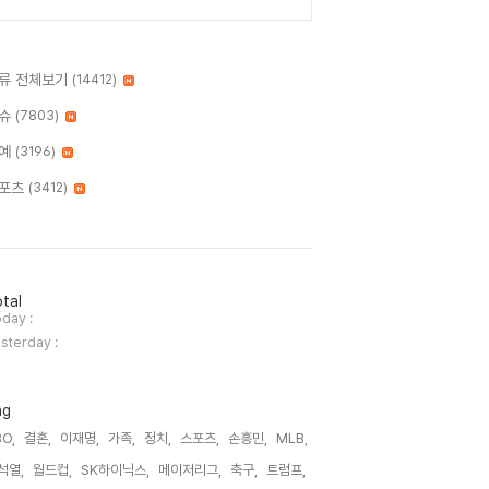
류 전체보기
(14412)
슈
(7803)
예
(3196)
포츠
(3412)
tal
day :
sterday :
ag
O,
결혼,
이재명,
가족,
정치,
스포츠,
손흥민,
MLB,
석열,
월드컵,
SK하이닉스,
메이저리그,
축구,
트럼프,