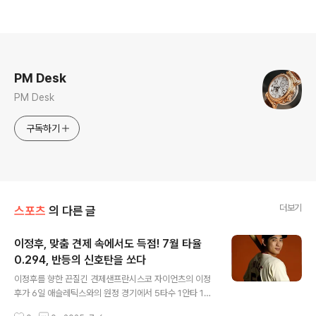
로그 정보
PM Desk
PM Desk
구독하기
더보기
스포츠
의 다른 글
이정후, 맞춤 견제 속에서도 득점! 7월 타율
0.294, 반등의 신호탄을 쏘다
글 내용
이정후를 향한 끈질긴 견제샌프란시스코 자이언츠의 이정
후가 6일 애슬레틱스와의 원정 경기에서 5타수 1안타 1득
점을 기록했습니다. 하지만, 상대 팀들의 맞춤형 견제가 더