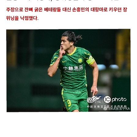
주장으로 잔뼈 굵은 베테랑들 대신 손흥민의 대항마로 키우던 장
위닝을 낙점했다
.