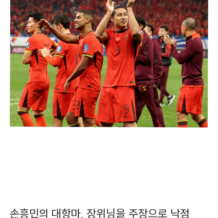
손흥민의 대항마, 장위닝을 주장으로 낙점