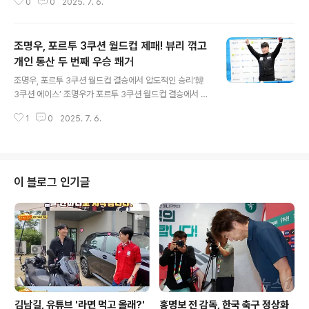
0
0
2025. 7. 6.
욱 거세지고 있어, 이정후의 시즌 반등에 중요한 과제가 주
어졌습니다. 경기 속으로: 희비가 교차하는 순간들이정후
는 1회 1사 만루에서 첫 타석을 맞았지만, 수비 시프트에 막
조명우, 포르투 3쿠션 월드컵 제패! 뷰리 꺾고
혀 아쉬운 결과를 냈습니다. 하지만, 3회에는 중전 안타를
때려내며 득점의 발판을 마련했습니다. 이후 득점까지 성
개인 통산 두 번째 우승 쾌거
글 내용
공하며, 견제 속에서도 빛나는 활약을 펼쳤습니다. 수비 시
조명우, 포르투 3쿠션 월드컵 결승에서 압도적인 승리‘韓
프트의 덫, 그리고 극복해야 할 과제상대 팀들은 이정후의
3쿠션 에이스’ 조명우가 포르투 3쿠션 월드컵 결승에서 제
타격 패턴을 분석하여, 바깥쪽 공을 던지고 수비 시프트를
레미 뷰리를 꺾고 개인 통산 두 번째 우승을 차지하며, 한국
통해 이정후를 압박하고 있습니다. 이는 이정후가 후반기
1
0
2025. 7. 6.
3쿠션의 위상을 드높였습니다. 6일 새벽(한국시간) 열린
성적을 끌어올리기 위해 ..
결승전에서 조명우는 뷰리를 50:34(23이닝)로 제압하며,
2022년 샤름엘셰이크 대회 우승 이후 2년 7개월 만에 다
시 한번 세계 정상에 섰습니다. 이번 우승은 조명우 선수에
게 개인적인 영광일 뿐만 아니라, 한국 3쿠션 당구의 저력
이 블로그 인기글
을 다시 한번 세계에 알리는 계기가 되었습니다. 폭염 속에
서 치러진 어려운 대회 환경 속에서도 조명우 선수는 뛰어
난 집중력과 실력을 발휘하며, 챔피언의 자리를 굳건히 지
켰습니다. 경기 하이라이트: 조명우의 압도적인 경기력결
승전은 뷰리의 선공..
김남길, 유튜브 '라면 먹고 올래?'
홍명보 전 감독, 한국 축구 정상화