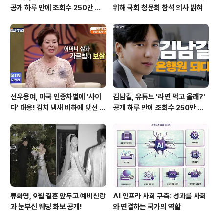
공개 하루 만에 조회수 250만 돌
위해 국회 청문회 참석 의사 밝혀
파하며 화제성 입증
선우용여, 미국 인종차별에 '사이
김남길, 유튜브 '라면 먹고 올래?'
다' 대응! 김치 냄새 비하에 맞선 통
공개 하루 만에 조회수 250만 돌
쾌한 이야기
파하며 화제성 입증
류화영, 9월 결혼 앞두고 예비신랑
AI 인프라 사회 구축: 성과를 사회
과 눈부신 웨딩 화보 공개!
와 연결하는 국가의 역할