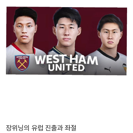
장위닝의 유럽 진출과 좌절