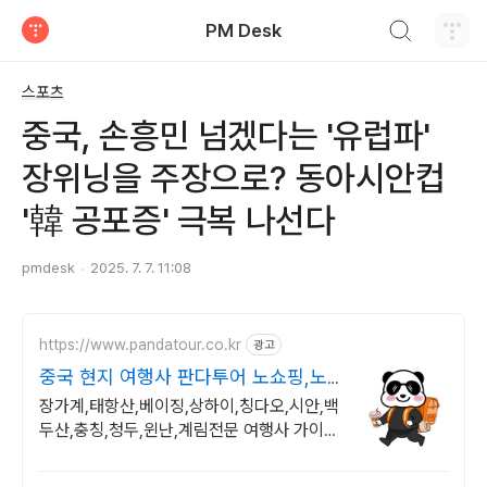
검색하기
PM Desk
티스토리
스포츠
중국, 손흥민 넘겠다는 '유럽파'
장위닝을 주장으로? 동아시안컵
'韓 공포증' 극복 나선다
pmdesk
2025. 7. 7. 11:08
https://www.pandatour.co.kr
광고
중국 현지 여행사 판다투어 노쇼핑,노
옵션,노팁
장가계,태항산,베이징,상하이,칭다오,시안,백
두산,충칭,청두,윈난,계림전문 여행사 가이드
불친절시 여행비용 전액 환불,기후에 맞게 출
발 날짜 조율