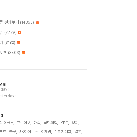
류 전체보기
(14365)
슈
(7779)
예
(3182)
포츠
(3403)
tal
day :
sterday :
ag
화 이글스,
프로야구,
가족,
국민의힘,
KBO,
정치,
포츠,
축구,
SK하이닉스,
이재명,
메이저리그,
결혼,