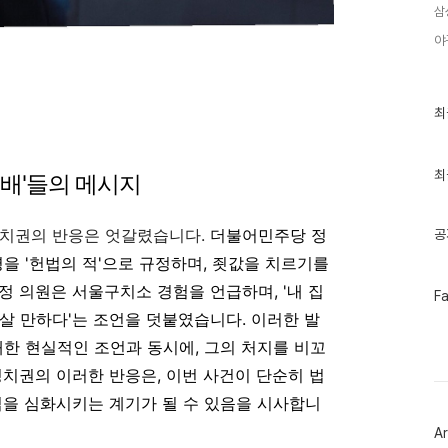
삼
야
최
최
근
글
과
인
최
선배'들의 메시지
기
글
정치권의 반응은 엇갈렸습니다.
더불어민주당 정
공
령을 '헌법의 적'으로 규정하며, 죗값을 치르기를
정 의원은 서울구치소 경험을 언급하며, '내 집
페
F
이
 살 만하다'는 조언을 덧붙였습니다
. 이러한 발
스
북
대한 현실적인 조언과 동시에, 그의 처지를 비꼬
트
위
정치권의 이러한 반응은, 이번 사건이 단순히 법
터
립을 심화시키는 계기가 될 수 있음을 시사합니
플
러
Ar
그