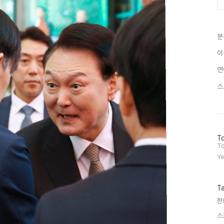
분
이
연
스
방
To
문
To
자
Ye
수
T
한
스