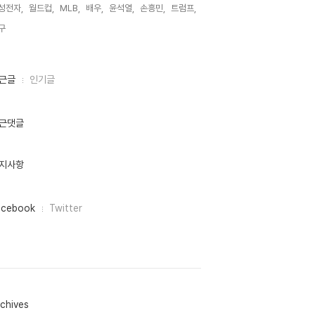
성전자,
월드컵,
MLB,
배우,
윤석열,
손흥민,
트럼프,
구,
근글
인기글
근댓글
지사항
acebook
Twitter
chives