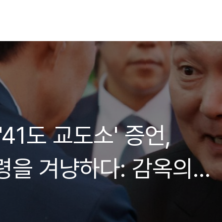
'41도 교도소' 증언,
령을 겨냥하다: 감옥의
메시지