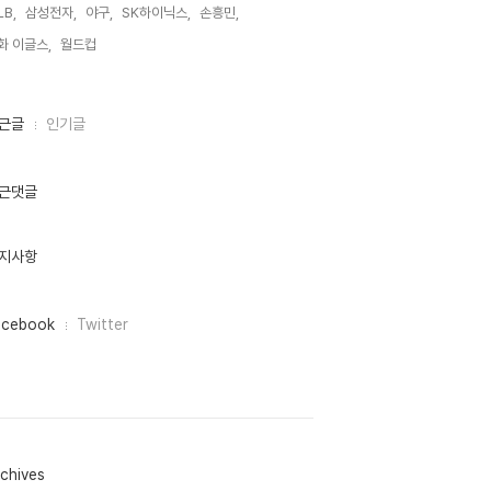
LB,
삼성전자,
야구,
SK하이닉스,
손흥민,
화 이글스,
월드컵,
근글
인기글
근댓글
지사항
acebook
Twitter
chives