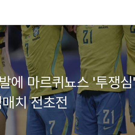
도발에 마르퀴뇨스 '투쟁심
빅매치 전초전