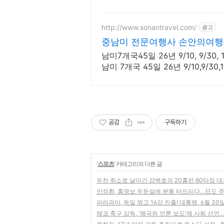
http://www.sonantravel.com/
광고
중남미 전문여행사 손안의여행
남미7개국45일 26년 9/10, 9/30, 
남미 7개국 45일 26년 9/10,9/30,
공감
구독하기
'
스포츠
' 카테고리의 다른 글
우천 취소로 날아간 강백호의 20홈런·80타점 대
안정환, 홍명보 두둔설에 분통 터뜨리다…日도 주
파라과이, 독일 꺾고 16강 진출! 대통령, 6월 
체코 축구 감독, '왜곡된 언론 보도'에 사퇴 선언.