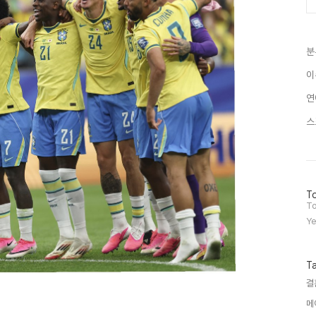
분
이
연
스
방
To
문
To
자
Ye
수
T
결
메