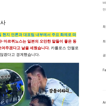
M
한
시사
최
최
근
글
 현지 언론과 대표팀 내부에서 주요 화제로 떠
과
수 마르퀴뇨스는 일본의 오만한 말들이 좋은 동
인
최
기
보여주겠다고 날을 세웠습니다
. 카를로스 안첼로
글
 않겠다고 경계했습니다.
공
페
F
이
스
북
트
위
터
플
러
Ar
그