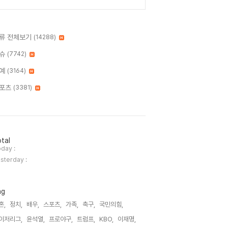
류 전체보기
(14288)
슈
(7742)
예
(3164)
포츠
(3381)
tal
day :
sterday :
ag
혼,
정치,
배우,
스포츠,
가족,
축구,
국민의힘,
이저리그,
윤석열,
프로야구,
트럼프,
KBO,
이재명,