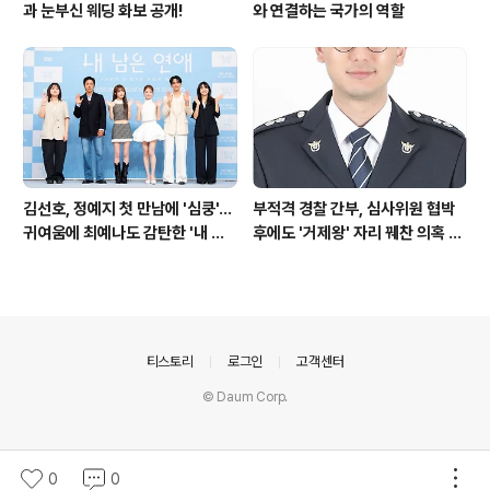
과 눈부신 웨딩 화보 공개!
와 연결하는 국가의 역할
김선호, 정예지 첫 만남에 '심쿵'…
부적격 경찰 간부, 심사위원 협박
귀여움에 최예나도 감탄한 '내 남
후에도 '거제왕' 자리 꿰찬 의혹 진
은 연애'
상 규명
의안내
티스토리
로그인
고객센터
© Daum Corp.
0
0