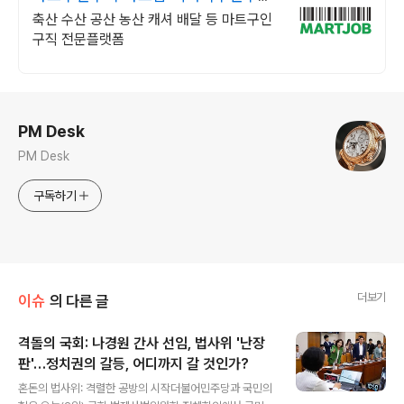
마트잡
축산 수산 공산 농산 캐셔 배달 등 마트구인
구직 전문플랫폼
로그 정보
PM Desk
PM Desk
구독하기
더보기
이슈
의 다른 글
격돌의 국회: 나경원 간사 선임, 법사위 '난장
판'…정치권의 갈등, 어디까지 갈 것인가?
글 내용
혼돈의 법사위: 격렬한 공방의 시작더불어민주당과 국민의