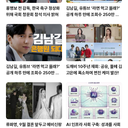
홍명보 전 감독, 한국 축구 정상화
김남길, 유튜브 '라면 먹고 올래?'
위해 국회 청문회 참석 의사 밝혀
공개 하루 만에 조회수 250만 돌
파하며 화제성 입증
김남길, 유튜브 '라면 먹고 올래?'
도깨비 10주년 재회: 공유, 풀메 김
공개 하루 만에 조회수 250만 돌
고은에 폭소하며 찐친 케미 발산!
파하며 화제성 입증
류화영, 9월 결혼 앞두고 예비신랑
AI 인프라 사회 구축: 성과를 사회