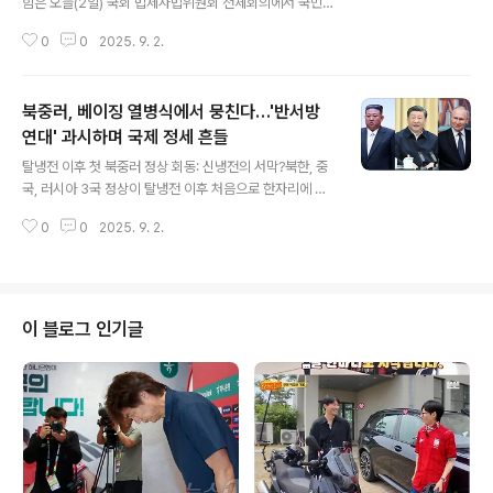
힘은 오늘(2일) 국회 법제사법위원회 전체회의에서 국민의
힘 나경원 의원의 법사위 야당 간사 선임을 놓고 날 선 공방
0
0
2025. 9. 2.
을 주고받았습니다. 나경원 의원의 간사 선임을 둘러싼 여
야 간의 대립은 회의 시작부터 극심한 갈등으로 치달았습
니다. 이는 단순히 간사 선임 문제를 넘어, 국회 운영 방식
북중러, 베이징 열병식에서 뭉친다…'반서방
과 정치적 가치관의 충돌을 보여주는 상징적인 사건으로
비화되었습니다. 회의장은 고성과 항의, 비난이 난무하며,
연대' 과시하며 국제 정세 흔들
글 내용
마치 전쟁터를 방불케 하는 긴장감이 감돌았습니다. 핵심
탈냉전 이후 첫 북중러 정상 회동: 신냉전의 서막?북한, 중
쟁점: '국회 독재' vs '내란 앞잡이'국민의힘은 5선인 나 의
국, 러시아 3국 정상이 탈냉전 이후 처음으로 한자리에 모
원의 법사위 간사 사보임 건을 안건으로 상정해야 한다고
입니다. 오는 3일, 중국 베이징에서 열리는 '중국인민 항일
주장했고, 민주당은 그를 '내란 앞잡이'로 규정하며 간사 선
0
0
2025. 9. 2.
전쟁 및 세계 반파시스트 전쟁 승리 80주년' 열병식에서
임에 반대했습니다. 나경원..
시진핑 주석을 중심으로 김정은 국무위원장과 블라디미르
푸틴 대통령이 나란히 설 예정입니다. 이는 국제 정세에 새
로운 격변을 예고하는 신호탄이 될 수 있으며, 일각에서는
신냉전의 시작을 알리는 장면으로 해석하고 있습니다. 미
이 블로그 인기글
국에 맞서는 '반(反)트럼프, 반(反)서방' 연대중국은 이번
열병식을 통해 미국 패권에 맞서고 서방 주도의 국제질서
에 도전하는 '반(反)트럼프, 반(反)서방' 연대를 과시할 것
으로 보입니다. 특히 각종 첨단 무기 전시를 통해 세를 과시
하며, '북중러 대..