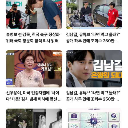
다. 구단 측은 “왼쪽 4번째 발가락 통증으로 인한 병원 진
료 결과 통증 ..
홍명보 전 감독, 한국 축구 정상화
김남길, 유튜브 '라면 먹고 올래?'
위해 국회 청문회 참석 의사 밝혀
공개 하루 만에 조회수 250만 돌
파하며 화제성 입증
선우용여, 미국 인종차별에 '사이
김남길, 유튜브 '라면 먹고 올래?'
다' 대응! 김치 냄새 비하에 맞선 통
공개 하루 만에 조회수 250만 돌
쾌한 이야기
파하며 화제성 입증