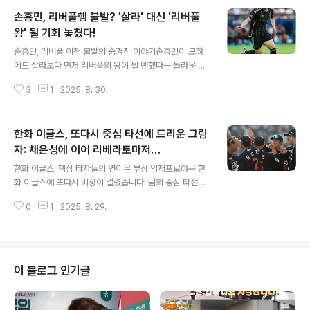
손흥민, 리버풀행 불발? '살라' 대신 '리버풀
왕' 될 기회 놓쳤다!
글 내용
손흥민, 리버풀 이적 불발의 숨겨진 이야기손흥민이 모하
메드 살라보다 먼저 리버풀의 왕이 될 뻔했다는 놀라운 이
야기가 공개되었습니다. 최근, 리버풀 관계자의 증언을 통
3
1
2025. 8. 30.
해 손흥민의 리버풀 이적 비하인드 스토리가 드러났습니
다. 이 이야기는 축구 팬들에게 큰 충격을 안겨주며, 만약
손흥민이 리버풀 유니폼을 입었다면 어떤 모습이었을지 상
한화 이글스, 또다시 중심 타선에 드리운 그림
상하게 만듭니다. 손흥민은 2015년 토트넘 홋스퍼로 이적
하기 전, 리버풀 이적을 눈앞에 두었으나, 당시 감독의 결정
자: 채은성에 이어 리베라토마저…
글 내용
으로 무산된 것으로 알려졌습니다. 로저스 감독의 반대로
한화 이글스, 핵심 타자들의 연이은 부상 악재프로야구 한
무산된 손흥민의 리버풀행미국 매체 애슬론스포츠의 보도
화 이글스에 또다시 비상이 걸렸습니다. 팀의 중심 타선을
에 따르면, 리버풀은 손흥민 영입을 매우 적극적으로 추진
이끌던 핵심 선수들의 부상으로 전력에 큰 차질이 예상됩
했었습니다. 당시 리버풀의 리서치 디렉터였던 이언 그레
0
1
2025. 8. 29.
니다. 지난 25일, 채은성이 왼쪽 발가락 통증으로 1군 엔트
이엄은 '러닝 더 게임' 시리즈를 통해 손흥민..
리에서 말소된 데 이어, 외국인 타자 루이스 리베라토마저
부상자 명단에 이름을 올렸습니다. 이는 한화 팬들에게 큰
실망감을 안겨주는 소식입니다. 채은성의 이탈, 한화 타선
에 드리운 그림자채은성은 올 시즌 115경기에 출전하여 타
이 블로그 인기글
율 2할 9푼 9리, 19홈런, 80타점, 51득점, OPS 0.857
을 기록하며 한화의 상승세를 이끌었습니다. 그의 갑작스
러운 이탈은 팀 공격력에 큰 손실로 이어질 수밖에 없습니