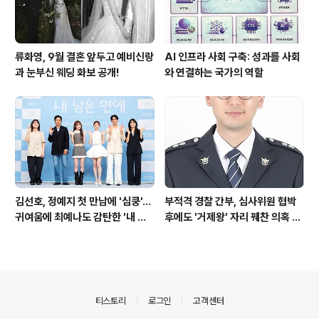
류화영, 9월 결혼 앞두고 예비신랑
AI 인프라 사회 구축: 성과를 사회
과 눈부신 웨딩 화보 공개!
와 연결하는 국가의 역할
김선호, 정예지 첫 만남에 '심쿵'…
부적격 경찰 간부, 심사위원 협박
귀여움에 최예나도 감탄한 '내 남
후에도 '거제왕' 자리 꿰찬 의혹 진
은 연애'
상 규명
의안내
티스토리
로그인
고객센터