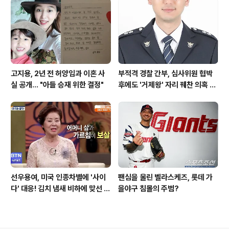
고지용, 2년 전 허양임과 이혼 사
부적격 경찰 간부, 심사위원 협박
실 공개… "아들 승재 위한 결정"
후에도 '거제왕' 자리 꿰찬 의혹 진
상 규명
선우용여, 미국 인종차별에 '사이
팬심을 울린 벨라스케즈, 롯데 가
다' 대응! 김치 냄새 비하에 맞선 통
을야구 침몰의 주범?
쾌한 이야기