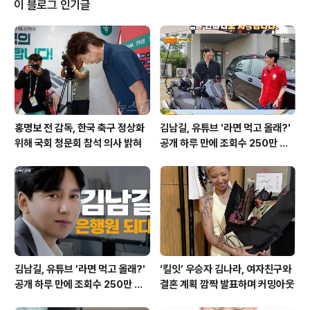
이 블로그 인기글
으로 무산된 것으로 알려졌습니다. 로저스 감독의 반대로
무산된 손흥민의 리버풀행미국 매체 애슬론스포츠의 보도
에 따르면, 리버풀은 손흥민 영입을 매우 적극적으로 추진
했었습니다. 당시 리버풀의 리서치 디렉터였던 이언 그레
이엄은 '러닝 더 게임' 시리즈를 통해 손흥민..
홍명보 전 감독, 한국 축구 정상화
김남길, 유튜브 '라면 먹고 올래?'
위해 국회 청문회 참석 의사 밝혀
공개 하루 만에 조회수 250만 돌
파하며 화제성 입증
김남길, 유튜브 '라면 먹고 올래?'
‘킬잇’ 우승자 김나라, 여자친구와
공개 하루 만에 조회수 250만 돌
결혼 계획 깜짝 발표하며 커밍아웃
파하며 화제성 입증