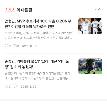
더보기
스포츠
의 다른 글
안현민, MVP 후보에서 10G 타율 0.206 부
진? 이강철 감독의 날카로운 진단
글 내용
뜨거웠던 여름, 안현민의 눈부신 활약KT 위즈의 거포 안현
민이 한때 MVP 후보로 거론될 만큼 뜨거운 여름을 보냈습
니다. 올해 93경기에 출장하여 타율 0.332, 18홈런, 66
0
0
2025. 8. 30.
타점, 56득점, 58볼넷 등을 기록하며 팀 공격을 이끌었습
니다. 특히 7월에는 장타율 1위, 출루율 1위, 타율 2위를 기
록하며 가공할 만한 위력을 뽐냈습니다. 신인왕은 물론, 코
손흥민, 리버풀행 불발? '살라' 대신 '리버풀
디 폰세 선수와 MVP 경쟁까지 펼쳤습니다. 돌연 찾아온
슬럼프, 10경기 타율 0.206하지만, 안현민에게도 슬럼프
왕' 될 기회 놓쳤다!
글 내용
는 찾아왔습니다. 최근 10경기 타율은 0.206에 그치며, 5
손흥민, 리버풀 이적 불발의 숨겨진 이야기손흥민이 모하
월부터 상승세를 보이던 월간 타율도 8월에 0.230으로 하
메드 살라보다 먼저 리버풀의 왕이 될 뻔했다는 놀라운 이
락했습니다. 삼진 개수 또한 7월 6개에서 8월 20개로 급
야기가 공개되었습니다. 최근, 리버풀 관계자의 증언을 통
증하며, 팬들의 우려를 자아냈습니다. 이강철 ..
3
1
2025. 8. 30.
해 손흥민의 리버풀 이적 비하인드 스토리가 드러났습니
다. 이 이야기는 축구 팬들에게 큰 충격을 안겨주며, 만약
손흥민이 리버풀 유니폼을 입었다면 어떤 모습이었을지 상
상하게 만듭니다. 손흥민은 2015년 토트넘 홋스퍼로 이적
하기 전, 리버풀 이적을 눈앞에 두었으나, 당시 감독의 결정