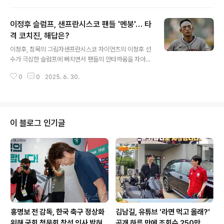
며, 그의 계약 기간이 2027년까지 연장되었음을 알렸다.
이는 호날두가 알 나스르에서 더 오랫동안 활약하며, 사우
이정후 슬럼프, 샌프란시스코 팬들 '멘붕'… 타
디 축구 발전에 기여할 것임을 시사한다. 호날두는 2022
년 12월 알 나스르로 이적한 이후, 놀라운 활약을 펼치며
격 코치진, 해답은?
글 내용
팀의 핵심 선수로 자리매김했다. 2034년 월드컵까지 바라
이정후, 침묵의 그림자샌프란시스코 자이언츠의 이정후 선
본다호날두는 재계약 발표와 함께 자신의 유튜브 채널을
수가 극심한 슬럼프에 빠지면서 팬들의 안타까움을 자아내
통해 앞으로의 계획을 밝혔다. 그는 단순히 선수 생활을 연
고 있습니다. 30일 시카고 화이트삭스와의 경기에서도 3
장하는 것을 넘어, 사우디 아라비아의 프로젝트에 대한 깊
0
0
2025. 6. 30.
타수 무안타로 침묵하며, 6월 타율은 1할 5푼까지 떨어졌
은 믿음을 드러냈다. 호날두는 '..
습니다. 4월 3할대 타율로 팀의 상승세를 이끌었던 이정후
이기에, 팬들의 실망감은 더욱 커지고 있습니다. 6월에만 1
3번의 무안타 경기를 기록하며, 좀처럼 부진에서 벗어나지
못하고 있습니다. 이러한 상황에 밥 멜빈 감독은 타순 조정
이 블로그 인기글
과 휴식을 부여했지만, 뚜렷한 효과를 보지 못하고 있습니
다. 미국 현지 반응: 기대와 우려의 시선미국 현지 언론은
이정후의 슬럼프를 예의 주시하며, 긍정적인 전망과 함께
우려의 목소리도 내고 있습니다. '디 애슬레틱'은 이정후의
슬럼프가 일시적일 가능성이 ..
홍명보 전 감독, 한국 축구 정상화
김남길, 유튜브 '라면 먹고 올래?'
위해 국회 청문회 참석 의사 밝혀
공개 하루 만에 조회수 250만 돌