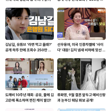
파하며 화제성 입증
김남길, 유튜브 '라면 먹고 올래?'
선우용여, 미국 인종차별에 '사이
공개 하루 만에 조회수 250만 돌
다' 대응! 김치 냄새 비하에 맞선 통
파하며 화제성 입증
쾌한 이야기
도깨비 10주년 재회: 공유, 풀메 김
류화영, 9월 결혼 앞두고 예비신랑
고은에 폭소하며 찐친 케미 발산!
과 눈부신 웨딩 화보 공개!