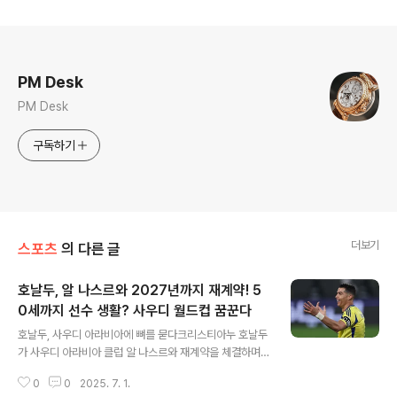
로그 정보
PM Desk
PM Desk
구독하기
더보기
스포츠
의 다른 글
호날두, 알 나스르와 2027년까지 재계약! 5
0세까지 선수 생활? 사우디 월드컵 꿈꾼다
글 내용
호날두, 사우디 아라비아에 뼈를 묻다크리스티아누 호날두
가 사우디 아라비아 클럽 알 나스르와 재계약을 체결하며,
사우디에서의 미래를 더욱 굳건히 다졌다. 알 나스르는 구
0
0
2025. 7. 1.
단 공식 홈페이지를 통해 호날두와의 계약 연장을 발표하