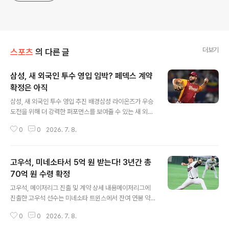
더보기
스포츠
의 다른 글
삼성, 새 외국인 투수 영입 임박? 페덱스 계약
확정은 아직
글 내용
삼성, 새 외국인 투수 영입 추진 배경삼성 라이온즈가 우승
도전을 위해 더 강력한 퍼포먼스를 보여줄 수 있는 새 외국
인 투수를 물색 중인 사실을 인정했습니다. 다만 일각에서
0
0
2026. 7. 8.
제기된 크리스 페덱의 영입 확정은 사실이 아니라는 입장
입니다. 박진만 삼성 감독은 현재 외국인 투수보다 더 좋은
기량을 갖고 있는 선수가 있다면 무조건 데려와야 한다고
고우석, 미네소타서 5억 원 받는다! 3년간 총
밝혔습니다. 크리스 페덱 영입설과 현재 상황한 매체는 삼
성이 크리스 페덱과 계약이 거의 확정 단계라고 보도했습
70억 원 수령 확정
글 내용
니다. 페덱은 메이저리그 통산 118경기 581⅔이닝 32승
고우석, 메이저리그 진출 및 계약 상세 내용메이저리그에
36패 평균자책점 4.64를 기록한 거물급 투수입니다. 하지
진출한 고우석 선수는 미네소타 트윈스에서 잔여 연봉 약
만 삼성은 페덱 영입이 확정된 것은 아니며, 영입 리스트에
5억 원을 수령하게 됩니다. 이로써 미국 무대 진출 후 3년
포함된 선수 중 하나라고 설명했습니다. 외국인 투수 교체
0
0
2026. 7. 8.
간 총수입은 70억 원을 돌파하게 되었습니다. 고우석은 디
배경과 향후 전망..
트로이트 타이거스 산하 트리플A에서 현금 트레이드를 통