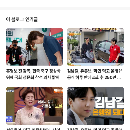
해 미네소타로 이적했으며, 이적 시 메이저리그 26인 로스
터 진입 특약 조항이 발동되었습니다. 미네소타 이적과 메
이저리그 데뷔이번 이적은 단순한 마이너리그 팀 이동이
이 블로그 인기글
아닌, 메이저리그 정식 엔트리 등록을 동반합니다. 고우석
선수는 미네소타 불펜의 일원으로 빅리그 데뷔전을 치를
예정입니다. 이에 따라 메이저리그에 머무는 일수에 비례
하여 연봉을 지급받게 됩니다. 고우석의 총수입 및 계약 구
조 분석올해 메이저리그 최저 연봉..
홍명보 전 감독, 한국 축구 정상화
김남길, 유튜브 '라면 먹고 올래?'
위해 국회 청문회 참석 의사 밝혀
공개 하루 만에 조회수 250만 돌
파하며 화제성 입증