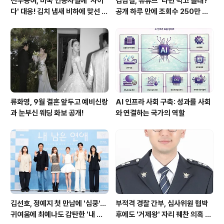
선우용여, 미국 인종차별에 '사이
김남길, 유튜브 '라면 먹고 올래?'
다' 대응! 김치 냄새 비하에 맞선 통
공개 하루 만에 조회수 250만 돌
쾌한 이야기
파하며 화제성 입증
류화영, 9월 결혼 앞두고 예비신랑
AI 인프라 사회 구축: 성과를 사회
과 눈부신 웨딩 화보 공개!
와 연결하는 국가의 역할
김선호, 정예지 첫 만남에 '심쿵'…
부적격 경찰 간부, 심사위원 협박
귀여움에 최예나도 감탄한 '내 남
후에도 '거제왕' 자리 꿰찬 의혹 진