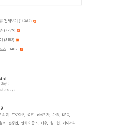
류 전체보기
(14364)
슈
(7779)
예
(3182)
포츠
(3402)
tal
day :
sterday :
ag
민의힘,
프로야구,
결혼,
삼성전자,
가족,
KBO,
럼프,
손흥민,
한화 이글스,
배우,
월드컵,
메이저리그,