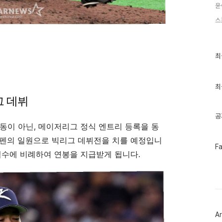
윤
스
최
최
근
글
과
인
최
기
 데뷔
글
공
동이 아닌, 메이저리그 정식 엔트리 등록을 동
불펜의 일원으로 빅리그 데뷔전을 치를 예정입니
페
F
이
일수에 비례하여 연봉을 지급받게 됩니다.
스
북
트
위
터
플
러
Ar
그