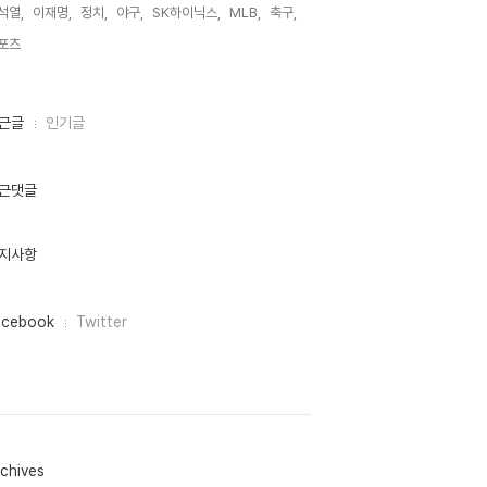
석열,
이재명,
정치,
야구,
SK하이닉스,
MLB,
축구,
포츠,
근글
인기글
근댓글
지사항
acebook
Twitter
chives