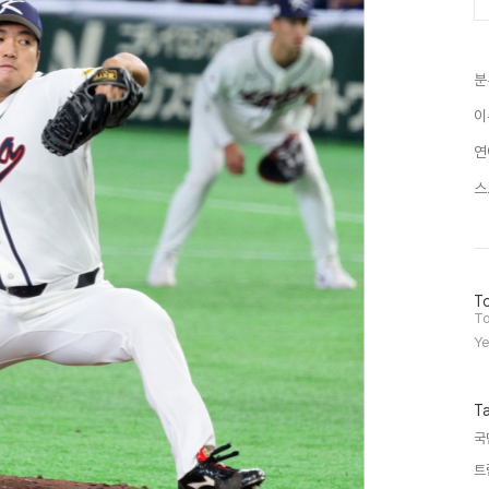
분
이
연
스
방
To
문
To
자
Ye
수
T
국
트