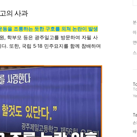
재고의 사과
분
화운동을 조롱하는 듯한 구호를 외쳐 논란이 발생
이
직원, 학부모 등은 광주일고를 방문하여 자필 사
연
. 또한, 국립 5·18 민주묘지를 함께 참배하며
스
방
To
문
To
자
Ye
수
T
손
배