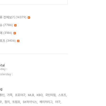
류 전체보기
(14379)
슈
(7786)
예
(3186)
포츠
(3406)
tal
day :
sterday :
ag
흥민,
가족,
프로야구,
MLB,
KBO,
국민의힘,
스포츠,
우,
정치,
트럼프,
SK하이닉스,
메이저리그,
야구,