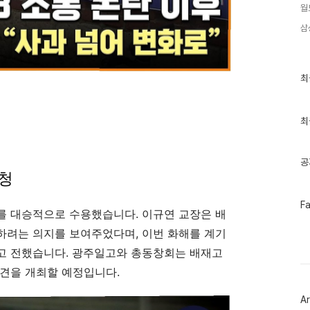
월
삼
최
최
근
글
과
인
최
기
글
공
요청
페
F
를 대승적으로 수용했습니다. 이규연 교장은 배
이
스
하려는 의지를 보여주었다며, 이번 화해를 계기
북
트
고 전했습니다. 광주일고와 총동창회는 배재고
위
터
회견을 개최할 예정입니다.
플
러
Ar
그