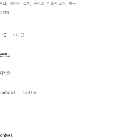
드컵,
이재명,
결혼,
윤석열,
한화 이글스,
축구,
성전자,
근글
인기글
근댓글
지사항
acebook
Twitter
chives