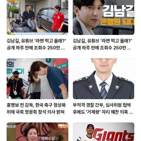
다. 사고 현장에서는 소방관들의 헌신적인 노력과 함께, 이
웃 간의 끈끈한 연대 의식이 빛을 발했습니다. 긴급 출동, 1
단계 ..
김남길, 유튜브 '라면 먹고 올래?'
김남길, 유튜브 '라면 먹고 올래?'
공개 하루 만에 조회수 250만 돌
공개 하루 만에 조회수 250만 돌
파하며 화제성 입증
파하며 화제성 입증
홍명보 전 감독, 한국 축구 정상화
부적격 경찰 간부, 심사위원 협박
위해 국회 청문회 참석 의사 밝혀
후에도 '거제왕' 자리 꿰찬 의혹 진
상 규명