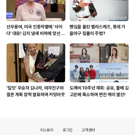
선우용여, 미국 인종차별에 '사이
팬심을 울린 벨라스케즈, 롯데 가
다' 대응! 김치 냄새 비하에 맞선 통
을야구 침몰의 주범?
쾌한 이야기
‘킬잇’ 우승자 김나라, 여자친구와
도깨비 10주년 재회: 공유, 풀메 김
결혼 계획 깜짝 발표하며 커밍아웃
고은에 폭소하며 찐친 케미 발산!
의안내
티스토리
로그인
고객센터