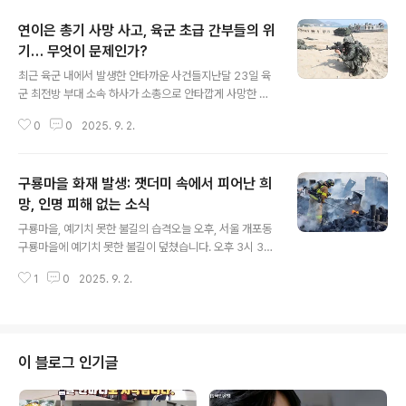
연이은 총기 사망 사고, 육군 초급 간부들의 위
기… 무엇이 문제인가?
글 내용
최근 육군 내에서 발생한 안타까운 사건들지난달 23일 육
군 최전방 부대 소속 하사가 소총으로 안타깝게 사망한 데
이어, 2일 아침 육군직할 부대 소속 대위가 대구 수성못 인
0
0
2025. 9. 2.
근에서 총상을 입은 채 숨진 채 발견되는 등 전후방 육군부
대에서 불과 열흘 사이에 초급간부들의 총기사망사고가 잇
따라 대책마련이 시급하다는 지적이다. 대구 수성못 사건
구룡마을 화재 발생: 잿더미 속에서 피어난 희
의 전말육군 대위가 이날 대구 시민이 많이 찾는 도심 유원
지인 수성못 인근 상화동산에서 사복 차림으로 총상을 입
망, 인명 피해 없는 소식
글 내용
은 채 발견돼 군 당국과 경찰이 조사에 나섰다. 군 당국은
구룡마을, 예기치 못한 불길의 습격오늘 오후, 서울 개포동
“범죄 혐의점은 없는 것으로 보고 있다”고 밝혔다. 사건의
구룡마을에 예기치 못한 불길이 덮쳤습니다. 오후 3시 30
심각성을 드러내는 유용원 의원의 지적유용원 국민의힘 의
분경 발생한 화재는, 약 2시간 만에 진압되었지만, 그 흔적
원은 이날 국회 국방위원회 질의에서 “사망한 대위는 3사
1
0
2025. 9. 2.
은 컸습니다. 화재로 인해 마을 내 6개 동이 소실되었고, 4
관학교에서 생도를 지도하는 ..
명의 이재민이 발생했습니다. 다행히, 인명 피해는 없었다
는 소식이 전해져, 가슴을 쓸어내릴 수 있었습니다. 이번 화
재는 구룡마을 주민들에게 큰 충격과 슬픔을 안겨주었지
만, 동시에 서로를 돕는 따뜻한 마음을 확인하는 계기가 되
이 블로그 인기글
었습니다. 소방 당국의 신속한 대처와 주민들의 침착한 대
응이 더 큰 피해를 막을 수 있었던 주요 요인으로 분석됩니