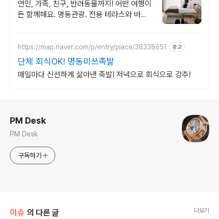
둘러보기
연인, 가족, 친구, 반려동물까지! 어떤 여행이
든 함께해요. 명동관광. 전용 테라스와 바비
큐 그릴이 제공되는 숙소를 예약하세요.
https://map.naver.com/p/entry/place/38338651
광고
단체 회식OK! 명동미쓰족발
매일마다 신선하게 삶아낸 족발! 저녁으로 회식으로 강추!
로그 정보
PM Desk
PM Desk
구독하기
더보기
이슈
의 다른 글