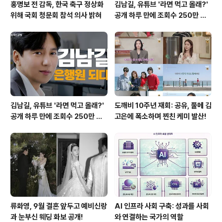
홍명보 전 감독, 한국 축구 정상화
김남길, 유튜브 '라면 먹고 올래?'
위해 국회 청문회 참석 의사 밝혀
공개 하루 만에 조회수 250만 돌
파하며 화제성 입증
김남길, 유튜브 '라면 먹고 올래?'
도깨비 10주년 재회: 공유, 풀메 김
공개 하루 만에 조회수 250만 돌
고은에 폭소하며 찐친 케미 발산!
파하며 화제성 입증
류화영, 9월 결혼 앞두고 예비신랑
AI 인프라 사회 구축: 성과를 사회
과 눈부신 웨딩 화보 공개!
와 연결하는 국가의 역할