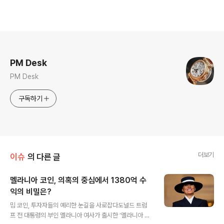
로그 정보
PM Desk
PM Desk
구독하기
더보기
이슈
의 다른 글
멜라니아 코인, 의혹의 중심에서 1380억 수
익의 비밀은?
글 내용
밈 코인, 투자자들의 예리한 눈길을 사로잡다도널드 트럼
프 전 대통령의 부인 멜라니아 여사가 출시한 ‘멜라니아 코