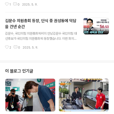
인($MELANIA)’이 최근 투자자들 사이에서 큰 화제가 되
1
0
2025. 5. 9.
고 있습니다. 발표 2분 전부터 특정 트레이더들이 미리 정
보를 입수하여 대량의 코인을 매수한 것으로 알려져 있습
니다. 영국 파이낸셜타임스에 따르면, 이들은 총 260만 달
김문수 의원총회 등장, 단식 중 권성동에 덕담
러 규모의 코인을 사들였고, 발매 후 가격이 급등하면서 약
9660만 달러, 즉 1380억 원의 수익을 올렸다고 합니다.
을 건넨 순간
글 내용
이와 같은 사건은 밈 코인 특유의 가격 변동성을 잘 보여주
김문수, 국민의힘 의원총회에서의 만남김문수 국민의힘 대
는 사례로, 초기 투자자들이 어떻게 큰 이익을 얻을 수 있는
선후보가 국민의힘 의원총회에 등장했습니다. 이번 회의는
지를 설명합니다. 트레이더들의 전략과 코인 시장의 비밀
당 내에서의 중요한 소통의 장으로, 김 후보의 출현이 주목
밈 코인은 단순히 재미를 위한 것이 아니라, 시장의 흐름을
2
0
2025. 5. 9.
받았습니다. 그의 출현에 맞춰 권영세 비상대책위원장과
잘 이해한 투자..
권성동 원내대표가 국회 입구까지 나가 김 후보를 맞았습
니다. 이러한 모습은 당의 단합을 보여주는 중요한 순간이
었습니다. 특히, 권 원내대표는 단식 중이라는 특별한 상황
에 처해 있었기에 김 후보의 격려가 더욱 의미 있게 다가왔
이 블로그 인기글
습니다. 실제로, 정치인들이 서로에게 격려의 말을 건네는
모습은 정치적 긴장 속에서도 인간적인 유대를 느낄 수 있
게 합니다. 단식 중인 권성동 의원, 김문수의 덕담김문수 후
보는 권성동 원내대표에게 '단식 힘드시지 않느냐'고 물으
며 진심 어린 걱정을 표현했습니다. ..