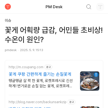
검색하기
PM Desk
티스토리
이슈
꽃게 어획량 급감, 어민들 초비상!
수온이 원인?
pmdesk
2025. 5. 9. 15:13
http://m.coupang.com
광고
꽃게 쿠팡 간편하게 즐기는 손질꽃게
탱글탱글 살 꽉 찬 꽃게, 로켓프레시로 신선
하게! 번거로운 손질 없는 꽃게, 로켓프레시
로 편리함을 선물하세요.
http://blog.naver.com/backunsankzip
광고