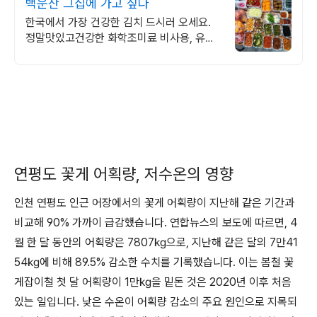
백운산 그집에 가고 싶다
한국에서 가장 건강한 김치 드시러 오세요.
정말맛있고건강한 화학조미료 비사용, 유기
농쌀밥 및 현미밥, 직접빚은 유기농 전통간
장,된장으로 조리
연평도 꽃게 어획량, 저수온의 영향
인천 연평도 인근 어장에서의 꽃게 어획량이 지난해 같은 기간과
비교해 90% 가까이 급감했습니다. 연합뉴스의 보도에 따르면, 4
월 한 달 동안의 어획량은 7807㎏으로, 지난해 같은 달의 7만41
54㎏에 비해 89.5% 감소한 수치를 기록했습니다. 이는 봄철 꽃
게잡이철 첫 달 어획량이 1만㎏을 밑돈 것은 2020년 이후 처음
있는 일입니다. 낮은 수온이 어획량 감소의 주요 원인으로 지목되