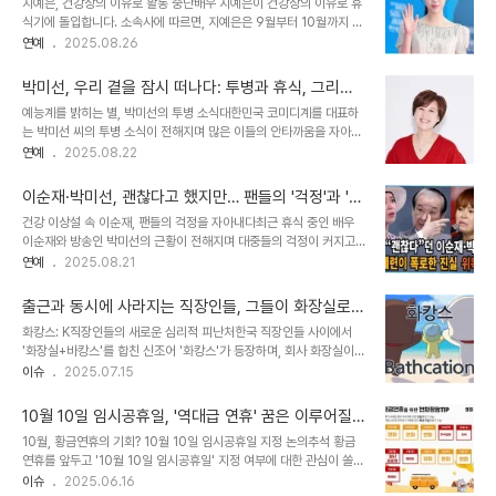
지예은, 건강상의 이유로 활동 중단배우 지예은이 건강상의 이유로 휴
후가 빠진 샌프란시스코는 LA 다저스와의 경기에서 고전을 면치 못했
식기에 돌입합니다. 소속사에 따르면, 지예은은 9월부터 10월까지 약
습니다. 샌프란시스코는 다저스에 7-13으로 패하며, 이정후의 공백
3주 이상 휴식을 취할 예정입니다. 지예은은 최근 건강이 좋지 않음을
연예
2025.08.26
을 절감해야 했습니다. 루이스 마토스가 중견수 자리를 대신했지만, 수
느껴 병원을 찾았고, 의료진의 권유에 따라 휴식을 결정하게 되었습니
비에서 아쉬운 모습을 보였고, 타선 역시 활발하게 터지지 않았습니다.
다. 지예은의 건강 상태와 휴식 결정 배경지예은의 측근은 ‘몇 년 전부
이정후의 부재는 팀 전체에 큰 영향을..
박미선, 우리 곁을 잠시 떠나다: 투병과 휴식, 그리고
터 쉼 없이 활동을 해왔고 이로 인해 피로까지 쌓였다’고 전했습니다.
팬들의 응원
예능계를 밝히는 별, 박미선의 투병 소식대한민국 코미디계를 대표하
잦은 활동으로 인한 피로 누적과 건강상의 문제로 인해, 지예은은 재충
는 박미선 씨의 투병 소식이 전해지며 많은 이들의 안타까움을 자아내
전의 시간을 갖기로 했습니다. 측근은 ‘심각한 수준은 아니라 걱정할
고 있습니다. 박미선 씨는 1988년 MBC 공채 개그우먼으로 데뷔하
연예
2025.08.22
필요는 없다’고 덧붙였습니다. 체중 감량과 건강 회복 노력지예은의 핼
여, 1993년 KBS 공채 개그맨 이봉원 씨와 결혼하여 1남 1녀를 둔, 대
쑥해진 모습에 건강 이상설이 제기되기도 했지만, 이는 체중 조절에 성
중에게 친숙한 인물입니다. 그녀는 오랫동안 방송 활동을 통해 시청자
공한 결과입니다. ..
이순재·박미선, 괜찮다고 했지만… 팬들의 '걱정'과 '응
들에게 웃음과 감동을 선사해 왔기에, 이번 소식은 더욱 큰 파장을 일
원' 쏟아지는 이유
건강 이상설 속 이순재, 팬들의 걱정을 자아내다최근 휴식 중인 배우
으키고 있습니다. 소속사 큐브엔터테인먼트는 22일 일간스포츠에 박
이순재와 방송인 박미선의 근황이 전해지며 대중들의 걱정이 커지고
미선 씨의 투병 사실을 인정하며, 현재 건강상의 이유로 휴식기를 갖고
있습니다. 박근형 배우는 연극 '고도를 기다리며' 기자간담회에서 이순
연예
2025.08.21
있다고 밝혔습니다. 팬들은 그녀의 건강 회복을 간절히 바라며, 따뜻한
재 배우의 건강 상태에 대해 언급하며 우려를 자아냈습니다. 그는 이순
응원의 메시지를 보내고 있습니다. 방송 활동 중단과 건강 이상설올
재 배우를 직접 만나지는 못했지만, 측근을 통해 전해 들은 이야기가
초, 박미선 씨가 갑작스럽게..
출근과 동시에 사라지는 직장인들, 그들이 화장실로
'좋은 상황은 아닌 것 같다'고 밝혀 팬들의 마음을 더욱 안타깝게 했습
향하는 이유는?
화캉스: K직장인들의 새로운 심리적 피난처한국 직장인들 사이에서
니다. 소속사의 해명에도… 팬들의 걱정은 여전한 이유이순재 배우의
'화장실+바캉스'를 합친 신조어 '화캉스'가 등장하며, 회사 화장실이
소속사 측은 건강에 이상은 없으며, 다리에 힘이 없어 거동이 불편할
스트레스 해소 공간으로 떠오르고 있습니다. 이는 치열한 경쟁 사회 속
이슈
2025.07.15
뿐이라고 밝혔습니다. 하지만 지난해 9월 연극 '고도를 기다리며' 초
에서 잠시나마 '나만의 시간'을 갖고자 하는 현대인들의 심리를 반영합
연에서 건강상의 문제로 중도 하차한 이력이 있기에 팬들의 걱정은 쉽
니다. 미국에서도 '욕실 캠핑'이라는 유사한 문화가 Z세대를 중심으로
게 사그라지지 않고 있습니다. 또..
10월 10일 임시공휴일, '역대급 연휴' 꿈은 이루어질
확산되며, 화장실이 피로 사회의 피난처로 인식되는 현상이 나타나고
까? 현실적인 분석과 전망
10월, 황금연휴의 기회? 10월 10일 임시공휴일 지정 논의추석 황금
있습니다. 화장실, 대기업부터 중소기업까지 모두의 안식처대전의 한
연휴를 앞두고 '10월 10일 임시공휴일' 지정 여부에 대한 관심이 쏠리
중소기업 직장인 김모 씨는 출근 후 머리가 아플 때 화장실에서 휴식을
고 있습니다. 이 날짜가 임시공휴일로 지정되면, 3일 개천절부터 시작
이슈
2025.06.16
취하며, 때로는 변기에 앉아 잠을 자기도 한다고 털어놓았습니다. 방송