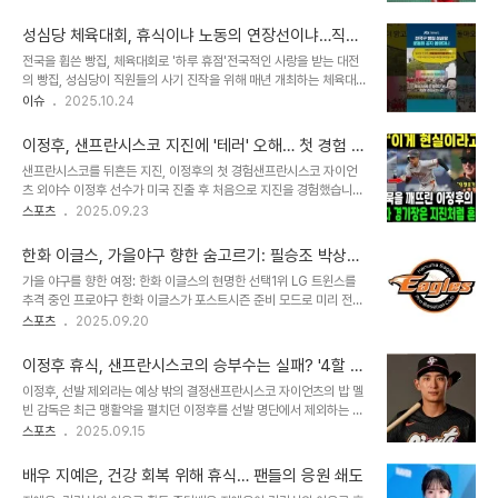
를 당했습니다. 중국 팬들은 결과보다는 선수 본연의 투혼에 찬사를 보
일정 및 선수단 변화LG 트윈스는 송승기 선수의 말소와 별개로 SSG
냈습니다. 천위페이 선수의 강행군과 팬들의 반응천위페이 선수는 한
랜더스와의 홈경기를 앞..
성심당 체육대회, 휴식이냐 노동의 연장선이냐…직장
달간 2개의 개인전 대회를 소화하며 휴식 없이 경기에 임했습니다. 이
인들의 뜨거운 설전
전국을 휩쓴 빵집, 체육대회로 '하루 휴점'전국적인 사랑을 받는 대전
러한 강행군에도 불구하고 안세영 선수와의 경기에서 보여준 헌신적
의 빵집, 성심당이 직원들의 사기 진작을 위해 매년 개최하는 체육대회
인 플레이는 팬들의 깊은 공감을 얻었습니다. 팬들은 결과에 대한 질책
로 인해 다음 달 3일 하루 동안 문을 닫습니다. 이는 단순한 휴무가 아
이슈
2025.10.24
대신 선수 건강을 먼저 염려하며 휴식을 권했습니다. 결과를 넘어선 감
닌, 직원 모두가 참여하는 사내 체육대회 때문입니다. 성심당은 본점뿐
동과 향후 전망과거와 달리 이번 경기 결과에 대해 중국 팬들은 비난
만 아니라 12개 계열사 모든 매장의 문을 닫는 과감한 결정을 내렸습
대신 안도의 한숨을 쉬었습니다. 이는..
이정후, 샌프란시스코 지진에 '테러' 오해… 첫 경험 소
니다. 이 소식은 온라인 커뮤니티를 뜨겁게 달구며, 다양한 반응을 이
감과 시즌 막판 각오
샌프란시스코를 뒤흔든 지진, 이정후의 첫 경험샌프란시스코 자이언
끌어냈습니다. 성심당의 이러한 결정은 단순한 휴무 그 이상의 의미를
츠 외야수 이정후 선수가 미국 진출 후 처음으로 지진을 경험했습니다.
지니며, 직장 문화에 대한 새로운 질문을 던집니다. 온라인을 달군 '성
22일 새벽, 샌프란시스코만 건너편에서 규모 4.3의 지진이 발생했고,
스포츠
2025.09.23
심당 긴급 속보', 엇갈린 누리꾼 반응성심당의 휴무 소식은 각종 온라
이정후는 당시 상황에 대해 솔직한 심정을 밝혔습니다. 그는 처음에는
인 커뮤니티를 통해 빠르게 퍼져나갔습니다. 누리꾼들은 “대전이 멈추
굉음과 함께 흔들림을 느껴 ‘테러’를 의심했다고 합니다. 다행히 재난
는 날”, “미리 말해줘..
한화 이글스, 가을야구 향한 숨고르기: 필승조 박상원
문자를 통해 지진임을 인지하고 안도했다고 전했습니다. 이정후는 과
휴식, LG전 건너뛰고 PS 준비
가을 야구를 향한 여정: 한화 이글스의 현명한 선택1위 LG 트윈스를
거 일본과 대만 전지훈련에서 지진을 경험한 적이 있지만, 미국에서의
추격 중인 프로야구 한화 이글스가 포스트시즌 준비 모드로 미리 전환
지진 경험은 처음이라 더욱 당황했을 것으로 보입니다. 지진 당시 상황
했습니다. 불펜 필승조 투수 박상원 선수가 휴식을 취하며 1군 엔트리
스포츠
2025.09.20
과 피해 규모이번 지진은 샌프란시스코와 인근 지역 주민들에게 진동
에서 제외되었는데요. 이는 팀의 장기적인 목표, 즉 가을 야구에서의
을 느끼게 할 만큼 가까운 곳에서 발생했습니다. 다행히 인명 피해는
성공을 위한 전략적 선택으로 풀이됩니다. 한화는 남은 정규 시즌 경기
없었지만, 가게 유리창 파손, 선..
이정후 휴식, 샌프란시스코의 승부수는 실패? '4할 타
에서 무리한 운영을 지양하고, 선수들의 체력 관리와 포스트시즌 대비
자' 이정후, 침묵 속 팀 패배
이정후, 선발 제외라는 예상 밖의 결정샌프란시스코 자이언츠의 밥 멜
에 집중하는 모습입니다. 박상원, 72경기 등판… 휴식이 필요한 이유
빈 감독은 최근 맹활약을 펼치던 이정후를 선발 명단에서 제외하는 파
박상원 선수는 올 시즌 팀 내 최다인 72경기에 등판하며, 리그 전체에
격적인 결정을 내렸습니다. 이는 예상 밖의 선택이었으며, 팬들은 이
스포츠
2025.09.15
서도 상위권에 랭크되었습니다. 2018년 기록인 69경기를 넘어 개인
결정의 배경에 대해 궁금증을 가졌습니다. 휴식을 통해 체력을 비축하
통산 최다 출장 기록을 경신했죠. 김경문 감독은 “본인들은 괜찮다고
고, 더 나은 경기력을 보여주기 위한 전략으로 보였지만, 결과는 예상
하는데 역시 중간에서 오래..
배우 지예은, 건강 회복 위해 휴식… 팬들의 응원 쇄도
과 달랐습니다. LA 다저스전, 이정후 없는 샌프란시스코의 고전이정