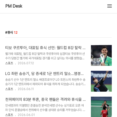
PM Desk
휴식
12
티보 쿠르투아, 대표팀 휴식 선언: 월드컵 8강 탈락 후
심경 고백
벨기에 대표팀, 월드컵 8강 탈락과 쿠르투아의 심경티보 쿠르투아 선
수가 당분간 벨기에 국가대표팀 경기를 쉬고 싶다는 의사를 밝혔습니
다. 벨기에 대표팀은 월드컵 8강전에서 스페인에 패배하며 탈락했습
스포츠
2026.07.12
니다. 쿠르투아 선수는 경기 중 부상으로 교체되는 아픔을 겪었습니다.
대표팀 휴식 결정 배경 및 향후 전망쿠르투아 선수는 네이션스리그와
LG 좌완 송승기, 담 증세로 1군 엔트리 말소…염경엽
같은 중요도가 낮은 대회에 대해서는 잠시 휴식을 취하고 싶다는 생각
감독, 휴식 결정
송승기 선수 1군 엔트리 말소 배경프로야구 LG 트윈스의 좌완투수 송
을 전했습니다. 복귀 시점은 2028년 유로 예선이 될 수도 있으며, 최
승기가 1군 엔트리에서 제외되어 휴식을 취하게 되었습니다. 송승기
종 결정은 벨기에 축구협회에 달려있습니다. 만약 협회의 승인이 없다
선수는 최근 등 근육 담 증세로 인해 경기에 나서기 어려운 상황이었습
스포츠
2026.06.11
면 이번 스페인전이 대표팀에서의 마지막 경기가 될 가능성도 언급했
니다. 이에 따라 팀은 그의 회복을 위해 엔트리 말소를 결정하게 되었
습니다. 부상 상황 및 레알 마드리드 복귀에 대한 기대부상 장면에 대
습니다. 감독의 결정과 송승기의 시즌 기록염경엽 감독은 송승기 선수
해 쿠르투아 선수는 의료진의 진단을..
천위페이의 83분 투혼, 중국 팬들은 격려와 휴식을 응
의 현재 컨디션을 고려하여 안 좋을 때 미리 쉬는 것이 낫다고 판단했
원하다
안세영과의 치열했던 준결승전 분석안세영 선수는 싱가포르 오픈 여
습니다. 송승기 선수는 지난 시즌 풀타임 선발 투수로 활약하며 11승을
자 단식 준결승에서 천위페이 선수를 상대로 승리를 거두었습니다. 비
기록했으나, 올 시즌에는 평균자책점이 다소 상승한 모습을 보였습니
록 패배했지만, 천위페이 선수는 83분간의 치열한 경기 끝에 역전패
스포츠
2026.06.01
다. 감독은 충분한 휴식을 통해 반등을 기대하고 있습니다. 향후 경기