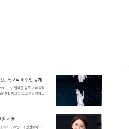
금발 변신…독보적 비주얼 공개
r July' 발매를 앞두고 파격적
습니다. 핑크빛 코르셋 상의와
 몸매를 더욱 돋보이게 했습니
트에 대한 기대감을 높였습니다.
 July'는 중독성 강한 멜로디와 선
완곡에 대한 기대감을 증폭시키고
출발 시동
 눈빛을 발산하는가 하면, 사랑
는 15일 오..
씨가 소속사 SW엔터테인먼트와의