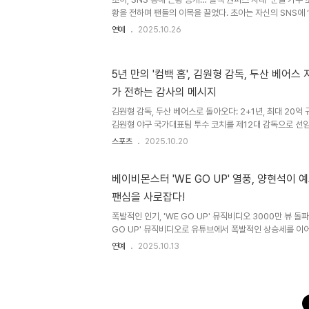
황을 전하며 팬들의 이목을 끌었다. 초아는 자신의 SNS에
트와 함께 두 장의 사진을 게재했다. 공개된 사진 속 초아
연예
2025.10.26
단정하면서도 세련된 분위기를 뽐냈다. 한 손에는 방울토
포즈를 취하며 밝은 미소를 짓고 있다. 군더더기 없이 깔끔
부, 그리고 자연스러운 미소가 어우러져 ‘초아 특유의 청량미
5년 만의 '컴백 홈', 김원형 감독, 두산 베어
팬들 '심쿵'… 'AOA 시절보다 예뻐'특히 이전보다 한층 
가 전하는 감사의 메시지
기가 눈길을 끈다. 팬들은 “분위기가 완전 달라졌네”, “AO
김원형 감독, 두산 베어스로 돌아오다: 2+1년, 최대 20억
김원형 야구 국가대표팀 투수 코치를 제12대 감독으로 선
계약 규모는 2+1년 최대 20억원으로, 김원형 감독의 복귀
스포츠
2025.10.20
고 있습니다. 김원형 감독은 선수 시절 21시즌 동안 545
레전드 출신으로, 은퇴 후 지도자의 길을 걸으며 능력을 인
코치 시절 팀 평균자책점 1위를 기록하며, 젊은 선수 육성에
베이비몬스터 'WE GO UP' 열풍, 양현석이 
의 컴백은 두산 베어스의 새로운 도약을 위한 중요한 발걸음
팬심을 사로잡다!
화려한 지도자 경력: SK 와이번스, SSG 랜더스를 거쳐 두
폭발적인 인기, 'WE GO UP' 뮤직비디오 3000만 뷰 
GO UP' 뮤직비디오로 유튜브에서 폭발적인 상승세를 이어
테인먼트에 따르면, 'WE GO UP' 뮤직비디오는 이날 오전
연예
2025.10.13
회수를 돌파했습니다. 공개 직후 1000만 뷰 도달까지 하
22시간, 3000만 뷰는 19시간까지 좁혀지는 등 점차 가
에 뜨거운 사랑을 받고 있는 베이비몬스터의 행보에 많은 이
14일 0시 'WE GO UP' EXCLUSIVE PERFORMANCE
에 'WE GO UP' EXCLUSIVE PERFORMA..