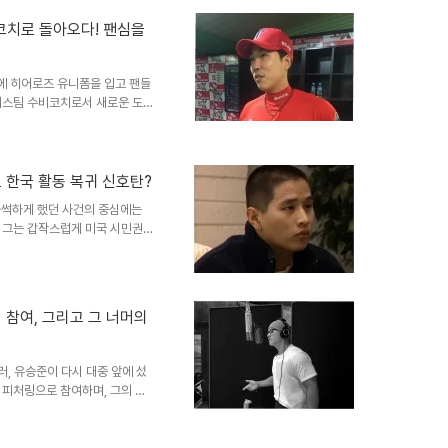
내는 하주석에게 ‘너는 나쁜 사
다. 더 좋은 사람인데 그걸 보
비코치로 돌아오다! 팬심을
기를 북돋아주었다. 덕분에 하주
하며 노력했다. 1군 복귀..
에 히어로즈 유니폼을 입고 팬들
퓨처스팀 수비코치로서 새로운 도전
들에게 깊은 감동과 향수를 불러일
히어로즈 선수로 활약하며 팬들의
 책임지게 되었습니다. 프로 데
래프트에서 현대 유니콘스에 지
로 한국 활동 복귀 신호탄?
008년부터 2017년까지 선수
들썩하게 했던 사건의 중심에는
헌신적인 플레이는 팬들에게 깊은
 그는 갑작스럽게 미국 시민권을
 금지되었습니다. 이후 그는 여러
최근 그의 행보에 변화의 조짐이
호탄이 울린 것일까요? 저스디스
 앨범 [LIT]에 유승준이 참여
 참여, 그리고 그 너머의
, 라디, 일리닛, 딘 등 실력파
급된 것은 예상 ..
러, 유승준이 다시 대중 앞에 섰
이 피처링으로 참여하며, 그의 목
들에게는 잊을 수 없는, 어쩌면
 음악적 협업 이상의 의미를 지
으키며, 앨범 발매 이후에도 뜨