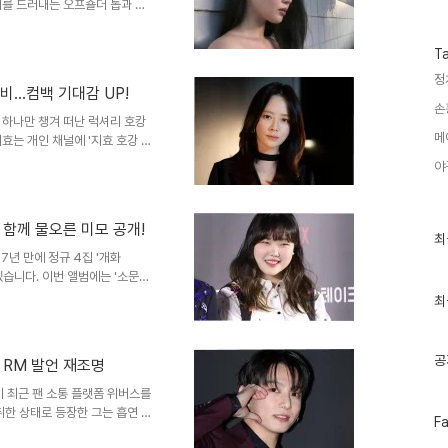
수
깨를 드러내는 오프숄더 톱과 긴
선을 사로잡았습니다. 도끼, 이
표현이 화제입니다. 도끼는 이하
T
남기며 공개적으로 애정을 드러냈
정
입니다. 음악적 동반자에서 연인으
정비…컴백 기대감 UP!
공개하며 많은 이들의 축복을 받
손
트를 통해 처음 인연을 맺었..
 하나만 챙겨 떠난 럭셔리 호캉
메
효는 개인 채널에 '지효 호강 하
한 호텔에서 '럭셔리 호캉스' 콘
야
크인을 마친 송지효는 객실 창밖
'고 농담을 던져 웃음을 자아냈
배고픔을 느낀 송지효는 호텔 뷔
와 함께 물오른 미모 공개!
나 먹어?'라는 질문에 '오늘 디
최
최
근
니다. 살이 빠졌음에도 주변 ..
 7년 만에 정규 4집 '개화
글
있습니다. 이번 앨범에는 '소문의
과
빛 bless you', 'Tent', '어린
인
최
얼룩' 등 총 11개의 다채로운 트랙이
기
글
동시에 네티즌들의 폭발적인 반응
 팬들의 마음을 사로잡다이번 악
공
 RM 발언 재조명
 감탄을 자아냈습니다. 네티즌들
 최근 팬 소통 플랫폼 위버스를
취한 상태로 등장한 그는 흡연 사
페
F
내 팬들에게 큰 충격을 안겼습니
이