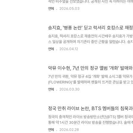
적인 비주얼을 선보였습니다. 공개된 사진 속 이하이는 어
혜경은..
생머리로 청순하면서도 아름다운 미모를 자랑하며 팬들의 시
연예
2026.05.03
하이 향한 공개적인 애정 고백이하이를 향한 도끼의 애정 
이의 SNS 게시물에 직접 '너무 아름다워요'라는 댓글을 
습니다. 이는 두 사람의 굳건한 관계를 엿볼 수 있는 대목
송지효, '병풍 논란' 딛고 럭셔리 호캉스로 재
로, 도끼와 이하이도끼와 이하이는 지난 3월 열애 사실을 
았습니다. 두 사람은 2016년 '무한도전' 역사 힙합 프로젝
송지효, 럭셔리 호캉스로 재충전의 시간배우 송지효가 가방
스 일상을 공개하며 자기관리 중인 근황을 알렸습니다. 송지
는 날, 서울 호캉스'라는 제목의 영상을 업로드하며 서울의 
연예
2026.04.12
셉트로 자신만의 휴식 기준을 공개했습니다. 라운지에서 체
으로 보이는 도심 전경을 보며 '실연 당한 여자 같기도 하다
습니다. 철저한 자기관리, 다이어트 의지 불태우다오후에 
악뮤 이수현, 7년 만의 정규 앨범 '개화' 발매
페로 향해 봄동 비빔밥을 제조했습니다. 그는 '밥을 이만큼이
저트만 먹고 첫 끼'라며 체중 관리에 대한 엄격함을 강조했습
7년 만의 귀환, 악뮤 정규 4집 '개화' 발매 소식그룹 악뮤가
(FLOWERING)'를 발매하며 팬들의 뜨거운 관심을 받고 
낙원', '봄 색깔', '벌레를 내고', '기쁨, 슬픔, 아름다운 마음', '햇
연예
2026.03.30
부부', '옳은 사람', '우아한 아침 식사', '난민들의 축제', '
수록되어 있습니다. 특히 감성적인 트랙 제목들은 공개와 
을 이끌어내며 기대감을 높였습니다. 감성적인 트랙 제목,
정국 만취 라이브 논란, BTS 멤버들의 침묵과
뮤 정규 4집 '개화'의 트랙 제목들은 공개되자마자 팬들의
은 "봄 노래들을 하나 같이..
정국의 충격적인 라이브 방송방탄소년단(BTS) 멤버 정국이
통해 약 1시간 30분간 라이브 방송을 진행했습니다. 술에 
실을 고백하고, 소속사를 언급하며, 심지어 욕설까지 쏟아
연예
2026.02.28