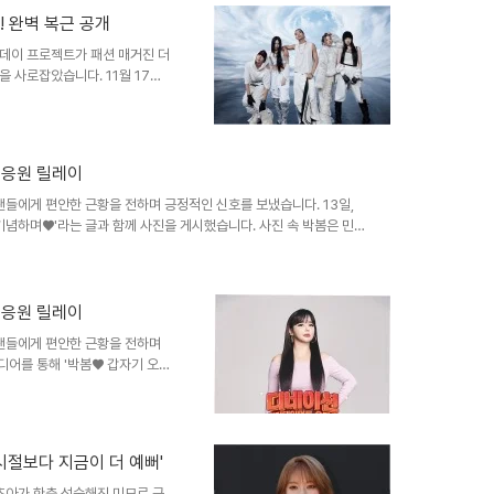
의 만남: 음악적 시너지?이번 앨
! 완벽 복근 공개
다. 저스디스는 자신의 개인 채
데이 프로젝트가 패션 매거진 더
만남을 공개했습니다. 영..
 사로잡았습니다. 11월 17일
인 것입니다. 이번 화보는 올데
 최고조로 끌어올렸습니다. 특히
을 이끌어냈습니다. 데뷔 후 가
 강력한 모습으로 돌아올 준비를
은 응원 릴레이
보 속 올데이 프로젝트 멤버들은
 코디, 아웃도어 룩까지 폭넓은
 팬들에게 편안한 근황을 전하며 긍정적인 신호를 보냈습니다. 13일,
기념하며♥'라는 글과 함께 사진을 게시했습니다. 사진 속 박봄은 민소
기던 모습과는 달리 화장기 없는 얼굴로 편안한 미소를 지어 보였습니
하고, 그녀의 변화된 모습에 대한 기대를 갖게 했습니다. 박봄의 이러
 이끌어내고 있습니다. 논란 속 박봄의 행보: 건강, 그리고 소송지난
어서, 지난달에는 ..
은 응원 릴레이
 팬들에게 편안한 근황을 전하며
디어를 통해 '박봄♥ 갑자기 오
 속 박봄은 민소매 차림으로 수
달리 화장기 없는 얼굴로 편안한
 대한 궁금증을 해소하고, 그녀
한 행보는 팬들에게 진솔한 소통
 시절보다 지금이 더 예뻐'
박봄의 행보: 건강, 그리고 소
다. 이어서, 지난달에는 ..
 초아가 한층 성숙해진 미모로 근