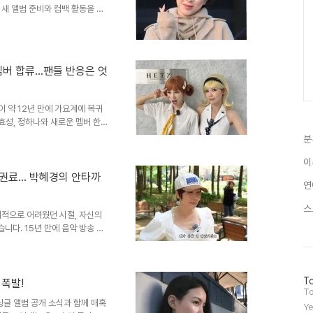
새 앨범 준비와 컴백 활동을 예
이제 홀로서기를 통해 또 다른 도
서인영 씨는 최근 유튜브 채널
이 채널을 통해 이혼 심경과 자신
 명을 돌파하는 등 뜨거운 관심을
 멤버 합류…팬들 반응은 엇
있습니다. 재혼설 속 행보와 향후
 소속사를 떠나 독..
이 약 12년 만에 가요계에 복귀
효성, 정하나와 새로운 멤버 한
혼 생활에 집중 중인 송지은은
분
응과 재결합에 대한 기대감송지은
부정적인 의견을 보였습니다. 반
이
목소리도 높습니다. 시크릿은 '매
저작권료… 박혜경의 안타까
연
그룹입니다. 새로운 시크릿의 음악적
어떤 음악적 ..
스
제적으로 어려웠던 시절, 자신의
다. 15년 만에 음악 방송 무
다시금 사랑받는 것에 대해 복잡
'의 저작권료가 180배나 올랐다
 아쉬움이 남는다고 밝혔습니다.
방
To
은 레드벨벳 조이, 아이유, 장
 폭발!
문
To
메이크되며 새로운 생명력을 얻고
자
싱글 앨범 공개 소식과 함께 매혹
Ye
수를 먼저 떠올리곤 합니다. 박