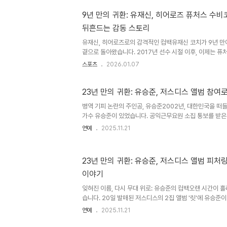
아내인 김연정 치어리더의 조언을 통해 마음을 다잡았다. 아
람이 아닌데, 지금 야구를 그만두면 그런 선수로 기억되고 만
9년 만의 귀환: 유재신, 히어로즈 퓨처스 수
여주고 나중에 은퇴를 해도 되지 않겠느냐’라고 말하며 용
뒤흔드는 감동 스토리
석은 퓨처스 스프링캠프에서부터 자신이 할 수 있는 것에 집중
유재신, 히어로즈로의 감격적인 컴백유재신 코치가 9년 만
곁으로 돌아왔습니다. 2017년 선수 시절 이후, 이제는 
을 시작합니다. 그의 컴백은 단순히 코치 영입을 넘어, 팬
스포츠
2026.01.07
으키는 특별한 사건입니다. 2008년부터 2017년까지 
사랑을 받았던 유재신 코치는 이제 지도자로서 팀의 미래를
뷔부터 히어로즈와의 인연유재신 코치는 2006년 신인 드
23년 만의 귀환: 유승준, 저스디스 앨범 참여
명받으며 프로 생활을 시작했습니다. 이후 히어로즈에서 2
병역 기피 논란의 주인공, 유승준2002년, 대한민국을 떠
로 활약하며 팀의 중요한 일원으로서 기여했습니다. 그의 
가수 유승준이 있었습니다. 공익근무요원 소집 통보를 받은
인상을 남..
취득하며 병역 기피 논란에 휩싸였고, 그 결과 한국 입국이
연예
2025.11.21
차례 입국을 시도했지만, 번번이 좌절되었습니다. 하지만, 
보이고 있습니다. 23년 만에 한국 활동 복귀를 알리는 신
앨범 참여, 예상치 못한 만남래퍼 저스디스가 발매한 새 정규
23년 만의 귀환: 유승준, 저스디스 앨범 피처링
하면서, 많은 이들의 이목이 집중되고 있습니다. 범키, 인순이
이야기
뮤지션들이 피처링에 참여한 가운데, 유승준의 이름도 함께 언
잊혀진 이름, 다시 무대 위로: 유승준의 컴백오랜 시간이 흘
습니다. 20일 발매된 저스디스의 2집 앨범 '릿'에 유승준
소리가 23년 만에 앨범을 통해 울려 퍼지게 되었습니다. 팬
연예
2025.11.21
잊고 싶었던 이름이었을지도 모르는 유승준의 컴백은 단순한
닙니다. 그의 참여는 대중에게 다양한 감정과 논쟁을 불러일