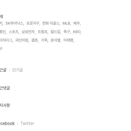
ag
치,
SK하이닉스,
프로야구,
한화 이글스,
MLB,
배우,
흥민,
스포츠,
삼성전자,
트럼프,
월드컵,
축구,
KBO,
이저리그,
국민의힘,
결혼,
가족,
윤석열,
이재명,
구,
근글
인기글
근댓글
지사항
acebook
Twitter