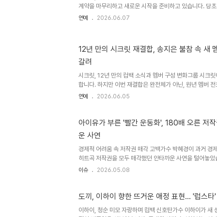
계약을 마무리하고 새로운 시작을 준비하고 있습니다. 당초 
고했으나, 이혼 발표 후 모든 활동을 중단한 바 있습니다. 
연예
2026.06.07
전을 이어갈 예정입니다. 유튜브 채널 개설 및 대중의 관심
'개과천선 서인영'을 개설하며 대중과 소통에 나섰습니다. 
을 둘러싼 논란에 대한 솔직한 입장을 전하며 구독자 82만
12년 만의 시크릿 재결합, 송지은 불참 속 새
받고 있습니다. 이는 새로운 활동에 대한 기대감을 높이고 
갈려
전망이러한 가운데 서인영 씨는 재혼설에 휩싸이기도 했으나,
시크릿, 12년 만의 컴백 소식과 멤버 구성 변화그룹 시크릿
합니다. 하지만 이번 재결합은 완전체가 아닌, 원년 멤버 전
명이 합류한 3인조로 진행됩니다. 팀을 탈퇴한 한선화와 결
연예
2026.06.05
이번 재결합 명단에서 제외되었습니다. 팬들의 상반된 반
의 불참 소식에 일부 팬들은 '차라리 유닛 활동이 낫다'는 
면, '새 멤버 영입이라도 활동하는 것이 낫다'며 응원하는 
아이유가 부른 '빨간 운동화', 180배 오른 
직', '마돈나' 등 다수의 히트곡을 보유한 2세대 대표 걸
운 사연
변신과 시너지에 대한 관심12년 만의 컴백을 앞둔 시크릿이 
경제적 어려움 속 저작권 매각 고백가수 박혜경이 과거 경
히트곡 저작권을 모두 매각했던 안타까운 사연을 털어놓았습니
대에 선 그는 후배 가수들이 자신의 노래를 리메이크하며 
이슈
2026.05.08
한 심경을 드러냈습니다. 특히 아이유가 부른 '빨간 운동화
는 사실을 전하며, 이미 자신의 소유가 아닌 곡이기에 더욱
후배들의 리메이크, 새로운 인기와 씁쓸함박혜경의 히트곡들
도끼, 이하이 향한 뜨거운 애정 표현… '럽스타'
범준, 르세라핌 김채원 등 수많은 후배 가수들에 의해 리
이하이, 청순 미모 자랑하며 컴백 신호탄가수 이하이가 새 
있습니다. 하지만 대중은 종종 원곡 가수보다는 리메이크 가