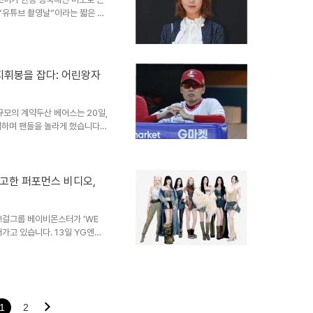
 “유튜브 촬영날”이라는 짧은 멘
는 블랙 슬리브리스 원피스를 입고
마토와 청포도를 들고 장난스럽게
한 단발 헤어스타일과 투명한 피
’를 완성했다. 변함없는 미모,
스 지휘봉을 잡다: 어린왕자
성숙해진 분위기와 섬세한 표정 연
A 시절보다 지금..
 규모의 계약두산 베어스는 20일,
임하며 팬들을 놀라게 했습니다.
는 많은 야구 팬들의 기대를 모으
경기에 등판하여 134승을 거둔
정받았습니다. 특히, 두산 투수
 대한 기대감을 높였습니다. 그
예고한 퍼포먼스 비디오,
이 될 것입니다. 김원형 감독의
산으로김원형..
돌파!걸그룹 베이비몬스터가 'WE
가고 있습니다. 13일 YG엔터
 6시께 유튜브에서 3000만 조
루가 소요됐으나 2000만 뷰는
속이 붙고 있습니다. 데뷔와 동시
목이 집중되고 있습니다. YG,
 VIDEO 공개!YG는 14일 0시
1
2