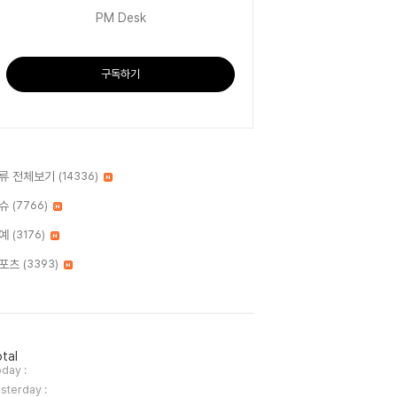
PM Desk
구독하기
류 전체보기
(14336)
슈
(7766)
예
(3176)
포츠
(3393)
tal
day :
sterday :