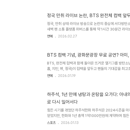
다. 그는 "나 지금 서른인데 담배 얘기하면 안 되냐. 많이
놓으며, "이 얘기하는 순간 회사에서 난리 날 것 같다. 회사
다"고 덧붙였습니다. 방송 도중 지인을 향해 손가락 욕을 하
정국 만취 라이브 논란, BTS 완전체 컴백 앞
의 우려에 "왜 끄라고 하냐. 이래라저래라 하지 말라"고 반
로 살겠다. 응원해 달라"는 메시지를 남겼습니다. 멤버들의 
정국, 만취 상태 라이브 방송으로 논란의 중심에 서다방탄소
새벽 팬 소통 플랫폼 위버스를 통해 약 1시간 30분간 라이
한 상태로 등장한 그는 흡연 사실을 고백하고, 소속사를 언
연예
2026.02.27
팬들의 우려를 샀습니다. 그는 "나 지금 서른인데 담배 얘기
력해서 끊었다"고 털어놓으며, "이 얘기하는 순간 회사에서 난
쓰고 편하게 말하고 싶다"고 덧붙였습니다. 방송 도중 지인
BTS 컴백 기념, 광화문광장 무료 공연? 아미,
욕설을 외치기도 했으며, 팬들의 우려에 "왜 끄라고 하냐.
했습니다. 이후 "이제 내 삶을 내 방식대로 살겠다. 응원해 
BTS, 완전체 컴백과 함께 돌아온 뜨거운 열기그룹 방탄소년단
홉, 지민, 뷔, 정국)이 컴백을 앞두고 팬들의 기대감을 최
사 빅히트 뮤직은 1월 19일, 컴백 기념 공연과 관련하여 
연예
2026.01.19
을 밝혔습니다. 아직 최종 결정은 나오지 않았지만, 아미(A
써부터 설레는 마음을 감추지 못하고 있습니다. 이번 컴백은
체 활동 공백기를 마무리하고 완전체로 돌아오는 것이기에 
하주석, 1년 만에 냉탕과 온탕을 오가다: 아내
광화문광장 공연, 성사될 수 있을까?빅히트 뮤직 측은 광화
로 다시 일어서다
재 논의 중이며 장소와 일정 등에 대해 최종 결정되면 공식 안
힘든 시기를 겪었던 하주석한화 하주석은 2024시즌을 마
얻었지만, 한화와 1년 총액 1억1000만원에 계약하며 힘든
부진과 논란이 영향을 미쳤다. 스프링캠프는 2군에서 시작
스포츠
2026.01.13
는 아픔을 겪었다. 아내의 조언과 마음 다잡기하주석은 당