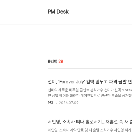
PM Desk
컴백
28
선미, 'Forever July' 컴백 앞두고 파격 
선미의 새로운 비주얼 콘셉트 분석가수 선미가 신곡 'Foreve
인 금발 헤어와 화려한 메이크업으로 변신한 모습을 공개했
초미니 팬츠를 매치한 과감한 스타일링은 군살 없이 늘씬한
연예
2026.07.09
다. 몽환적인 눈빛과 한층 과감해진 스타일링은 신곡 콘셉
신곡 'Forever July' 기대 포인트선미의 신곡 'Forever
미 특유의 몽환적이면서도 시원한 음색이 일부 공개되어 
서인영, 소속사 떠나 홀로서기…재혼설 속 새 
있습니다. 공개된 사진 속에서 선미는 카메라를 향해 강렬한
스러운 하트 포즈를 취하며 다채로운 매력을 선보였습니다. 오
서인영, 소속사 계약 만료 및 새 출발 소식가수 서인영 