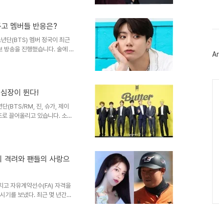
 피웠지만 노력해서 끊었다"고 털어
스
북
 신경 안 쓰고 편하게 말하고 싶
트
거나 영어 욕설을 외쳤고, 팬들
위
두고 멤버들 반응은?
응하며 "이제 내 삶을 내 방식대
터
엇갈리는 반응과..
년단(BTS) 멤버 정국이 최근
플
러
브 방송을 진행했습니다. 술에 취
Ar
그
급하며, 심지어 욕설까지 쏟아내
인
하면 안 되냐. 많이 피웠지만 노
리 날 것 같다. 회사 신경 안
Ca
을 향해 손가락 욕을 하거나 영어
 심장이 뛴다!
 이래라저래라 하지 말라"고 반응
달라"는 메시지를..
(BTS/RM, 진, 슈가, 제이
고조로 끌어올리고 있습니다. 소속
광화문광장 무료 공연을 논의 중임
RMY, 방탄소년단 팬덤)들은 벌
 지난해 6월 군 복무로 인한 단
더욱 특별한 의미를 지닙니다.
의 격려와 팬들의 사랑으
문광장 무료 공연설에 대해 “현
내 예정”이라고 ..
치고 자유계약선수(FA) 자격을
 시기를 보냈다. 최근 몇 년간의
했고, 개막 엔트리에서도 제외되
시 야구를 그만둘까 고민했지만,