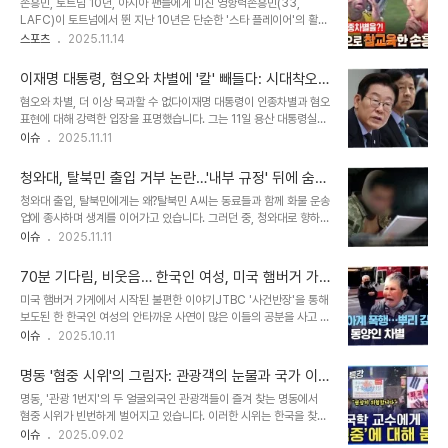
손흥민, 토트넘 10년, 아시아 팬들에게 미친 영향력손흥민(33,
내용으로 인해 더욱 논란이 증폭되었습니다. 이러한 발언들은 국민의
LAFC)이 토트넘에서 뛴 지난 10년은 단순한 '스타 플레이어'의 활약
힘 내부에서도 당 차원의 조치가 필요하다는 여론을 불러일으키고 있
을 넘어 아시아 팬들에게 토트넘이라는 클럽 문화를 새롭게 경험하게
스포츠
2025.11.14
습니다. 김종혁 전 최고위원의 강도 높은 비판김종혁 전 국민의힘 최고
만들었습니다. 영국 '가디언'은 손흥민의 업적을 다룬 기사에서 그의
위원은 박 대변인의 발언에 대해 강도 높게 비판하며, 이는 문명 사회
영향력을 조명하며, 아시아 팬들이 토트넘을 응원하게 된 배경을 자세
에서 용납될 수 없는 수준이라고 ..
이재명 대통령, 혐오와 차별에 '칼' 빼들다: 시대착오
히 다루었습니다. 손흥민은 2023년 프리미어리그 첫 아시아인 주장
적 범죄 행위 처벌 촉구
혐오와 차별, 더 이상 묵과할 수 없다이재명 대통령이 인종차별과 혐오
이 되었고, 이는 '이 클럽은 다양성을 포용한다'는 메시지를 전달하며
표현에 대해 강력한 입장을 표명했습니다. 그는 11일 용산 대통령실에
아시아 팬들에게 소속감을 심어주었습니다. LAFC로 이적한 후에도
서 열린 국무회의에서 이러한 행위를 '명백한 범죄 행위'로 규정하고,
이슈
2025.11.11
많은 동양인 팬들이 경기장을 찾아 손흥민을 향한 변함없는 사랑을 보
처벌 장치 마련을 촉구했습니다. 이는 최근 사회 전반에 걸쳐 심화되고
여주고 있습니다. 손흥민의 인기, 경기장 밖에서도 뜨겁게 타오르다손
있는 차별과 혐오 문제에 대한 정부의 단호한 대응 의지를 보여주는 것
흥민의 인기는 경기장 안팎을 가리지..
청와대, 탈북민 출입 거부 논란…'내부 규정' 뒤에 숨겨
입니다. SNS를 통한 혐오 표현 유포, 심각한 사회 문제로 부상이 대통
진 차별
청와대 출입, 탈북민에게는 왜?탈북민 A씨는 동료들과 함께 화물 운송
령은 특히 소셜미디어(SNS)를 통해 특정 대상을 향한 혐오 표현이 무
업에 종사하며 생계를 이어가고 있습니다. 그러던 중, 청와대로 향하는
차별적으로 유포되는 현상을 심각하게 지적했습니다. 그는 이러한 행
화물 운송 의뢰를 받게 됩니다. 하지만 배송 전날, 자재 업체로부터 예
이슈
2025.11.11
위가 표현의 자유의 범위를 넘어선다고 강조하며, 허위 정보 및 조작
상치 못한 소식을 듣게 됩니다. 바로 '청와대 경호처에서 탈북민의 출
정보의 범람과 함께 사회 불안을 가중시키는 주요 원인으로 꼽았습니
입을 허용하지 않는다'는 것이었습니다. 헌법상 대한민국 국민으로서
다. 이는 온라인 공간에..
70분 기다림, 비웃음… 한국인 여성, 미국 햄버거 가
당연히 누려야 할 권리가, '탈북민'이라는 이유로 제한되는 상황에 직
게에서 겪은 인종차별의 그림자
미국 햄버거 가게에서 시작된 불편한 이야기JTBC '사건반장'을 통해
면한 것입니다. 이 사건은 탈북민들이 우리 사회에서 겪는 차별과 어려
보도된 한 한국인 여성의 안타까운 사연이 많은 이들의 공분을 사고 있
움을 여실히 드러냅니다. A씨는 이러한 부당함에 대해 깊은 상처를 받
습니다. 미국의 한 유명 프랜차이즈 매장에서 겪은 인종차별적인 경험
이슈
2025.10.11
았으며, 다시는 이러한 일이 반복되지 않기를 간절히 바라고 있습니다.
은, 단순히 음식 주문의 지연을 넘어선 깊은 상처를 남겼습니다. 평범
이번 사건은 단순히 개인의 문제가 아닌, 우리 사회가 함께 고민하고
한 일상 속에서 예상치 못한 차별을 마주한 그녀의 이야기는, 우리 사
해결해야 할 중요한 과제를 제..
명동 '혐중 시위'의 그림자: 관광객의 눈물과 국가 이
회에 만연한 차별의 그림자를 다시 한번 되돌아보게 합니다. 40분,
미지의 위협
명동, '관광 1번지'의 두 얼굴외국인 관광객들이 즐겨 찾는 명동에서
70분… 길어지는 기다림 속에서사건은 미국의 한 소도시 프랜차이즈
혐중 시위가 빈번하게 벌어지고 있습니다. 이러한 시위는 한국을 찾은
매장에서 시작되었습니다. 메뉴를 주문한 지 40분이 지나도록 음식이
외국인들에게 충격과 우려를 안겨주고 있으며, 국가 이미지에도 부정
이슈
2025.09.02
나오지 않았고, 그녀는 직원에게 여러 번 문의했지만 돌아오는 대답은