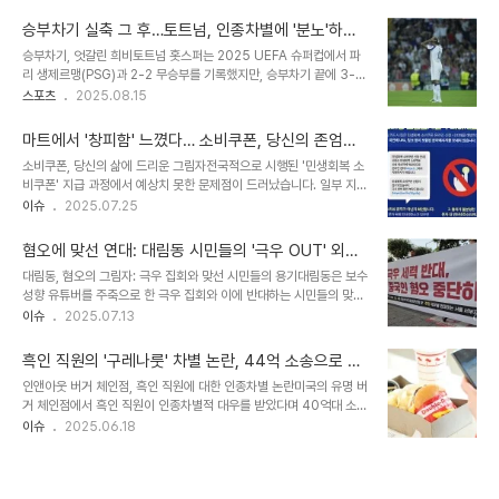
적인 영향을 미칠 수 있다는 지적이 제기됩니다. 명동역 출구는 시위로
'곧 나올 것이다' 뿐이었습니다. 심지어 자신보다 늦게 온 손님들의 음
인해 질서 유지선과 경찰 버스에 막혀 관광객들의 접근성을 저해하고
식이 먼저 나오는 것을 목격..
승부차기 실축 그 후…토트넘, 인종차별에 '분노'하며
있습니다. 혐오 시위는 관광객들에게 불안감을 조성하고, 상인들의 생
강력 대응 선언
승부차기, 엇갈린 희비토트넘 홋스퍼는 2025 UEFA 슈퍼컵에서 파
계에도 악영향을 미치고 있습니다. 이처럼 명동은 관광 명소로서의 매
리 생제르맹(PSG)과 2-2 무승부를 기록했지만, 승부차기 끝에 3-4
력과 혐오 시위라는 어두운 그림자를 동시에 안고 있습니다. 혐오 시위
로 패배하며 우승 문턱에서 좌절했습니다. 경기는 치열하게 전개되었
스포츠
2025.08.15
의 현장: 욕설과 혐오 표현시위대는 태극기와 '차이나 아웃' 팻말을 들
고, 토트넘은 스리백 전술을 처음으로 시도하며 PSG에 맞섰습니다.
고 명동 메인 거리에서 시위를 벌입니다. 시위 현장에서는 욕설과 혐오
전반전에는 세트피스를 활용한 미키 반 더 벤의 선제골로 앞서갔지만,
표현이 난무하며, 중국인을 향..
마트에서 '창피함' 느꼈다… 소비쿠폰, 당신의 존엄성
후반전 이강인의 활약과 곤살로 하무스의 동점골로 승부는 원점으로
을 지키는 방법
소비쿠폰, 당신의 삶에 드리운 그림자전국적으로 시행된 '민생회복 소
돌아갔습니다. 승부차기에서 반 더 벤과 텔의 실축은 뼈아픈 결과로 이
비쿠폰' 지급 과정에서 예상치 못한 문제점이 드러났습니다. 일부 지자
어졌습니다. 텔, 기대 이하의 활약과 비판교체 투입된 텔은 기대에 미
체에서 지급 대상에 따라 선불카드에 금액을 표기하거나, 카드 색상을
이슈
2025.07.25
치지 못하는 경기력을 보였습니다. 공격과 수비에서 모두 부진한 모습
다르게 하면서 개인 정보 노출 우려가 커지고 있습니다. 경제적 어려움
을 보였고, 승부차기에서도 실축하며 팀 패배의 원흉으로 지목되었습
을 겪는 국민을 돕기 위한 정책이 오히려 낙인 효과를 불러일으키는 아
니다. 경기 후 언론과 팬들은 텔의 ..
혐오에 맞선 연대: 대림동 시민들의 '극우 OUT' 외침,
이러니한 상황이 발생한 것입니다. 2조 5천억 원 이상이 지급될 정도
혐오 없는 사회를 향한 목소리
대림동, 혐오의 그림자: 극우 집회와 맞선 시민들의 용기대림동은 보수
로 많은 국민이 혜택을 받았지만, 그 과정에서 소외감과 불편함을 느꼈
성향 유튜버를 주축으로 한 극우 집회와 이에 반대하는 시민들의 맞불
다는 목소리가 커지고 있습니다. 금액이 찍힌 카드, 씁쓸한 현실부산,
집회로 뜨거웠습니다. 극우 세력은 윤석열 복권과 '반국가 세력과 중국
이슈
2025.07.13
경남, 강원 등 일부 지역에서는 카드 전면에 지급 금액이 인쇄되어 있
공산당에 경고한다'는 명목으로 집회를 열었고, 혐오 발언과 위협적인
습니다. 광주광역시의 경우, 수혜 유형별로 카드 색상까지 다르게 제작
행동으로 주변 주민들에게 불안감을 조성했습니다. 이에 맞서 시민들
했습니다. 이러한 방식은 '..
흑인 직원의 '구레나룻' 차별 논란, 44억 소송으로 번
은 '중국인 혐오 중단', '극우세력은 대림동에서 나가라'고 외치며 혐오
지다: 인앤아웃 버거 체인점의 인종차별 문제
인앤아웃 버거 체인점, 흑인 직원에 대한 인종차별 논란미국의 유명 버
에 반대하는 목소리를 높였습니다. 특히, 대림동에 거주하는 중국 동포
거 체인점에서 흑인 직원이 인종차별적 대우를 받았다며 40억대 소송
들은 직접 집회에 참여하여 혐오에 대한 고통과 분노를 표출하며 차별
을 제기한 사건이 발생했습니다. 캘리포니아주 컴프턴의 ‘인앤아웃’ 매
이슈
2025.06.18
없는 사회를 촉구했습니다. 혐오의 언어, 그리고 맞불 집회: 시민들의
장에서 근무하던 엘리야 오벵(21)은 자신의 ‘구레나룻’ 스타일을 문제
뜨거운 연대극우 세력의 혐오 발언에 맞서, 여러 시민단체들은 대림동
삼은 상사의 지시에 불응하자 해고되었다고 주장하며 소송을 제기했
곳곳에서 맞불 집회를 ..
습니다. 구레나룻과 흑인 문화의 연결고리오벵은 “구레나룻은 흑인 문