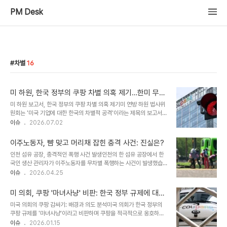
PM Desk
차별
16
미 하원, 한국 정부의 쿠팡 차별 의혹 제기…한미 무역
합의 위반 가능성 시사
미 하원 보고서, 한국 정부의 쿠팡 차별 의혹 제기미 연방 하원 법사위
원회는 '미국 기업에 대한 한국의 차별적 공격'이라는 제목의 보고서를
공개했습니다. 이 보고서는 한국 정부가 수십 년간 미국인 소유 기업을
이슈
2026.07.02
표적으로 삼아왔으며, 최근 몇 년간 차별적 대우가 심화되었다고 주장
합니다. 한국공정거래위원회의 공격적인 행태와 이것이 한미 무역 합
이주노동자, 뺨 맞고 머리채 잡힌 충격 사건: 진실은?
의 위반이라는 평가가 담겼습니다. 쿠팡 개인정보 유출 사태와 정부의
인천 섬유 공장, 충격적인 폭행 사건 발생인천의 한 섬유 공장에서 한
개입 의혹보고서는 쿠팡의 개인정보 유출 사태를 전직 직원의 소행으
국인 생산 관리자가 이주노동자를 무차별 폭행하는 사건이 발생했습
로 규정하면서도, 정부 차원의 공세가 있었다는 쿠팡 측의 주장을 상세
니다. 가해자는 모두가 보는 앞에서 피해자의 뺨을 때리고 머리채를 잡
이슈
2026.04.25
히 소개했습니다. 또한, 한국 정부가 쿠팡 고객을 자국 경쟁업체로 유
았으며, 피해자는 퇴근 후 기숙사 방에 없었다는 이유로 폭행당했다고
인하려 했다는 임시 대표의 주장과 국정원이 주도한 해킹 피의자 노트
밝혔습니다. 이 사건은 최근 발생한 '에어건 상해' 사건에 이어 또다시
북 회수 작전에 대한 쿠팡 측의 ..
미 의회, 쿠팡 '마녀사냥' 비판: 한국 정부 규제에 대한
외국인 노동자에 대한 폭력 문제에 대한 경각심을 일깨우고 있습니다.
깊이 있는 분석
미국 의회의 쿠팡 감싸기: 배경과 의도 분석미국 의회가 한국 정부의
폭행의 전말: 연락 두절이 불러온 비극피해 이주노동자에 따르면, 사건
쿠팡 규제를 '마녀사냥'이라고 비판하며 쿠팡을 적극적으로 옹호하는
당일 밤늦게 술에 취한 가해자가 기숙사를 찾아왔으나 피해자가 자리
움직임을 보이고 있습니다. 이는 단순한 기업 보호를 넘어, 한미 관계
이슈
2026.01.15
를 비운 상태였습니다. 가해자는 피해자가 연락을 받지 않은 것에 격분