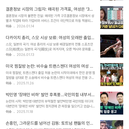
및 경제 외교의 복잡한 역학 관계를 보여주는 사례입니다. 청문회에서
하여 난동을 부렸고, 피해자가 돌아오자마자 폭행을 시작했습니다. 가
쿠팡을 비호하는 의원들의 배경에는 쿠팡의 로비 활동과 기부금 수혜
해자는 피해자의 공부 자료를 찢고..
결혼정보 시장의 그림자: 왜곡된 가격표, 여성은 '300
가 자리 잡고 있으며, 이는 정치적 이해관계가 얽혀 있음을 시사합니
만원', 남자는 '3만원'?
결혼정보 시장의 불편한 진실: 왜곡된 가격 구조결혼정보 시장에서 성
다. 이러한 상황은 한국 정부의 규제에 대한 미국의 시각을 보여주는
별과 직업에 따라 가입비와 서비스 조건이 극단적으로 차등 적용되는
동시에, 쿠팡의 미국 내 영향력 확대를 드러냅니다. 쿠팡은 로비 자금
관행이 만연해 충격을 주고 있습니다. 남성 전문직에게는 저렴한 가격
이슈
2026.01.14
투입과 트럼프 측근 영입을 통해 미국 정계에 영향력을 행사해 왔으며,
으로 가입을 유도하고, 여성 고객에게는 고가의 프로그램 가입을 권유
이는 한국 시장에서의 입지를 더욱 공고히 하려는 전략으로 풀이됩니
하는 구조가 고착화되어 있다는 지적이 끊이지 않고 있습니다. 남성 전
다. 미 의회 청문회 분석: 주요..
다카이치 총리, 스모 시상 보류: 여성의 모래판 출입
문직, '미끼 요금'으로 가입 유도최근 한 대형 결혼 정보 회사로부터 가
제한 논란, 전통 vs. 차별
스모, 일본의 국기: 여성 총리의 시상 보류 배경일본의 전통 스포츠인
입 권유 전화를 받은 20대 일반의 이 모 씨의 사례는 이러한 현실을
스모(相撲)는 일본의 국기(國技)로 여겨지며, 오랜 역사와 문화를 지
잘 보여줍니다. 그는 가입 상담을 신청한 적이 없었음에도 불구하고,
니고 있습니다. 다카이치 사나에 총리가 스모 표창식에 참석하여 우승
이슈
2026.01.13
업체의 적극적인 권유를 받았습니다. 주변 동료와 선후배 의사들 역시
자에게 시상하는 것을 보류할 방침이라는 소식이 전해졌습니다. 이는
비슷한 전화를 받은 경우가 많다고 합니다. 전문직 남성을 유치하기 위
전통적인 '금녀 구역'인 스모 모래판에 여성이 올라서는 것에 대한 논
한 결혼 정보 업체의 전략이 ..
미국 찜질방 논란: 비수술 트랜스젠더 여성의 여성 전
란과 관련이 있습니다. 다카이치 총리는 스모의 전통문화를 존중해야
용 구역 출입 허용, 무엇이 문제인가?
미국 찜질방, 트랜스젠더 출입 허용 논란의 시작미국에서 한인 운영 찜
한다는 판단에 따라 이와 같은 결정을 내린 것으로 보입니다. 이번 결
질방을 상대로 한 소송에서 비수술 트랜스젠더 여성의 여성 전용 구역
정은 여성의 모래판 출입 제한에 대한 다양한 논의를 불러일으키며, 전
입장을 허용하라는 판결이 내려지면서 논란이 일고 있습니다. 이는 단
이슈
2025.11.26
통과 현대적 가치관 사이의 갈등을 보여주는 사례로 해석될 수 있습니
순히 찜질방의 정책 변화를 넘어, 성 정체성과 관련된 사회적 인식과
다. 하쓰바쇼와 나쓰바쇼: 스모 대회의 역사와 중요성메이저 스모 대회
갈등을 드러내는 사건으로 해석됩니다. 이번 사건은 2022년, 트랜스
인 '오즈모'(大相撲)는 1월부터..
박민영 '장애인 비하' 발언 후폭풍…국민의힘 내부서도
젠더 여성 알렉산드라 고버트가 찜질방 측의 남성용 손목 밴드 제공에
'참을 수 없다' 격앙
논란의 시작: 박민영 대변인의 부적절한 발언박민영 국민의힘 미디어
반발하며 소송을 제기하면서 시작되었습니다. 그녀는 신분증상 여성
대변인의 '장애인 비하' 발언이 정치권에 큰 파장을 일으키고 있습니
으로 등록되어 있었지만, 수술을 받지 않은 상태였습니다. 찜질방 측은
다. 박 대변인은 유튜브 채널 《감동란TV》에 출연하여 같은 당 소속의
이슈
2025.11.18
고버트에게 남성 생식기 여부를 묻고, 남성용 시설 이용을 권유했지만,
시각장애인 김예지 의원을 향해 비판적인 발언을 쏟아냈습니다. 이 발
고버트는 여성 시설 이용을 고집하며 소송을 제기했습니다. 소송의 배
언들은 장애인 할당 문제, 김 의원의 주체성, 그리고 '피해 의식'에 대
경: 성 정체성과 시설 이용에 대..
손흥민, 그라운드를 넘어선 감동: 토트넘 팬들의 인종
한 언급을 포함하며, 심각한 수준의 욕설과 저급한 표현이 오가는 방송
차별 폭로와 아시아 팬들의 끈끈한 연대