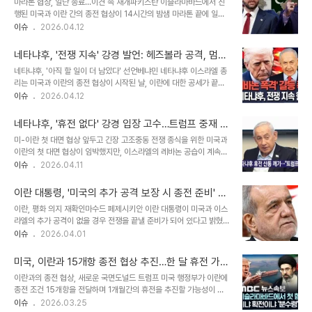
마라톤 협상, 일단 종료…이견 속 재개파키스탄 이슬라마바드에서 진
능성을 시사하는 발언으로 해석됩니다. 협상 타결에 대한 낙관론하지
행된 미국과 이란 간의 종전 협상이 14시간의 밤샘 마라톤 끝에 일단
만 트럼프 대통령은 협상 타결에 대한 자신감도 내비쳤습니다. 그는
락되었습니다. 이란 정부는 엑스를 통해 "양측 실무팀이 현재 전문적
이슈
2026.04.12
"20분 전 꽤 좋은 소식이 있었다"며 이란과의 상황이 긍정적으로 진
인 문서를 교환 중"이라며, 일부 이견이 남아있지만 협상은 계속될 것
행되고 있음을 암시했습니다. 구체적인 내용은 밝히지 않았지만, "곧
이라고 밝혔습니다. 양측은 호르무즈 해협 개방 문제와 레바논 휴전 문
듣게 될 것"이라며 기대감을 ..
네타냐후, '전쟁 지속' 강경 발언: 헤즈볼라 공격, 멈추
제 등에서 팽팽한 입장 차이를 보이고 있는 것으로 전해졌습니다. 이란
지 않는다!
네타냐후, '아직 할 일이 더 남았다' 선언베냐민 네타냐후 이스라엘 총
국영 매체는 양측이 현지시각 12일 협상을 속개할 예정이라고 보도했
리는 미국과 이란의 종전 협상이 시작된 날, 이란에 대한 공세가 끝나
습니다. 긴장 고조 속 협상 진행…군사적 움직임도 감지미국과 이란은
지 않았음을 분명히 했습니다. 그는 영상 성명을 통해 "그들이 우리의
이슈
2026.04.12
지난 8일 2주간 휴전에 합의한 후 파키스탄이 동석한 가운데 3자 대
목을 조이려고 했지만, 우리가 그들의 목을 조이고 있다"고 말하며, 이
면 협상을 시작했습니다. 미국은 JD밴스 부통령을 대표로 하는 협상
란 정권이 휴전을 간청하고 있다고 주장했습니다. 이스라엘군은 협상
단을, 이란은 모하마드 바게르 갈리..
네타냐후, '휴전 없다' 강경 입장 고수…트럼프 중재 난
중에도 친이란 무장정파 헤즈볼라를 겨냥한 레바논 공습을 이어갔습
항 예고
미-이란 첫 대면 협상 앞두고 긴장 고조중동 전쟁 종식을 위한 미국과
니다. 레바논 공습 지속, 인명 피해 속출이스라엘군은 지난 24시간 동
이란의 첫 대면 협상이 임박했지만, 이스라엘의 레바논 공습이 계속되
안 레바논 내 헤즈볼라 관련 목표물 200여 곳을 타격했다고 밝혔습니
면서 협상 전망이 불투명해지고 있습니다. 트럼프 대통령은 이스라엘
이슈
2026.04.11
다. 이로 인해 레바논 남부에서는 최소 15명의 사망자가 발생했으며,
에 자제를 촉구했지만, 네타냐후 총리는 '국민 안전'을 이유로 공격을
보건부에 따르면 지난 24시간 동안 이스라엘 공격으로 97명이 숨지
멈추지 않겠다는 강경한 입장을 고수하고 있습니다. 트럼프, 네타냐후
고 133명이 다쳤습니다. ..
이란 대통령, '미국의 추가 공격 보장 시 종전 준비' 선
에 '자제' 압박…돌연 입장 번복트럼프 대통령은 이스라엘의 레바논 공
언…중동 평화의 희망 엿보이나?
이란, 평화 의지 재확인마수드 페제시키안 이란 대통령이 미국과 이스
격이 휴전 합의와 종전 협상을 흔들자, 네타냐후 총리와의 통화를 통해
라엘의 추가 공격이 없을 경우 전쟁을 끝낼 준비가 되어 있다고 밝혔습
레바논 공격 자제를 요구했습니다. 이는 이란과의 협상 동력을 확보하
니다. 이란 국영방송 프레스TV에 따르면, 페제시키안 대통령은 유럽
이슈
2026.04.01
려는 움직임으로 해석되었으나, 네타냐후 총리는 '헤즈볼라 무장 해
연합 정상회의 상임의장과의 통화에서 '이란은 전쟁을 원하지 않는
제'를 목표로 공격을 계속하겠다는 뜻을 분명히 했습니다. 네타냐후,
다'는 입장을 분명히 했습니다. 이는 중동 지역의 긴장 완화에 대한 이
'휴전은 없다'…국민 안전 우..
미국, 이란과 15개항 종전 협상 추진…한 달 휴전 가능
란의 의지를 보여주는 중요한 발언입니다. 미국과의 협상, 그리고 '불
성 시사
이란과의 종전 협상, 새로운 국면도널드 트럼프 미국 행정부가 이란에
법 공격'페제시키안 대통령은 미국과의 협상 과정에서 '불법적인 공
종전 조건 15개항을 전달하며 1개월간의 휴전을 추진할 가능성이 제
격'을 받았다고 주장하며, 이는 미국이 외교를 거부하고 있음을 보여주
기되었습니다. 이는 중동 지역의 긴장 완화에 대한 기대를 높이고 있습
이슈
2026.03.25
는 증거라고 지적했습니다. 그는 미국과 이스라엘의 군사 공격이 전례