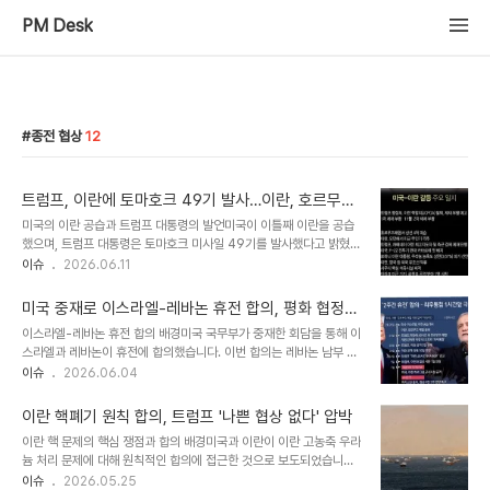
PM Desk
종전 협상
12
트럼프, 이란에 토마호크 49기 발사…이란, 호르무즈
해협 봉쇄로 맞대응
미국의 이란 공습과 트럼프 대통령의 발언미국이 이틀째 이란을 공습
했으며, 트럼프 대통령은 토마호크 미사일 49기를 발사했다고 밝혔습
니다. 일부 목표물은 테헤란에서 가까운 곳에 위치한 것으로 파악되었
이슈
2026.06.11
습니다. 트럼프 대통령은 이란 당국자가 공습 중단을 요청했다고 주장
했으나, 이란 측은 이를 즉각 부인했습니다. 이란의 대응 및 중동 정세
미국 중재로 이스라엘-레바논 휴전 합의, 평화 협정
의 긴장 고조이란은 미국의 공습에 대해 호르무즈 해협 봉쇄로 맞섰으
진전 기대
이스라엘-레바논 휴전 합의 배경미국 국무부가 중재한 회담을 통해 이
며, 해협을 통과하려는 선박은 표적이 될 것이라고 경고했습니다. 또
스라엘과 레바논이 휴전에 합의했습니다. 이번 합의는 레바논 남부 지
한, 바레인에 있는 미 해군 5함대를 드론으로 공격하며 가혹한 대응을
역에서 헤즈볼라의 공격 중단과 철수를 전제로 합니다. 이는 포괄적인
이슈
2026.06.04
예고했습니다. 이로 인해 중동 사태는 종전과 확전의 중대한 분수령을
평화 및 안보 협정으로 나아가는 중요한 발걸음이 될 것입니다. 휴전
맞이하게 되었습니다. 미국의 군사 작전 의도와 이란의 입장미국은 이
합의의 주요 조건 및 의미휴전의 핵심 조건은 레바논 남부 리타니강 이
번 공습을 자위권 차원으로 주장하..
이란 핵폐기 원칙 합의, 트럼프 '나쁜 협상 없다' 압박
남 지역에서의 헤즈볼라의 모든 공격 행위 중단과 대원 철수입니다. 양
이란 핵 문제의 핵심 쟁점과 합의 배경미국과 이란이 이란 고농축 우라
국은 이스라엘과 레바논 간의 미래 관계가 두 주권 정부에 의해 결정되
늄 처리 문제에 대해 원칙적인 합의에 접근한 것으로 보도되었습니다.
어야 함을 재확인했습니다. 또한, 어떤 국가나 비국가 행위자도 레바논
이는 종전 협상의 주요 걸림돌이었던 사안에 대한 진전을 의미합니다.
이슈
2026.05.25
의 미래를 볼모로 잡으려는 시도를 거부한다는 점을 명확히 했습니다.