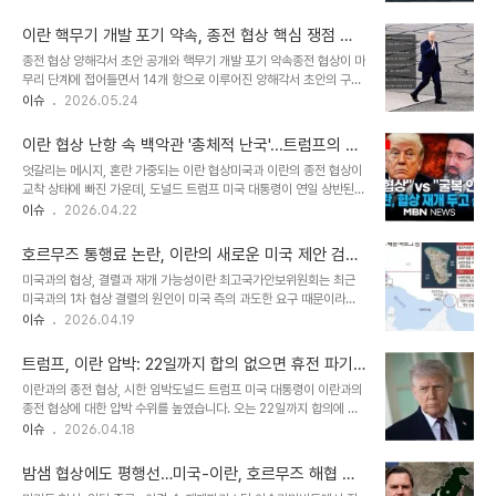
최종 합의에는 양국 최고 지도자의 승인 절차가 필요할 것으로 예상됩
이란의 역할과 향후 전망이번 합의는 헤즈볼라를 지원하는 이란을 겨
니다. 트럼프 대통령의 협상 전략 및 입장트럼프 대통령은 협상에 서두
냥한 메시지를 포함하고 있습니..
이란 핵무기 개발 포기 약속, 종전 협상 핵심 쟁점 부
르지 말 것을 지시하며, '나쁜 협상은 하지 않을 것'이라고 강조했습니
상
종전 협상 양해각서 초안 공개와 핵무기 개발 포기 약속종전 협상이 마
다. 이는 과거 오바마 행정부의 이란 핵 합의와는 차별화된 접근 방식
무리 단계에 접어들면서 14개 항으로 이루어진 양해각서 초안의 구체
을 취하겠다는 의지를 보여줍니다. 협상 결렬 시 군사적 압박 가능성도
적인 내용이 공개되고 있습니다. 미국 언론 보도에 따르면, 이란이 핵
이슈
2026.05.24
시사했습니다. 향후 협상 전망 및 국제 사회 반응호르무즈 해협 개방과
무기 개발을 절대 추구하지 않겠다는 약속이 합의 초안에 포함된 것으
고농축 우라늄 처리 방식 등 세부 사항에 대한 추가 협상이 필요할 것
로 알려졌습니다. 또한, 우라늄 농축 프로그램 중단과 비축량 폐기에
으로 보입니다. 국..
이란 협상 난항 속 백악관 '총체적 난국'...트럼프의 변
대한 협상 참여 약속도 포함된 것으로 전해졌습니다. 이란의 입장과 핵
덕, '예스맨' 군단이 걸림돌?
엇갈리는 메시지, 혼란 가중되는 이란 협상미국과 이란의 종전 협상이
문제 논의의 복잡성이란 측은 아직 핵무기 개발 포기 약속에 대한 공식
교착 상태에 빠진 가운데, 도널드 트럼프 미국 대통령이 연일 상반된
적인 입장을 밝히지 않았습니다. 이란 외교부 대변인은 핵 문제 세부
메시지를 내놓으며 혼란을 가중시키고 있습니다. 행정부 내 의사결정
이슈
2026.04.22
사항에 대해서는 현재 논의하고 있지 않으며, 전쟁 종식을 우선 목표로
절차가 사실상 중단되고 소수의 대통령 측근 중심으로 논의가 진행되
양해각서 체결에 집중하고 있다고 밝혔습니다. 이는 최대 쟁점인 핵 문
면서 백악관 내부에서도 우려의 목소리가 커지고 있습니다. 한 관계자
제를 추후 별도로 논의하겠다..
호르무즈 통행료 논란, 이란의 새로운 미국 제안 검토
는 '행정부 내 누구도 무슨 일이 벌어지고 있는지, 계획이 무엇인지조
와 숨겨진 의도
미국과의 협상, 결렬과 재개 가능성이란 최고국가안보위원회는 최근
차 모르는 것 같다'며 '모든 것이 완전히 엉망진창'이라고 토로했습니
미국과의 1차 협상 결렬의 원인이 미국 측의 과도한 요구 때문이라고
다. 트럼프 대통령, SNS로 '정제되지 않은' 메시지 연발특히 트럼프
주장했습니다. 이란은 미국이 이러한 요구를 철회하고 현실적인 제안
이슈
2026.04.19
대통령이 소셜미디어를 통해 협상 관련 메시지를 쏟아내면서 최측근
을 할 경우 협상을 재개할 의사가 있음을 밝혔습니다. 파키스탄 군사령
참모들조차 이를 따라가지 못하는 상황입니다. 최근 트럼프 대통령은
관이 중재자로 나서 미국의 새로운 제안을 전달했으며, 이란은 현재 이
더욱 예민해진 상태로 수면 시간까지 ..
트럼프, 이란 압박: 22일까지 합의 없으면 휴전 파기
를 신중하게 검토 중이라고 발표했습니다. 이 제안에 대한 이란의 공식
가능성 시사
이란과의 종전 협상, 시한 임박도널드 트럼프 미국 대통령이 이란과의
적인 답변은 아직 나오지 않았습니다. 파키스탄의 중재 역할과 이란의
종전 협상에 대한 압박 수위를 높였습니다. 오는 22일까지 합의에 이
입장파키스탄의 아심 무니르 군 총사령관은 1차 협상 결렬 직후 이란
르지 못할 경우, 현재 진행 중인 휴전을 연장하지 않을 수 있다고 경고
이슈
2026.04.18
을 방문하여 미국 측의 새로운 메시지와 2차 협상 계획을 전달했습니
했습니다. 트럼프 대통령은 에어포스원 기내에서 기자들과 만나 "아마
다. 파키스탄 외무장관은 양국 간 합의를 위해 최선을 다하고 있으며,
도 휴전을 연장하지 않겠지만, (이란 해상에 대한) 봉쇄는 계속 유지할
몇 가지 남은 쟁점 해결을 통해 긍정..
밤샘 협상에도 평행선…미국-이란, 호르무즈 해협 긴
것"이라고 밝혔습니다. 이는 봉쇄가 지속될 경우 군사적 충돌 재개 가
장 속 속개 예정