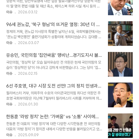
양문석 의원, 당선무효형에 대한 입장 발표더불어민주당 양문석 의원
위한 제도로, 2021년부터 도입되었습니다. 이재명 대통령 관련 '마타
이 딸 명의 편법 대출 및 재산 축소, 페이스북 허위 사실 게시 등의 혐
도어' 주장전 씨는 자신의 유튜브 채널을 통해 국가안전기획부(안기
의로 기소된 가운데, 당선무효형에 대한 자신의 입장을 밝혔다. 그는
이슈
2026.03.12
부) 공작관 출신이라고 주장하는 인물의 발언을 방송했습니다. 해당
기본권이 간과된 부분이 있다면 재판소원을 신청할 것이라고 전했다.
발언은 이재명 대통령이 중국으로 피신을 준비 중이며, 싱가포르에서
이는 법원의 판단에 대한 재고를 요청하는 움직임으로 해석된다. 편법
160조 원과 군사 기밀을 중국에 넘겼..
96세 권노갑, '쑥구 형님'의 뜨거운 열정: 30년 더 살
대출 및 재산 축소 혐의의 전말양 의원은 딸 명의의 편법 대출과 재산
자신 있다!
정계의 거목, 권노갑 이사장의 특별한 날지난 6일, 국회박물관에서는
축소 혐의로 기소되었다. 이러한 혐의는 정치인의 도덕성과 청렴성에
'권노갑 백인평전' 출판기념회가 성황리에 개최되었습니다. 김대중 전
대한 국민적 신뢰와 직결되는 문제로, 엄격한 법적 판단이 요구된다.
대통령의 '영원한 비서실장'으로 불리는 권노갑 김대중재단 이사장
이슈
2026.03.07
특히, 편법 대출은 자본 시장의 공정성을 해칠 수 있다는 점에서 심각
(96세)의 정치 인생을 담은 이 책에는 문재인 전 대통령, 김부겸 전 총
하게 다뤄지고 있다. 페이스북 허위 사실 게시 논란또한, 양 의원은 페
리 등 117명의 정치 동지 및 경쟁자들이 공동 저자로 참여했습니다.
이스북에 허위 사실을 ..
유승민, 국민의힘 '집안싸움' 맹비난…경기도지사 불출
출판기념회에는 200여 명의 정계 인사들이 참석하여 그의 삶을 조명
마 선언으로 정치적 소명 밝혀
국민의힘, '정상적 당' 모습 잃어유승민 전 의원은 현재 국민의힘의 모
했습니다. 96세, 여전히 빛나는 권노갑 이사장의 에너지무대에 오른
습이 '정상적인 당'이 아니라고 강하게 비판했습니다. 그는 당이 '집안
권노갑 이사장은 '김대중이 없으면 권노갑은 없었다'는 말과 함께 '20
싸움'에 몰두하며 보수가 분열된 상태로 선거를 치르면 패배할 수밖에
이슈
2026.02.15
년, 30년은 더 살 자신 있다'며 호쾌하게 주먹을 휘둘렀습니다. 60년
없다고 경고했습니다. 특히 당 윤리위원회가 친한동훈계 인사를 제명
넘게 정계에 몸담으며 민주당 상임고문을 맡고 있는 그는 '천만인이 보
한 것에 대해 '결코 제명할 일이 아니다'라며, 윤리위 등이 정적 제거
는 독서, 평화 글짓..
6선 주호영, 대구 시장 도전 선언! 그의 정치 인생과
수단으로 변질된 것은 건전한 정치가 실종된 증거라고 지적했습니다.
미래는?
필리버스터 거부, 의회주의 수호의 아이콘국민의힘 최다선 의원인 주
이재명 대통령이 제안한 여야 대표 회동에 장동혁 대표가 불참한 것에
호영 국회부의장은 지난해 7월부터 필리버스터 사회를 거부하며 의회
대해서도 '답답하게 봤다', '당연히 야당 대표는 갔어야 했다'고 비판했
주의 수호에 대한 확고한 신념을 보여왔습니다. 이는 거대 야당의 일방
이슈
2026.01.30
습니다. 정치적 소명, '보수 정당 재건'유 전 의원은 6·3 지방선거에서
적인 국회 운영에 대한 최소한의 저항이자, 의회주의 원칙을 지키려는
경기도지사 후보로 출마할 의사가 전혀 없다고 재차 밝혔습니다. 그는
그의 소신을 드러내는 행동이었습니다. 이러한 그의 행보는 국회법 개
자신의 남은 정..
한동훈 '라방 정치' 논란: '가벼움' vs '소통' 사이에서
정이라는 결과로 이어지기도 했습니다. 정치 엘리트 코스, 풍부한 경험
갈등하는 정치
한동훈 전 대표의 '라방 정치'에 대한 다양한 시각한동훈 전 국민의힘
과 원칙주호영 부의장은 6선 의원으로서 국회부의장, 원내대표, 연금
대표의 '라방 정치'가 정치권 내에서 다양한 반응을 불러일으키고 있습
개혁특별위원회 위원장 등 대한민국 국회의 주요 직책을 두루 거치며
니다. 긍정적인 측면에서는 젊은 세대와의 소통을 위한 시도로 평가받
이슈
2025.09.09
풍부한 정치적 경험을 쌓았습니다. 특히 2015년 공무원연금개혁특위