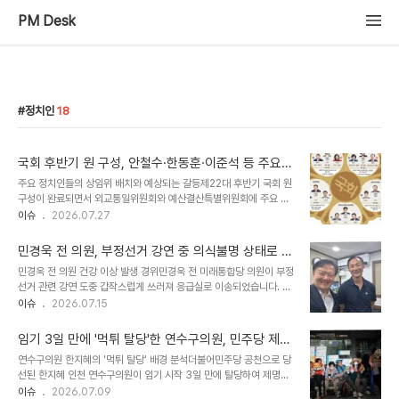
PM Desk
정치인
18
국회 후반기 원 구성, 안철수·한동훈·이준석 등 주요
정치인들의 존재감 대결 예고
주요 정치인들의 상임위 배치와 예상되는 갈등제22대 후반기 국회 원
구성이 완료되면서 외교통일위원회와 예산결산특별위원회에 주요 정
치인들이 배치되었습니다. 특히 안철수, 한동훈, 이준석 의원 등이 같
이슈
2026.07.27
은 상임위에 배정되면서 존재감 대결이 예상됩니다. 이로 인해 해당 상
임위들이 새로운 주목을 받고 있습니다. 외통위, 안철수·한동훈 의원의
민경욱 전 의원, 부정선거 강연 중 의식불명 상태로 응
신경전과 권영세 의원의 입장외교통일위원회에 배정된 안철수 의원과
급실 이송
민경욱 전 의원 건강 이상 발생 경위민경욱 전 미래통합당 의원이 부정
한동훈 의원은 과거 증언과 관련된 신경전을 벌인 바 있습니다. 안 의
선거 관련 강연 도중 갑작스럽게 쓰러져 응급실로 이송되었습니다. 김
원이 한 의원의 과거 행적에 대해 언급하자 한 의원은 이를 반박하며
상현 국대떡볶이 대표의 페이스북 게시글에 따르면, 민 전 의원은 강연
이슈
2026.07.15
공방을 이어갔습니다. 또한 권영세 의원 역시 한 의원의 복당에 부정적
중 의식을 잃고 쓰러져 서울 소재 병원 응급실로 옮겨졌습니다. 현재
인 입장을 보이며 설전을 벌였습니다. 예결위, 한동훈·이준석 대표의
의식불명 상태이나 호흡은 돌아온 것으로 확인되었습니다. 현재 상태
신경전과 향후 전망예산결산특별위..
임기 3일 만에 '먹튀 탈당'한 연수구의원, 민주당 제명
및 의료진의 진단민경욱 전 의원은 뇌 병변이 의심되어 정밀 검사를 위
절차 개시
연수구의원 한지혜의 '먹튀 탈당' 배경 분석더불어민주당 공천으로 당
해 CT 촬영 등 추가적인 검사를 준비하고 있습니다. 가족들에게 해당
선된 한지혜 인천 연수구의원이 임기 시작 3일 만에 탈당하여 제명될
소식이 전달되었으며, 병원으로 이동 중인 것으로 파악되었습니다. 의
위기에 처했습니다. 민주당 인천시당 윤리심판원은 한 의원의 탈당 행
이슈
2026.07.09
료진은 환자의 상태를 면밀히 관찰하며 필요한 조치를 취하고 있습니