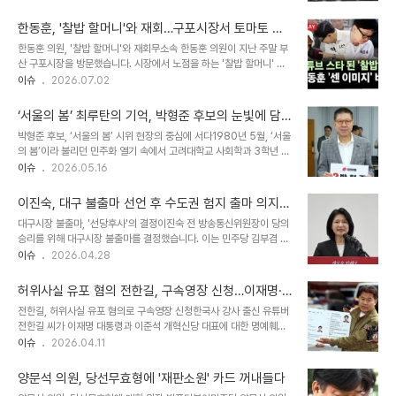
위가 제명 사유에 해당함을 확인하고 징계사유확인결정문 채택을 의
다. 정계 인사들의 반응 및 기도 요청황교안 자유와혁신 대표는 자신의
결했습니다. 이는 당원과 유권자의 신뢰를 심각하게 훼손한 중대한 해
엑스(X) 계정을 통해 민..
한동훈, '찰밥 할머니'와 재회…구포시장서 토마토 먹
당 행위로 판단됩니다. 탈당으로 인한 연수구의회 의장단 선거 결과 변
방 공개
한동훈 의원, '찰밥 할머니'와 재회무소속 한동훈 의원이 지난 주말 부
화한 의원의 탈당으로 연수구의회 의석 분포가 국민의힘 7석, 민주당
산 구포시장을 방문했습니다. 시장에서 노점을 하는 '찰밥 할머니' 김
6석, 무소속 1석으로 재편되었습니다. 이로 인해 최근 실시된 연수구
보갑 할머니와 반갑게 재회하는 모습이 공개되었습니다. 한 의원은 할
이슈
2026.07.02
의회 의장 선거에서는 국민의힘 소속 의원이 의장과 부의장으로 각각
머니의 좌판에 앉아 토마토를 먹으며 담소를 나누었습니다. 과거 인연
선출되었습니다. 향후 상임위원장 선출 결과에도 영향을 미칠 것으로
과 특별한 의미김 할머니는 지난 선거운동 당시 한 의원에게 토마토와
예상됩니다. 민주당의 공식 입장 및 ..
‘서울의 봄’ 최루탄의 기억, 박형준 후보의 눈빛에 담
찰밥을 건네며 화제가 되었던 인물입니다. 당시 한 의원은 좌판 옆에
긴 민주주의 가치
박형준 후보, ‘서울의 봄’ 시위 현장의 중심에 서다1980년 5월, ‘서울
주저앉아 찰밥을 먹었고, 이 장면을 SNS 배경 사진으로 사용할 만큼
의 봄’이라 불리던 민주화 열기 속에서 고려대학교 사회학과 3학년 박
각별한 의미를 부여했습니다. 이후 한 의원은 김 할머니를 선거사무소
형준 후보는 시위대의 선두에 섰습니다. 당시 전두환 신군부 세력의 계
이슈
2026.05.16
개소식에도 초청하는 등 인연을 이어갔습니다. 재회 현장과 소통 모습
엄령에 맞서 민주화를 요구하는 시위가 절정에 달했습니다. 그는 시위
이번 구포시장 방문에서 한 의원은 김 할머니가 손수 깎아준 토마토와
중 경찰이 발사한 최루탄에 오른쪽 눈을 직격당하는 부상을 입었으나,
참외를 맛보며 이야기를 ..
이진숙, 대구 불출마 선언 후 수도권 험지 출마 의지
민주주의 가치를 새롭게 보게 되는 계기가 되었다고 회고했습니다. 이
밝혀
대구시장 불출마, '선당후사'의 결정이진숙 전 방송통신위원장이 당의
사건으로 병역 면제를 받았지만, 그는 이를 통해 얻은 또 다른 시각을
승리를 위해 대구시장 불출마를 결정했습니다. 이는 민주당 김부겸 후
강조했습니다. 부산 사투리 촌놈에서 거물급 정치인으로초등학교 시
보에게 유리한 상황을 초래할 수 있다는 우려와 표 분산으로 인한 본선
이슈
2026.04.28
절, 부산 사투리 때문에 놀림받던 ‘촌놈’ 박형준은 악착같이 표준어를
패배를 막기 위한 고육지책으로, 당에 피해를 주지 않겠다는 '선당후
익혀 서울 아이들 못지않게 말하게 되었습니다. 이러한 ‘열정의
사'의 정신을 보여줍니다. 이 전 위원장은 개인적인 출마 욕심을 내려
DNA’는 그가 YS와 MB..
허위사실 유포 혐의 전한길, 구속영장 신청…이재명·
놓고 당을 우선하는 결단을 내렸습니다. 수도권 험지 출마 가능성 시사
이준석 명예 훼손 파장
전한길, 허위사실 유포 혐의로 구속영장 신청한국사 강사 출신 유튜버
이진숙 전 위원장은 당 지도부와의 만남에서 수도권 험지 출마 제안에
전한길 씨가 이재명 대통령과 이준석 개혁신당 대표에 대한 명예훼손
긍정적인 입장을 보였습니다. 진행자가 경기 하남갑, 안산갑 등 열세
혐의로 경찰의 구속영장 신청 대상이 되었습니다. 서울경찰청 형사기
이슈
2026.04.11
지역 출마 의사를 묻자, "민주당 정권의 확장을 막기 위해 제가 할 수
동대는 정보통신망법상 허위사실 적시 명예훼손 등의 혐의로 전 씨에
있는 역할이라면 어떤 것이든 마다하지 않겠다"며 중앙 정치 무대에서
대한 구속영장을 신청했으며, 검찰은 영장 청구 여부를 결정하기 전 피
민주당을 견제하는 '공격수..
양문석 의원, 당선무효형에 '재판소원' 카드 꺼내들다
의자 조사를 진행할 예정입니다. 이는 사법 통제 및 인권 보호 강화를