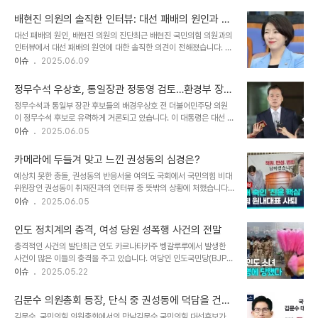
고 있지만, 일각에서는 가벼운 이미지로 비춰질 수 있다는 우려도 제기
위원장으로서 이해당사자, 전문가, 여야, 정부가 참여하는 대타협을 이
되고 있습니다. 특히 친한(친한동훈)계 의원들 사이에서도 엇갈린 반
끌어낸 경험은 그의 정치적 자산으로 평가..
배현진 의원의 솔직한 인터뷰: 대선 패배의 원인과 새
응이 나오면서, 한 전 대표의 향후 정치 행보에 대한 다양한 해석이 나
로운 길
대선 패배의 원인, 배현진 의원의 진단최근 배현진 국민의힘 의원과의
오고 있습니다. 이러한 논쟁은 정치인의 소통 방식과 이미지 관리의 중
인터뷰에서 대선 패배의 원인에 대한 솔직한 의견이 전해졌습니다. 배
요성을 다시 한번 강조하며, 시대 변화에 발맞춘 정치적 전략의 필요성
의원은 "저희에게 기회가 아예 없었다고는 생각하지 않습니다. 그러나
이슈
2025.06.09
을 보여줍니다. 친한계 박정하 의원의 '쓴소리'와 그 배경친한계 박정
비상계엄으로 인해 촉발된 구도를 넘기 위해서는 윤석열 전 대통령 내
하 국민의힘 의원은 한동훈 전 대표의 '라방 정치'에 대해 우려를 표명
외 및 전광훈 목사와의 절연이 필요했습니다"라고 밝혔습니다. 이는
했습니다. 박 의원은 MB..
정무수석 우상호, 통일장관 정동영 검토…환경부 장관
그가 대선 과정에서 당의 여러 문제를 인식하고 있다는 것을 보여줍니
후보 김성환
정무수석과 통일부 장관 후보들의 배경우상호 전 더불어민주당 의원
다. 특히 지난 선거에서의 실패는 이러한 '숙제'를 해결하지 못한 책임
이 정무수석 후보로 유력하게 거론되고 있습니다. 이 대통령은 대선 전
이 크다고 강조했습니다. 이처럼 배 의원은 과거를 돌아보고 현재의 문
부터 우 전 의원을 주요 인사로 검토해온 것으로 알려져 있습니다. 그
이슈
2025.06.05
제를 직시하는 태도가 필요하다고 주장하고 있습니다. 혁신의 필요성
는 박근혜 대통령 탄핵 당시 민주당 원내대표로서 중요한 역할을 수행
을 강조하는 배현진 의원배현진 의원은 김용태 비대위원장이 국민의
했으며, 보수 정당과의 소통에서도 능력을 발휘해 왔습니다. 이러한 경
힘의 쇄신과 혁신을 위해 노력해야 한다고..
카메라에 두들겨 맞고 느낀 권성동의 심경은?
험은 그가 정무수석으로서의 적임자인 이유입니다. 통일부 장관으로
예상치 못한 충돌, 권성동의 반응서울 여의도 국회에서 국민의힘 비대
는 정동영 의원이 검토되고 있으며, 그는 과거 통일부 장관과 NSC 상
위원장인 권성동이 취재진과의 인터뷰 중 뜻밖의 상황에 처했습니다.
임위원장을 역임한 바 있습니다. 이처럼 두 인물 모두 정치적 경륜이
인터뷰 도중, 권성동 원내대표는 '억!'하고 소리치며 카메라와 부딪혔
이슈
2025.06.05
풍부하여 현재의 복잡한 정세에서 중요한 역할을 할 수 있을 것으로 기
습니다. 이 사건은 그의 발언과 함께 화제가 되며 언론에 보도되었습니
대됩니다. 환경부 장관 후보 및 그 중요성환경부 장관 후보로는 김성환
다. 권성동은 사건 직후 '카메라에 두들겨 맞았다!'라고 유머러스하게
의원이 거론되고 있습니다. 그는 이 ..
인도 정치계의 충격, 여성 당원 성폭행 사건의 전말
반응했지만, 그 이면에는 대선 패배에 대한 책임론과 같은 중대한 논의
충격적인 사건의 발단최근 인도 카르나타카주 벵갈루루에서 발생한
가 진행되고 있었습니다. 이처럼 정치적 긴장감 속에서의 작은 사건이
사건이 많은 이들의 충격을 주고 있습니다. 여당인 인도국민당(BJP)
어떻게 큰 이슈로 번질 수 있는지를 보여주는 사례입니다. 권성동의 발
소속 의원인 무니라트나가 여성 당원에 대해 집단 성폭행을 가하고, 심
이슈
2025.05.22
언과 정치적 맥락권성동 원내대표는 인터뷰에서 대선 패배 책임론에
지어 그녀의 얼굴에 소변을 보는 등의 끔찍한 범행을 저질렀다는 주장
대한 질문을 받으며, '나는 그런 얘기한 적이 없다'고 강하게 부인했습
이 제기되었습니다. 이 사건은 2023년 6월 11일에 발생했으며, 피해
니다. 이는 정치적 책임을 회피..
김문수 의원총회 등장, 단식 중 권성동에 덕담을 건넨
자는 무니라트나 의원의 사무실에서 협박을 당했다고 진술했습니다.
순간
김문수, 국민의힘 의원총회에서의 만남김문수 국민의힘 대선후보가