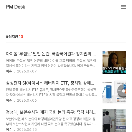
PM Desk
정치권
13
아이돌 '무섭노' 발언 논란, 국립국어원과 정치권의 입
장 분석
아이돌 '무섭노' 발언 논란의 배경아이돌 그룹 멤버의 '무섭노' 발언이
일베식 표현이라는 지적과 함께 논란이 발생했습니다. 이에 국립국어
원에 관련 질의가 접수되어 입장을 밝혔습니다. 경상도 방언 사용에 대
이슈
2026.07.07
한 사회적 해석이 분분한 상황입니다. 국립국어원 및 전문가의 공식 입
장국립국어원은 종결어미 '-노'가 경상도 지역 방언으로 의문문에서
삼성전자·SK하이닉스 레버리지 ETF, 정치권 상폐론
사용된다는 점을 설명했습니다. 다만, 이에 대한 학계의 다양한 의견이
확산에 규제 논의 본격화
단일 종목 레버리지 ETF 규제론, 정치권으로 확산한국은행이 삼성전
존재하여 단정하기는 어렵다는 입장을 보였습니다. 개그맨 김시덕 역
자·SK하이닉스 레버리지 ETF의 시장 쏠림과 변동성 확대 가능성을
시 해당 표현이 의문형 종결어미가 맞다고 주장하며, 사투리에 대한 무
경고했습니다. 이에 정치권에서는 상장폐지까지 검토해야 한다는 주
이슈
2026.07.06
분별한 프레임 씌우기에 대한 우려를 표했습니다. 정치권 개입과 사회
장이 제기되었습니다. 이러한 규제 논의는 금융당국을 넘어 정치권으
적 논쟁으로의 확산이번 논란은 정치권의 개입으로 인해 단순 해프닝
로까지 확대되는 양상입니다. 시장 쏠림 및 변동성 확대 우려, 개인 투
을 넘어 사회적 논쟁으로 확산되..
정청래, 보완수사권 폐지 국회 논의 촉구: 즉각 처리
자자 손실 가중한국은행은 특정 종목으로 자금이 집중된 상황에서 레
주장
보완수사권 폐지 논의의 배경더불어민주당 전 대표 정청래 의원이 정
버리지 ETF의 자금 유출입이 한 방향으로 쏠릴 경우 시장 변동성이
부의 보완수사권 폐지안에 대한 국회 논의를 촉구했습니다. 정부가 별
확대될 수 있다고 분석했습니다. 반복되는 일일 리밸런싱과 현·선물 차
도의 안을 제출하지 않기로 결정함에 따라, 이 사안이 국회로 넘어왔음
이슈
2026.06.25
익거래는 가격 변동을 키우고, 주가 조정 시 개인 투자자의 손실을 확