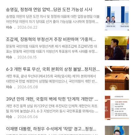
을 분명히 했습니다. 이제 국회는 이 문제에 대한 명확한 답을 제시해
대시킬 수 있습니다. 실제로 삼성전자와 SK하이닉스의 시가총액 비중
야 할 시점입니다. 정청래 의원의 입장과 제안정 의원은 정부의 결정에
은 크게 증가했습니다. 정치권, 상장..
송영길, 정청래 연임 압박…당권 도전 가능성 시사
대해 '시간 끌기 작전'일 가능성을 제기하며 우려를 표했습니다. 그는
송영길 의원의 당권 도전 의사 및 정청래 대표에 대한 입장송영길 더불
보완수사권 폐지를 '지금 당장, 제헌절 전에 끝내자'고 제안하며 신속
어민주당 의원이 차기 당대표 선거 출마 가능성을 시사하며 정청래 대
한 처리를 강조했습니다. 또한, 국회에서 불가역적으로 폐지할 것을 전
표에게 연임 포기를 촉구했습니다. 송 의원은 라디오 인터뷰에서 정 대
이슈
2026.06.22
제로 시행령 준비를 요청했습니다. 정치권의 반응과 향후 전망친명계
표의 결정을 지켜보고 있다고 밝혔습니다. 당의 화합과 통합을 통해 이
로 분류되는 이건태 민주당 의원은 정 의원의 발언에 대해 '충격'이라
재명 정부를 뒷받침하는 것이 중요하다고 강조했습니다. 과거 대선 패
며 이재명 정부를 의심하는 ..
조갑제, 장동혁의 부정선거 주장 비판하며 '가중처벌'
배 책임과 당대표직 사퇴 경험 언급송 의원은 지난 대선 패배 직후 당
촉구
장동혁 국민의힘 대표의 부정선거론 제기 배경조갑제 조갑제닷컴 대
대표직에서 물러난 자신의 경험을 거론하며 정 대표를 우회적으로 비
표는 장동혁 국민의힘 대표가 지방선거 투표용지 부족 사태를 부정선
판했습니다. 당시 이재명 후보가 당대표 사퇴를 만류했음에도 불구하
거로 몰아가는 것에 대해 강하게 비판했습니다. 장동혁 대표가 공당의
이슈
2026.06.15
고 대선 패배의 책임을 지고 즉시 사임했다고 설명했습니다. 이는 당대
역할을 포기하고 극우단체장 역할을 한다고 지적하며, 이러한 행태가
표직 수행에 있어 책임감의 중요성을 강조하는 발언으로 해석됩니다.
국민의힘을 '먹잇감'으로 만들고 있다고 주장했습니다. 또한, 공정한
신임 민정수석 인선 및 과거 수사 ..
6·3 개헌 투표 무산, 국회 본회의 상정 불발…정치권
선거를 부정선거로 선동하는 행위는 일체의 공직에서 몰아내야 한다
격랑 예고
개헌 투표, 끝내 무산되다제435회 국회(임시회) 제1차 본회의에서
고 강조했습니다. 조갑제의 비판과 제안조 대표는 장동혁 대표가 판사
대한민국 헌법 개정안이 상정될 예정이었으나, 국민의힘이 개헌 반대
출신임에도 불구하고 부정선거론을 주장하는 것은 가중처벌해야 한다
를 당론으로 정하며 본회의 불참을 선언했습니다. 이로 인해 6·3 개헌
이슈
2026.05.08
고 주장했습니다. 그는 국민의힘이 '국민의짐'을 거쳐 '국민의적'이 되
투표는 최종적으로 무산되었습니다. 우원식 국회의장은 개헌안을 상
고 싶다면 당명을 '부정선거당'으로 바꾸는 것이 옳다고 비꼬았습니다.
정하지 않겠다고 밝혔습니다. 이번 결정은 정치권에 상당한 파장을 일
또한, 장동혁 대표의 전국 재선거 주장은 이미..
39년 만의 개헌, 국힘의 벽에 막힌 '단계적 개헌안' 좌
으킬 것으로 보입니다. 국민의힘, 개헌 반대 당론 재확인국민의힘은 이
초 위기
개헌 추진 동력 상실 위기39년 만에 추진되던 단계적 개헌안이 좌초
번 개헌 논의에 대해 부정적인 입장을 분명히 했습니다. 당론으로 개헌
될 위기에 놓였습니다. 6·3 지방선거와 동시 국민투표를 위해서는 7
반대를 결정하고 본회의에 참석하지 않음으로써, 개헌 추진에 대한 강
일 국회 본회의 의결이 필수적이지만, 국민의힘이 당론으로 개헌안 부
이슈
2026.05.06
력한 반대 의사를 표명했습니다. 이는 향후 정국 운영에 있어 여야 간
결을 결정하며 협조를 거부하고 있기 때문입니다. 우원식 국회의장이
의 긴장감을 고조시킬 수 있는 요인으로 작용할 전망입니다. 정치권,
장동혁 국민의힘 대표를 만나 협조를 요청했으나, 지방선거 동시 투표
새로운 국면으로개헌 투표 무산..
이재명 대통령, 하정우 수석에게 '작업' 경고…정청래
반대 입장을 고수하며 사실상 빈손으로 돌아섰습니다. 이는 개헌안 통
대표의 재치 있는 답변은?