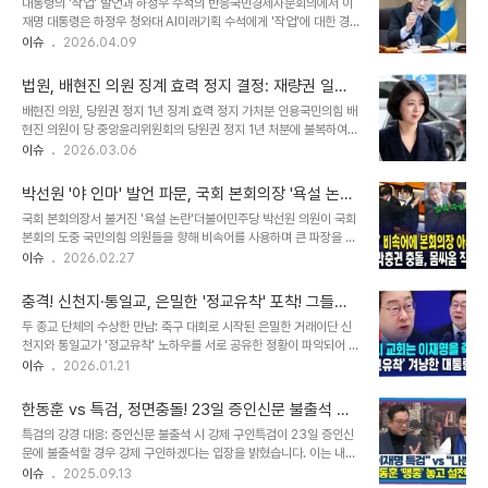
대통령의 '작업' 발언과 하정우 수석의 반응국민경제자문회의에서 이
과에 필요한 191석 확보가 어려워졌음을 시사합니다. 국민의힘의 불
재명 대통령은 하정우 청와대 AI미래기획 수석에게 '작업'에 대한 경
참 또는 반대 기조가 굳어지면서, 개헌 성사를 위한 정부여당의 호소에
고성 발언을 했습니다. 하 수석은 할 일에 집중하겠다는 의지를 보였습
이슈
2026.04.09
도 불구하고 난관이 예상됩니다. 국민의힘, '당론 불가' 입장 고수국민
니다. 이 발언은 하 수석의 국회의원 재보선 출마설과 맞물려 정치권의
의힘은 7일 본회의 표결에 불참하는 방안까지 검토하며 개헌안에 대
주목을 받고 있습니다. 정청래 대표, '작업' 발언에 재치로 응수이재명
한 반대 입장을 분명히 하고 있습니다...
법원, 배현진 의원 징계 효력 정지 결정: 재량권 일탈·
대통령의 발언 직후, 여수 서시장을 방문한 정청래 더불어민주당 대표
남용 지적
배현진 의원, 당원권 정지 1년 징계 효력 정지 가처분 인용국민의힘 배
는 대통령의 '작업' 발언에 대해 농담으로 받아치며 재치 있게 응수했
현진 의원이 당 중앙윤리위원회의 당원권 정지 1년 처분에 불복하여
습니다. 그는 당에서 요청하는 것은 그만큼 인재가 필요하다는 의미라
제기한 가처분 신청이 서울남부지방법원에서 받아들여졌습니다. 재판
이슈
2026.03.06
고 설명하며, 하 수석의 가치를 높이 평가했습니다. 정치권의 뜨거운
부는 국민의힘이 징계 사유에 대한 충분한 심의 없이 균형을 벗어난 징
감자, 하정우 수석의 거취하정우 수석의 국회의원 재보선 출마설이 계
계 양정을 하여 재량권을 일탈·남용한 중대한 하자가 있다고 판단했습
속해서 제기되는 가운데, ..
박선원 '야 인마' 발언 파문, 국회 본회의장 '욕설 논란'
니다. 이에 따라 본안 판결 시까지 징계 처분의 효력이 정지됩니다. 법
확산
국회 본회의장서 불거진 '욕설 논란'더불어민주당 박선원 의원이 국회
원, '재량권 일탈·남용' 지적…회복하기 어려운 손해 우려서울남부지법
본회의 도중 국민의힘 의원들을 향해 비속어를 사용하며 큰 파장을 일
민사합의51부는 배현진 의원의 가처분 신청을 인용하며, 국민의힘의
으켰습니다. 민주당 의원들이 국민의힘이 추천한 천영식 방미통위 상
이슈
2026.02.27
징계 처분이 단순히 당원 자격 정지에 그치지 않고 서울시당위원장으
임위원 후보자 추천안에 반대하며 퇴장하자, 이에 항의하는 국민의힘
로서의 권리 행사까지 중지시키는 중대한 결과를 초래한다고 설명했
의원들과 공방이 벌어졌습니다. 이 과정에서 박 의원이 '야 인마'라고
습니다. 또한, 이러한 징계가 회복하기 어..
충격! 신천지·통일교, 은밀한 '정교유착' 포착! 그들의
외치며 논란이 증폭되었습니다. 국민의힘, '사과' 요구하며 강하게 반
숨겨진 커넥션과 위험한 거래
두 종교 단체의 수상한 만남: 축구 대회로 시작된 은밀한 거래이단 신
발박선원 의원의 '야 인마' 발언에 대해 국민의힘 의원들은 즉각적으로
천지와 통일교가 '정교유착' 노하우를 서로 공유한 정황이 파악되어 충
반발하며 사과를 요구했습니다. 국회라는 공적인 자리에서 나온 비속
격을 주고 있습니다. 두 단체의 간부들은 축구 대회를 열며 교류를 이
이슈
2026.01.21
어에 대해 국민의힘 측은 '어따 대고 욕을 하느냐'며 강하게 항의했습
어갔다는 사실이 드러났습니다. 이러한 만남은 단순히 친목을 넘어, 그
니다. 하지만 박 의원은 사과 없이 본회의장을 떠나면서 논란은 더욱
들만의 은밀한 거래를 위한 시작이었을 가능성이 높습니다. 신천지, 통
가라앉지 않고 있습니다. 정치..
한동훈 vs 특검, 정면충돌! 23일 증인신문 불출석 강
일교를 부러워하다: 세계 평화와 해외 교류를 향한 갈망신천지 이만희
행? [토요와이드 분석]
특검의 강경 대응: 증인신문 불출석 시 강제 구인특검이 23일 증인신
교주는 통일교 한학자 총재를 부러워한 것으로 전해집니다. 인류 구원
문에 불출석할 경우 강제 구인하겠다는 입장을 밝혔습니다. 이는 내란
과 세계 평화를 모토로 해외 각국과 교류하는 통일교의 모습에 주목한
음모 사건 관련 증인 소환에 대한 강력한 의지를 드러낸 것으로 풀이됩
이슈
2025.09.13
것입니다. 신천지는 세계적인 영향력을 확대하기 위해 통일교의 성공