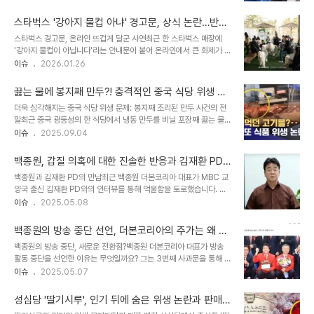
를 재판매하는 것이 아니냐는 위생 논란을 불러일으켰습니다. 이는 세
인 위협이 될 수 있다는 지적입니다. 이러한 위생 문제에 대해 지자체
계적인 스포츠 행사 현장에서 발생한 일로, 팬들의 신뢰와 안전에 대한
차원의 강력한 단속과 신고가 필..
스타벅스 '강아지 물컵 아냐' 경고문, 상식 논란…반려
우려를 증폭시켰습니다. 협회의 즉각적인 해명과 입장논란이 확산되
동물 동반 문화는?
스타벅스 경고문, 온라인 뜨겁게 달군 사연최근 한 스타벅스 매장에
자 경기장을 관리하는 델리 크리켓 협회(DDCA)는 즉각 해명에 나섰
'강아지 물컵이 아닙니다'라는 안내문이 붙어 온라인에서 큰 화제가 되
습니다. 협회 측은 해당 음료가 재판매용이 아니었으며, 폐기 과정 중
었습니다. 반려견 동반이 가능한 매장으로 추정되는 이곳에서 일부 고
이슈
2026.01.26
촬영된 일부 장면이 오해를 불러왔다고 밝혔습니다. 또한, 경기장에서
객이 매장에 비치된 일반 물컵을 반려견에게 사용하면서 이러한 안내
제공되는 모든 식음료는 엄격한 위생 규정을 준수하고 있다고 강조하
문이 게시된 것으로 보입니다. 이는 반려동물을 가족처럼 여기는 문화
며 팬들의 우려를 불식시키려 노력했..
끓는 물에 봉지째 만두?! 충격적인 중국 식당 위생 논
속에서 발생한 상식적인 문제로 많은 누리꾼들의 갑론을박을 불러일
란, 당신의 건강을 위협하는 그림자
더욱 심각해지는 중국 식당 위생 문제: 봉지째 조리된 만두 사건의 전
으켰습니다. 반려동물 동반 문화, 어디까지 허용되어야 할까?사진을
말최근 중국 광둥성의 한 식당에서 냉동 만두를 비닐 포장째 끓는 물에
본 누리꾼들은 '자식처럼 사랑하는 마음은 알겠으나, 엄연히 개는 개고
넣어 조리하는 영상이 공개되어 중국 사회를 충격에 빠뜨렸습니다. 이
이슈
2025.09.04
사람은 사람이다'라며 기본적인 위생과 상식의 중요성을 강조했습니
영상은 중국 SNS인 더우인을 통해 급속도로 확산되었으며, 위생 불량
다. 일부에서는 반려동물 전용 컵을 비치하는 방안을 제안하기도 했습
에 대한 심각한 우려를 불러일으켰습니다. 영상 속 식당 직원은 냉동
니다. 이는 반려동물과 함께하는 공간이 늘어나는..
백종원, 갑질 의혹에 대한 진솔한 반응과 김재환 PD
만두 봉지를 뜯지도 않고 끓는 물에 통째로 넣어 조리하는 모습을 보였
와의 대화
백종원과 김재환 PD의 만남최근 백종원 더본코리아 대표가 MBC 교
습니다. 이는 식품 위생에 대한 기본적인 개념조차 없는 행태로, 소비
양국 출신 김재환 PD와의 인터뷰를 통해 억울함을 토로했습니다. 김
자들의 건강을 심각하게 위협할 수 있다는 점에서 비판을 받고 있습니
PD는 백 대표의 방송국에 대한 무리한 요구를 주장하며 갑질 의혹을
이슈
2025.05.08
다. 제보자는 "솥 안에는 국수면도 함께 들어 있었다"며 "얼마나 많은
제기했으나, 백 대표는 이에 대해 반박하며 자신의 입장을 밝혔습니다.
음식이 봉지째 조리됐을지 상상도 되지 않는다"고 말하며, 해당 식당
이 인터뷰는 백 대표가 프랑스에서 귀국한 후 공항에서 진행되었으며,
의 위생 상태에 대한 우려를 표..
백종원의 방송 중단 선언, 더본코리아의 주가는 왜 계
전반적인 대화 내용은 곧 유튜브 채널 '스튜디오 오재나'를 통해 공개
속 추락할까?
백종원의 방송 중단, 새로운 전환점?백종원 더본코리아 대표가 방송
될 예정입니다. 백종원의 서운함과 억울함백종원 대표는 김재환 PD에
활동 중단을 선언한 이유는 무엇일까요? 그는 3번째 사과문을 통해 자
게 '왜 이렇게 나를 못살게 구세요?'라고 말하며 서운함을 드러냈습니
신이 방송인이 아닌 기업인으로서 더본코리아의 성장에 집중하겠다고
이슈
2025.05.07
다. 그는 '저도 억울한 게 되게 많다'고 밝혀, 자신이 여러 가지 어려움
밝혔습니다. 이는 최근 잇따른 논란과 주가 하락으로 인해 더욱 절실한
을 겪고 있다는 점을 강조했습니다. 이러한 발언은 그가 자신의 입장에
선택이 되었을 것입니다. 실제로 더본코리아는 52주 신저가를 기록하
서 얼마나 힘든 상황에 ..
성심당 '딸기시루', 인기 뒤에 숨은 위생 논란과 판매
며 주가는 공모가 대비 23.2% 하락했습니다. 이러한 배경에는 '빽햄
중단의 진실