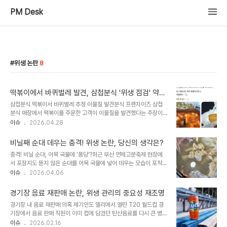
PM Desk
위생 논란
8
떡볶이에서 바퀴벌레 발견, 삼첩분식 '위생 점검' 약
속…고객 사과
삼첩분식 떡볶이서 바퀴벌레 추정 이물질 발견분식 프랜차이즈 삼첩
분식 매장에서 떡볶이를 주문한 고객이 이물질을 발견했다는 주장이
제기되어 논란이 일고 있습니다. 해당 고객은 SNS를 통해 "떡볶이에
이슈
2026.04.28
서 벌레가 나왔는데 떡볶이값만 환불 처리됐다"며 불쾌감을 토로했습
니다. 공개된 사진에는 배달 용기 속 떡볶이에서 바퀴벌레로 추정되는
비닐째 순대 데우는 충격! 위생 논란, 당신의 생각은?
이물질이 담겨 있어 충격을 더했습니다. 본사, 즉각 영업 중단 및 위생
충격! 비닐 순대, 어묵 국물에 '퐁당'?최근 부산 연제고분축제 현장에
점검 착수위생 논란이 확산되자 삼첩분식 본사는 즉각 해당 매장의 영
서 포장지도 뜯지 않은 순대를 어묵 국물에 넣어 데우는 모습이 포착되
업을 중단하고, 전문 방역 실시와 함께 매장 전반에 대한 위생 점검 및
어 큰 논란이 되고 있습니다. 소셜미디어를 통해 확산된 이 사진은 위
이슈
2026.04.06
원인 파악에 착수했습니다. 또한, 고객에게 직접 사과하고 환불 및 추
생에 대한 시민들의 불안감을 증폭시키고 있습니다. 제조사에서 허용
가 보상 관련 안내를 위한 연락을 드리고 있다고 밝혔습니다. 삼첩분식
하는 중탕 방식이라고는 하나, 손님이 먹는 음식에 비닐째 조리하는 방
측은 "고객님께서 겪으신 불편에 ..
경기장 음료 재판매 논란, 위생 관리의 중요성 재조명
식은 많은 이들에게 충격을 안겨주었습니다. 환경호르몬·미세 플라스
경기장 내 음료 재판매 의혹 제기인도 델리에서 열린 T20 월드컵 경
틱 우려, 시민들 '경악'네티즌들은 비닐 포장 상태로 순대를 가열할 경
기장에서 음료 판매 직원이 이미 컵에 담겼던 탄산음료를 다시 큰 병에
우 환경호르몬이나 미세 플라스틱이 국물에 녹아 나올 수 있다는 점을
붓는 영상이 소셜미디어를 통해 확산되었습니다. 이 영상은 남은 음료
이슈
2026.02.16
강하게 우려하고 있습니다. 이는 단순히 불쾌감을 넘어 건강에 직접적