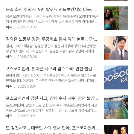
이 긴급 대피하는 상황이 벌어졌습니다. 사고 현장은 숯가마가 있던 자
벨트를 착용한 여성들이 샴페인을 든 채 서있는 모습이 선정성 논란을
리로, 흙벽돌과 건축 자재가 무너져 내린 처참한 모습이었습니다. 사고
초래했습니다. 일각에서는..
몽골 화산 추락사, 9만 팔로워 인플루언서의 비극: 안
원인: 가스 폭발 가능성 제기소방당국은 찜질방 직원이 LP 가스통에
전 불감증이 부른 참사
몽골 오랑터거 화산, 아름다움 뒤에 숨겨진 위험몽골의 오랑터거 화산
연결된 토치를 사용하여 나무 장작에 불을 붙이는 과정에서 가스가 폭
에서 발생한 안타까운 사고는 우리에게 깊은 슬픔과 함께 경각심을 일
발했을 가능성에 무게를 두고 있습니다. 토치에서 불꽃이 아닌 가스만
깨워줍니다. 팔로워 9만 명을 보유한 한국인 여행 인플루언서 A씨가
이슈
2025.09.07
분출된 상황에서 직원이 재점화를 시도하려던 순간, 공기 중의 가스가
화산에서 사진을 찍던 중 갑작스러운 강풍에 의해 추락, 사망하는 사고
폭발했을 것으로 추정됩니다. 하지만 찜질방 측은 가스 폭발이 아닌,
가 발생했습니다. 해발 1680m의 오랑터거 화산은 아름다운 풍경으
숯가마 자체의 붕괴라고 주..
김영훈 노동부 장관, 무궁화호 참사 앞에 눈물… '안전
로 많은 관광객의 발길을 사로잡지만, 그 이면에는 예측 불가능한 자연
불감증'에 대한 깊은 반성
참사, 그리고 책임감: 김영훈 장관의 깊은 사과경북 청도에서 발생한
의 위험이 도사리고 있습니다. 이번 사고는 안전 불감증이 얼마나 치명
무궁화호 열차 사고와 관련하여, 김영훈 고용노동부 장관이 국회에서
적인 결과를 초래할 수 있는지 보여주는 안타까운 사례입니다. 사고 발
거듭 사과하며 깊은 슬픔을 표현했습니다. 김 장관은 어제 발생한 사고
이슈
2025.08.20
생 경위: 강풍과 안전 불감증의 조합외교부의 발표에 따르면, A씨는
로 인해 희생된 고인과 유가족에게 깊은 애도를 표하며, 안전한 일터를
화산 위에서 사진 촬영 중 갑자기 불어온 강풍에 중심을 잃고 추락했습
만들지 못한 책임을 통감하는 모습을 보였습니다. 그는 그간 안전한 일
니다. 사고 당시의 강풍은 예측하..
포스코이앤씨, 잇따른 사고와 압수수색: 안전 불감증
터를 만들기 위해 노력했음에도 불구하고, 이러한 사고를 막지 못한 것
의 그림자
끊이지 않는 사고, 깊어지는 우려포스코이앤씨가 또다시 압수수색을
에 대해 국민과 국회의원들에게 사죄의 뜻을 전했습니다. 이번 사고는
받았습니다. 이번에는 고속도로 공사 현장에서 발생한 사망 사고와 관
우리 사회의 안전 불감증에 대한 경종을 울리는 동시에, 노동 환경 개
련하여 경찰과 고용노동부의 강도 높은 수사가 진행 중입니다. 지난달
이슈
2025.08.19
선의 시급성을 다시 한번 강조하는 계기가 되었습니다. 사고의 비극:
28일, 함양~울산 고속도로 의령나들목 공사 현장에서 천공기 끼임 사
무궁화호 열차 사고의 전말사고는 어제 오전 10시 52분쯤 경북 청도
고가 발생했고, 이에 대한 원인 규명을 위해 수사 당국이 나선 것입니
군 경부선 철로에서 발생했습..
포스코이앤씨 감전 사고, 강제 수사 착수: 안전 불감증
다. 잇따른 사고 소식에 많은 이들이 안전 불감증에 대한 우려를 표하
에 경종을 울리다
포스코이앤씨, 감전 사고로 인한 강제 수사 직면포스코이앤씨가 시공
고 있습니다. 압수수색, 무엇을 위한 것인가경찰 수사관과 고용노동부
하는 고속도로 공사 현장에서 발생한 미얀마인 근로자 감전사고와 관
근로감독관 등 10여 명이 현장 사무소에서 자료를 확보하는 모습은 사
련해 경찰이 강제수사에 착수했다. 경기남부경찰청 광명~서울고속도
이슈
2025.08.12
건의 심각성을 보여줍니다. 압수수색은 사고의 원인을 밝히기 위한 중
로 공사장 사고 수사전담팀과 고용노동부 성남지청은 12일 시공사인
요한 단계입니다. 작업 일지, 공사 시공 관련 자료, 안전 관리 관련 자
포스코이앤씨 인천 송도 본사와 하청업체인 LT삼보 서울 사무실 등을
료 등을 확보하여, 사고의 책임..
또 감전사고… 대국민 사과 엿새 만에, 포스코이앤씨
압수수색했다. 이번 수사는 지난 4일 발생한 사고에 대한 조사의 일환
현장 안전 불감증 심각