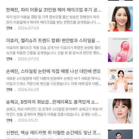
한 스타일링은 군살 없이 늘씬한 몸매를 더욱 돋보이게 했습니다. 몽환
컬', '스타일링 미쳤어요', '분위기 미쳤다' 등 뜨거운 반응을 보였습니
적인 눈빛과 한층 과감해진 스타일링은 신곡 콘셉트에 대한 기대감을
다. 이수민은 2001년생으로, ..
한혜진, 파리 미용실 31만원 헤어 메이크업 후기 공개
높였습니다. 신곡 'Forever July' 기대 포인트선미의 신곡 'Forever
하며 폭소
파리 현지 미용실 경험 및 가격 정보모델 출신 방송인 한혜진이 파리
July'는 중독성 강한 멜로디와 선미 특유의 몽환적이면서도 시원한 음
현지 미용실에서 헤어와 메이크업을 받는 콘텐츠를 공개했습니다. 파
색이 일부 공개되어 완곡에 대한 기대감을 증폭시키고 있습니다. 공개
리 8구 고급 미용실의 긴 머리 커트 및 스타일링 비용은 약 29만 원에
연예
2026.07.03
된 사진 속에서 선미는 카메라를 향해 강렬한 눈빛을 발산하는가 하면,
서 34만 원으로 책정되었습니다. 총 헤어 메이크업 비용은 31만 7천
사랑스러운 하트 포즈를 취하며 다채로운 매력을 선보였습니다. 오는
원이 나왔습니다. 파리지엔 메이크업에 대한 솔직한 반응한혜진은 파
15일 오..
이효리, 젤리슈즈 트렌드 합류! 편안함과 스타일을 동
리지엔 메이크업을 받은 후, 예상과는 다른 결과에 당황하며 '이거 맞
시에 잡은 패션
이효리의 젤리슈즈 착용 모습 공개가수 이효리가 투명한 보랏빛 젤리
냐'고 너스레를 떨었습니다. 짙은 스모키 화장에 대한 그의 솔직한 반
슈즈를 착용한 근황을 공개했습니다. 신발 위 꽃 장식과 편안한 팬츠
응은 시청자들에게 웃음을 선사했습니다. 그는 파리지엔 메이크업의
매치가 시선을 사로잡았습니다. 이효리의 자연스러운 스타일링이 돋
연예
2026.07.03
기세에 눌리지 않겠다고 말하며 유쾌함을 더했습니다. 콘텐츠의 주요
보입니다. 다시 떠오르는 젤리슈즈 트렌드최근 패션 업계에서 젤리슈
내용 및 시청 포인트이번 영상은 프랑스 상류층의 화장과 헤어스타일
즈가 다시 트렌드 아이템으로 주목받고 있습니다. 한때 여름 대표 아이
링을 체험하는 내용을 담고 있습..
손예진, 스타일링 논란에 직접 해명 나선 대인배 면모
템이었던 젤리슈즈는 다양한 브랜드에서 재출시되며 인기를 얻고 있
새로운 스타일링에 대한 대중의 반응배우 손예진 씨가 새로운 헤어스
습니다. 이효리의 착용 모습이 트렌드에 대한 관심을 더욱 높이고 있습
타일과 드레스 착장으로 변신을 시도했습니다. 이에 대해 일부 대중은
니다. 이효리의 현재 활동 및 근황이효리는 현재 서울 연희동에서 요가
스타일링이 '별로'라는 반응을 보였습니다. 손예진 씨는 이러한 반응에
연예
2026.06.09
원 '아난다'를 운영하고 있습니다. 지난해 제주를 떠나 서울 평창동으
직접 자신의 SNS에 사진을 게재하며 입장을 밝혔습니다. 손예진의 직
로 거처를 옮겨 생활하고 있습니다. 남편 이상순과 함께 새로운 보금자
접적인 소통 방식손예진 씨는 개인 계정에 시상식에서 찍은 사진과 함
리에서 활동 중입니다. 이효리의 젤..
송혜교, B컷마저 화보급…란제리룩도 품격있게 소화
께 감사 인사를 전했습니다. 사진 속에서 손예진 씨는 짧은 헤어스타일
하는 그녀의 스타일링 비결
송혜교, 화보 비하인드 컷 공개와 스타일링 분석배우 송혜교가 화보 비
과 연핑크색 드레스를 선보이며 사랑스러운 눈웃음을 짓고 있습니다.
하인드 컷을 공개하며 팬들의 이목을 집중시켰습니다. 공개된 사진 속
이는 자신을 향한 다양한 의견에 대해 직접 소통하려는 노력으로 해석
송혜교는 고전적이면서도 차분한 분위기의 스타일링을 선보였습니다.
연예
2026.05.21
됩니다. 영화 '어쩔 수가 없다'로 여우주연상 수상손예진 씨는 최근 영
레이스 슬립 드레스와 볼드한 주얼리, 티아라 착용은 그녀의 페미닌하
화 '어쩔 수가 없다'에 출연하여 여우주연상을 수상하는 영예를 안았습
면서도 정제된 비주얼을 더욱 돋보이게 했습니다. 다채로운 스타일 변
니다. 이번 시상식에서의 새..
신현빈, 백상 레드카펫 위 아찔한 순간에도 빛난 프로
주와 패션 포인트송혜교는 블랙 이너에 오버사이즈 레더 재킷을 매치
페셔널함