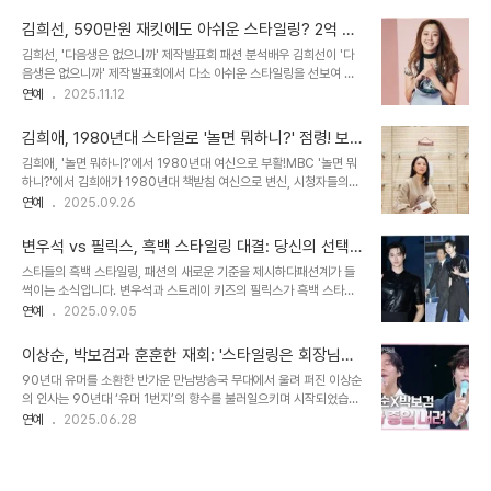
츠를 연상시키는 상의와 롱 스커트를 매치한 과감한 선택은 현장의 뜨
이지현은 김주하의 헤어 상태를 꼼꼼히 살피며, “실제로 보니까 머리
거운 반응을 이끌어냈습니다. 안은진은 자신만의 개성을 드러내며 레
가 너무 짧으시다. 탑머리 부분이 길어..
김희선, 590만원 재킷에도 아쉬운 스타일링? 2억 시
드카펫의 고정관념을 깼다는 평가를 받았습니다. 파격적인 디자인, 숨
계마저…
김희선, '다음생은 없으니까' 제작발표회 패션 분석배우 김희선이 '다
겨진 매력안은진이 선택한 의상은 단순한 티셔츠가 아니었습니다. 기
음생은 없으니까' 제작발표회에서 다소 아쉬운 스타일링을 선보여 화
본 티셔츠 실루엣을 모티브로, 과도한 장식이나 노출 없이도 강렬한 인
제를 모으고 있습니다. 10일 오후 서울 마포구에서 열린 행사에는 김
연예
2025.11.12
상을 남겼습니다. 롱 스커트와의 조화는 단정하면서도 절제된 분위기
희선, 한혜진, 진서연 등 출연 배우들이 참석하여 자리를 빛냈습니다.
를 연출하며, 안은진의 담백한 이미지와 완벽하게 어우러졌습니다. 이
이날 김희선은 고가의 명품 의상을 착용했지만, 과도한 스타일링으로
는 레드카펫 위에서 더욱 돋보이는 반전 매력을..
김희애, 1980년대 스타일로 '놀면 뭐하니?' 점령! 보
인해 아쉬움을 자아냈습니다. 그녀의 패션에 대한 자세한 분석과 함께,
라색 투피스, 추억 소환!
김희애, '놀면 뭐하니?'에서 1980년대 여신으로 부활!MBC '놀면 뭐
작품에 대한 기대감을 높이는 정보를 전달해 드립니다. 590만원 재
하니?'에서 김희애가 1980년대 책받침 여신으로 변신, 시청자들의
킷, 2억원 시계… 화려함 속에 숨겨진 아쉬움김희선은 이날 590만원
추억을 소환할 예정입니다. 낭만과 감성이 넘실거렸던 1980년대를
연예
2025.09.26
상당의 명품 재킷을 착용했습니다. 하지만 과도한 러플이 달린 원피스
배경으로, 김희애는 화려한 스타일링을 선보이며 시선을 사로잡을 것
와의 조합은 시각적인 노이즈를 발생시켰습니다. 특히 프릴 스커트, 레
으로 보입니다. 특히, 김희애는 1980년대 스타일을 완벽하게 재현하
이스 이너, 리본 디테일이 더해..
변우석 vs 필릭스, 흑백 스타일링 대결: 당신의 선택
기 위해, 출근길부터 심혈을 기울였다는 후문입니다. 김희애의 변신은
은?
스타들의 흑백 스타일링, 패션의 새로운 기준을 제시하다패션계가 들
단순히 스타일을 따라 하는 것을 넘어, 시대를 초월한 아름다움을 보여
썩이는 소식입니다. 변우석과 스트레이 키즈의 필릭스가 흑백 스타일
줄 것으로 기대됩니다. 27일 방송을 통해, 김희애가 선사할 1980년
링을 통해 자신만의 개성을 드러내며, 패셔니스타들의 이목을 집중시
연예
2025.09.05
대 스타일의 진수를 확인해 보세요. 보라색 투피스, 1980년대 스타일
켰습니다. 흑백의 대비는 단순한 색상의 조합을 넘어, 각 아티스트의
의 화룡점정!김희애는 1980년대 스타일을 대표하는 아이템인 보라색
매력을 극대화하는 강력한 수단으로 활용되었습니다. 이번 스타일링
투피스를 착용하여, 당시..
이상순, 박보검과 훈훈한 재회: '스타일링은 회장님
대결은 패션 트렌드를 선도하는 두 아티스트의 개성을 엿볼 수 있는 기
몫' 비하인드 스토리
90년대 유머를 소환한 반가운 만남방송국 무대에서 울려 퍼진 이상순
회이자, 흑백이라는 제한된 팔레트 안에서 무궁무진한 스타일을 창조
의 인사는 90년대 ‘유머 1번지’의 향수를 불러일으키며 시작되었습니
해낼 수 있다는 것을 보여주는 사례입니다. 변우석, 올 블랙 룩으로 시
다. 이상순은 박보검을 향해 반가움을 표현했고, 두 사람은 포옹하며
연예
2025.06.28
크함의 정수를 보여주다변우석은 올 블랙에 가까운 룩을 통해 강렬한
훈훈한 분위기를 연출했습니다. 이 만남은 단순한 방송 출연 이상의 의
인상을 남겼습니다. 짧은 소매의 가죽 셔츠를 선택하여 시크함을 더하
미를 지니며, 오랫동안 이어진 두 사람의 끈끈한 관계를 보여주었습니
고, 허리 라인을 높게 올린 와이드 팬츠를 매치..
다. 7년 전 '효리네 민박2'의 인연이상순과 박보검은 7년 전 ‘효리네