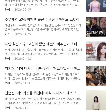
백상예술대상 레드카펫, 신현빈의 눈부신 등장제62회 백상예술대상
하여 시크한 분위기를 연출했습니다. 심플한 블랙 의상에 그린 컬러 펜
레드카펫에 배우 신현빈이 우아한 핑크빛 드레스로 등장해 시선을 사
던트 목걸이로 포인트를 주었으며, 스트라이프 셔츠와 재킷을 레이어
로잡았습니다. 화사한 분홍색 드레스와 같은 톤의 하이힐을 매치한 세
연예
2026.05.09
드한 착장에서는 편안하면서도 스타일리시한 인상을 더했습니다. 이
련된 스타일링은 등장과 동시에 뜨거운 플래시 세례를 받았습니다. 이
러한 다채로운 스타일 변주는 그녀의 패션 감각을 여실히 보여줍니다.
날 시상식은 신동엽, 박보검, 수지의 진행으로 매끄럽게 이어졌습니다.
차기작 '천천히 강렬하게'와 기대감한편 송..
주우재의 꿀팁! 침착맨 출근룩 변신 비하인드 스토리
예상치 못한 돌발 상황, 프로다운 대처하지만 레드카펫을 걷던 중 신현
패션 워너비 주우재, 침착맨에게 스타일링 팁 전수2040 남성들의 패
빈은 긴 드레스 밑단에 발이 걸려 순간적으로 중심을 잃고 넘어지는 아
션 아이콘으로 자리매김한 모델 주우재가 인기 유튜브 채널 '침착맨'에
찔한 상황을 맞았습니다. 곧바로 몸을 추슬렀지만, 다시 한번 휘청이며
출연하여 화제를 모으고 있습니다. 수백만 구독자를 보유한 침착맨 채
이슈
2026.04.25
모두를 놀라게 했습니다. 이때 MC 유재필이 재빨리 다가가 부축하며
널에서 진행된 '시청자 출근 패션 훈수하기' 콘텐츠는 많은 이들의 관
훈훈함을 더했습니다. 미소 잃지 않은 신현빈, 빛나는 애티튜드갑작스
심을 받았습니다. 특히, 패션 브랜드 '지오지아'의 앰버서더인 주우재
러운 사고에도 신현빈은 당황한 ..
대만 찾은 쯔위, 고향서 뽐낸 레전드 비주얼과 스타일
가 침착맨에게 직접 스타일링을 제안하며 눈길을 끌었습니다. 미리 모
링
쯔위, 고향 대만서 근황 공개그룹 트와이스 멤버 쯔위가 고향 대만에서
집된 직장인들의 패션 고민 사연을 함께 읽고, 지오지아의 제품을 활용
의 근황을 전하며 팬들의 이목을 집중시켰습니다. 쯔위는 자신의 SNS
하여 맞춤 스타일링을 추천하는 방식으로 진행되었습니다. 셔츠 넣어
를 통해 대만에서 촬영한 사진들을 공개했습니다. 사진들은 트와이스
연예
2026.04.02
입는 센스! 주우재가 제안한 '빅 플리츠 반팔 셔츠'의 마법콘텐츠에서
가 최근 타이베이 돔에서 개최한 월드투어 'THIS IS FOR' 중에 촬영
가장 주목받은 아이템은 바로 '빅 플리츠 반팔 셔츠'였습니다. 처음에
된 것으로 보입니다. 자연스러운 긴 생머리와 내추럴한 스타일링은 청
는 셔츠를 바지 위에 빼서 입..
이지현, 헤어 디자이너 변신! 김주하 스타일링 비하인
초한 분위기를 자아내며 시선을 사로잡았습니다. 특히 골드 액세서리
드 & 5천만 원 투자 스토리
이지현, '미용사'로 변신! 김주하 스타일링 도전가수 이지현이 헤어디
로 포인트를 준 감각적인 스타일링이 돋보입니다. 성숙한 비주얼과 글
자이너로 변신, MBN 예능 프로그램 ‘김주하의 데이앤나잇’에 출연하
로벌 여신 아우라또 다른 사진에서는 한층 성숙해진 비주얼과 함께 여
여 김주하의 헤어 스타일링을 선보였습니다. 이지현은 3일 방송에서
연예
2026.01.04
유로운 표정으로 카메라를 응시하며 '글로벌 여신'다운 아우라를 뽐냈
김주하와 함께 '돌싱맘'들의 솔직한 이야기를 나누는 중, 직접 김주하
습니다. 편안한 분위기 속에서 한층 자연스러워진 매력이 팬들의 뜨거
의 머리를 손질하며 숨겨왔던 실력을 뽐냈습니다. 김주하는 이지현의
운 반응을 이끌어내고 있습니다. 바쁜..
안은진, 레드카펫을 뒤집다! 파격 티셔츠 드레스 스타
프로페셔널한 모습에 ‘원장님 포스’라며 칭찬을 아끼지 않았습니다. 이
일링 분석
레드카펫을 뒤흔든 안은진의 파격 스타일배우 안은진이 '2025 SBS
지현은 현재 실습생 신분임에도 불구하고, 김주하의 헤어 상태를 정확
연기대상' 레드카펫에서 모두의 예상을 깨고 독특한 스타일의 의상으
하게 파악하고, 섬세한 손길로 스타일링을 진행하는 모습을 보여주었
로 등장하여 시선을 사로잡았습니다. 기존의 화려한 드레스 대신, 티셔
연예
2026.01.01
습니다. 이지현, 김주하 헤어스타일 진단: 짧은 머리의 숨겨진 이야기