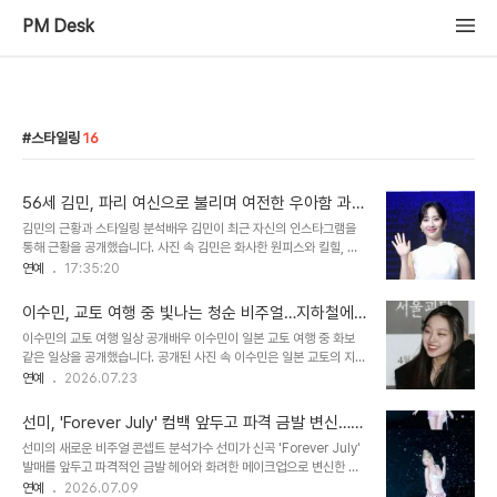
PM Desk
스타일링
16
56세 김민, 파리 여신으로 불리며 여전한 우아함 과시
김민의 근황과 스타일링 분석배우 김민이 최근 자신의 인스타그램을
통해 근황을 공개했습니다. 사진 속 김민은 화사한 원피스와 킬힐, 선
글라스로 우아하고 도도한 스타일을 선보였습니다. 변함없는 고급스
연예
17:35:20
러운 이미지와 환한 미소가 많은 이들의 시선을 사로잡았습니다. 황신
혜의 극찬과 김민의 과거 활동이를 본 동료 배우 황신혜는 김민을 '파
이수민, 교토 여행 중 빛나는 청순 비주얼…지하철에
리의 여신'이라 칭하며 찬사를 보냈습니다. 김민은 과거 미국 이민 후
서도 화보 같은 일상 공개
이수민의 교토 여행 일상 공개배우 이수민이 일본 교토 여행 중 화보
귀국하여 여러 드라마와 영화에 출연하며 활발한 활동을 펼쳤습니다.
같은 일상을 공개했습니다. 공개된 사진 속 이수민은 일본 교토의 지하
김민의 결혼 생활과 딸의 성과김민은 하버드 MBA 출신의 사업가와
철과 건널목 등을 배경으로 자연스러운 여행 모습을 담았습니다. 수수
연예
2026.07.23
결혼하여 슬하에 딸 유나를 두고 있습니다. 딸 유나는 토론 대회에서
한 스타일링에도 청순한 분위기를 자아내며 시선을 사로잡았습니다.
챔피언 타이틀을 획득하며 재능을 입증했습니다. 김민의 변함없는 아
청순한 매력과 맑은 비주얼이수민은 흰색 시스루 니트에 도트 스커트
름다움과 가족의 성공배우 김민은 ..
선미, 'Forever July' 컴백 앞두고 파격 금발 변신…독
를 매치하여 수수한 스타일링을 선보였습니다. 이어폰을 낀 채 창밖을
보적 비주얼 공개
선미의 새로운 비주얼 콘셉트 분석가수 선미가 신곡 'Forever July'
바라보거나 환한 미소를 짓는 모습은 마치 화보 같은 감성을 더했습니
발매를 앞두고 파격적인 금발 헤어와 화려한 메이크업으로 변신한 모
다. 꾸밈없는 일상 속에서도 또렷한 이목구비와 맑은 비주얼이 돋보였
습을 공개했습니다. 핑크빛 코르셋 상의와 초미니 팬츠를 매치한 과감
연예
2026.07.09
습니다. 네티즌들의 뜨거운 반응사진을 접한 네티즌들은 '교토가 퍼