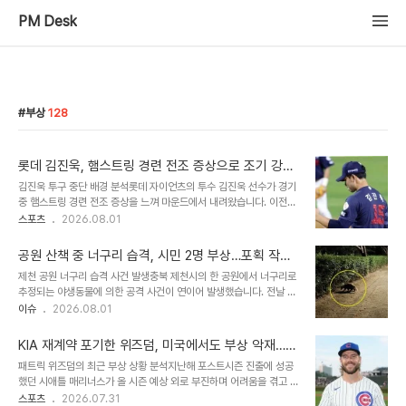
PM Desk
부상
128
롯데 김진욱, 햄스트링 경련 전조 증상으로 조기 강
판…팀 패배 나비효과
김진욱 투구 중단 배경 분석롯데 자이언츠의 투수 김진욱 선수가 경기
중 햄스트링 경련 전조 증상을 느껴 마운드에서 내려왔습니다. 이전에
도 같은 부상으로 교체된 바 있어 팬들의 우려가 커지고 있습니다. 병
스포츠
2026.08.01
원 검진 결과는 이상 없었으나, 경기 중 갑작스러운 증상 발현으로 투
구 중단이 결정되었습니다. 교체 이후 경기 흐름 변화김진욱 선수 교체
공원 산책 중 너구리 습격, 시민 2명 부상…포획 작전
후 등판한 이이무라 쇼타 투수가 연속 적시타를 허용하며 역전을 당했
개시
제천 공원 너구리 습격 사건 발생충북 제천시의 한 공원에서 너구리로
습니다. 투구 수가 많지 않았음에도 불구하고 발생한 갑작스러운 교체
추정되는 야생동물에 의한 공격 사건이 연이어 발생했습니다. 전날 밤
는 팀의 패배로 이어지는 주요 원인이 되었습니다. 결국 롯데는 삼성
70대 여성이 너구리로 추정되는 야생동물에 공격당해 손을 다쳤습니
이슈
2026.08.01
라이온즈에게 7-9로 패배했습니다. 선수단 컨디션 및 향후 관리 방안
다. 함께 있던 60대 여성도 피해 달아나다 넘어져 어깨를 다치는 사고
김진욱 선수는 현재 큰 문제는 없으나, 햄스트링 부상 재발 방지를 위
가 발생했습니다. 야생동물 공격 원인 및 예방 조치이 공원에서는 약 2
해 컨디션 체크와 수분 섭..
KIA 재계약 포기한 위즈덤, 미국에서도 부상 악재…
주 전부터 너구리 또는 오소리로 추정되는 동물이 나타났다는 신고가
아까운 시간 낭비
패트릭 위즈덤의 최근 부상 상황 분석지난해 포스트시즌 진출에 성공
접수되었습니다. 시 관계자는 새끼를 보호하려는 과정에서 너구리가
했던 시애틀 매리너스가 올 시즌 예상 외로 부진하며 어려움을 겪고 있
공격성을 보일 수 있다고 설명했습니다. 이에 따라 관계당국은 공원에
습니다. 이러한 상황 속에서 메이저리그 복귀를 노리는 전 KIA 타자
스포츠
2026.07.31
포획 틀을 설치하여 너구리 포획에 나섰습니다. 전문가 조언 및 향후