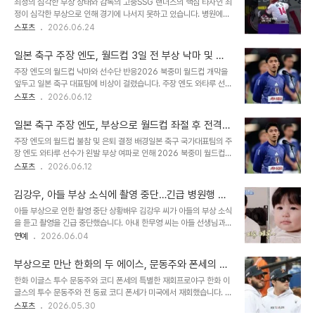
최정의 심각한 부상 상태와 감독의 고충SSG 랜더스의 핵심 타자인 최
원의 핵심 역할을 수행해 왔습니다. 그러나 멕시코전에서 받은 경고 누
정이 심각한 부상으로 인해 경기에 나서지 못하고 있습니다. 병원에서
적으로 노르웨이전에서 경고를 받을 경우, 4강 진출 시에도 경기에 나
도 뚜렷한 치료법을 제시하지 못해 감독은 깊은 고민에 빠졌습니다. 현
스포츠
2026.06.24
설 수 없게 됩니다. 이미 66경기를 소화한 라이스의 체력적인 부담도
재 최정은 진통제에 의존하며 경기를 뛰고 있는 상황입니다. 부상 경과
우려되는 부분입니다. 수비진 공백과 상대팀 전력게히의 햄스트링 부
및 최정의 의지최정은 최근 좌측 고관절 부위의 불편함이 재발하여 경
상 가능성과 더불어, 자렐 콴사..
일본 축구 주장 엔도, 월드컵 3일 전 부상 낙마 및 대
기에 출전하지 못하고 있습니다. 휴식이나 치료만으로는 호전되지 않
표팀 은퇴 선언
주장 엔도의 월드컵 낙마와 선수단 반응2026 북중미 월드컵 개막을
는 상태이며, 최정 본인은 2군행을 원치 않아 팀과 함께 하려는 의지를
앞두고 일본 축구 대표팀에 비상이 걸렸습니다. 주장 엔도 와타루 선수
보이고 있습니다. 감독은 최정의 멘탈을 존중하며 최대한 지원하겠다
가 부상으로 인해 팀을 떠나게 되었으며, 그의 빈자리는 마치노 슈토
스포츠
2026.06.12
는 입장입니다. 치료법 모색 및 팀의 노력SSG는 최정의 부상 치료를
선수가 채우게 되었습니다. 핵심 센터백 이타쿠라 고 선수는 엔도 선수
위해 국내뿐만 아니라 일본, 미국 등 해외 의료진까지 폭넓게 알아보고
의 이탈을 팀 전력에 큰 손실이라고 언급하며 안타까움을 표했습니다.
있습니다. 같은 사례를 ..
일본 축구 주장 엔도, 부상으로 월드컵 좌절 후 전격
엔도의 결정과 동료들을 향한 메시지엔도 선수는 본인의 의사에 따라
은퇴 선언
주장 엔도의 월드컵 불참 및 은퇴 결정 배경일본 축구 국가대표팀의 주
대표팀을 떠나기로 결정했으며, 소셜 미디어를 통해 후회 없는 결정이
장 엔도 와타루 선수가 왼발 부상 여파로 인해 2026 북중미 월드컵에
었음을 밝혔습니다. 그는 카타르 월드컵 이후 주장으로서 팀을 이끌며
출전하지 못하게 되었습니다. 이에 따라 엔도 선수는 국가대표팀 은퇴
스포츠
2026.06.12
'월드컵 우승'이라는 목표를 함께 성장해 온 것을 자랑스럽게 생각한다
를 선언하며 팬으로서 응원하겠다는 뜻을 밝혔습니다. 대체 선수로는
고 전했습니다. 또한, 현재의 일본 대표팀은 어떤 역경도 극복하고 새
마치노 슈토 선수가 발탁되었으며, 주장 완장은 이타쿠라 고 선수에게
로운 풍경을 보여줄 것이라고 강..
김강우, 아들 부상 소식에 촬영 중단…긴급 병원행 결
돌아갔습니다. 엔도 선수는 카타르 월드컵에서 주전으로 활약하며 팀
정
아들 부상으로 인한 촬영 중단 상황배우 김강우 씨가 아들의 부상 소식
의 16강 진출에 기여한 바 있습니다. 하지만 지난 2월 부상 이후 재활
을 듣고 촬영을 긴급 중단했습니다. 아내 한무영 씨는 아들 선생님과의
에 집중했음에도 불구하고 월드컵 출전이라는 목표를 이루지 못해 아
통화에서 아들이 축구 중 크게 다쳐 병원 진료가 필요하다는 소식을 전
연예
2026.06.04
쉬움을 표했습니다. 그는 자신의 SNS를 통해 후회는 없지만, 팀의 주
했습니다. 이에 김강우 씨는 촬영을 잠시 멈추고 상황 파악에 나섰습니
장으로서 함께 성장해 온 동료들과의 시간을 자랑스럽게 생각한다고
다. 부모로서의 심경과 대처 과정김강우 씨는 아들의 부상 소식에 복잡
전했습니다. 이제부터는 한 명의 팬으로..
부상으로 만난 한화의 두 에이스, 문동주와 폰세의 재
한 심경을 토로하며 촬영을 이어갔습니다. 아내와 함께 아들이 있는 병
회 스토리를 확인하세요!
한화 이글스 투수 문동주와 코디 폰세의 특별한 재회프로야구 한화 이
원으로 급히 이동했으며, 두 아들을 키우는 어려움을 언급했습니다. 사
글스의 투수 문동주와 전 동료 코디 폰세가 미국에서 재회했습니다. 문
내아이를 키우다 보면 예상치 못한 일이 발생할 수 있음을 실감했습니
동주는 어깨 부상으로 수술 후 재활 중이며, 폰세 역시 시즌 초 부상으
스포츠
2026.05.30
다. 향후 촬영 일정 및 가족의 안녕김강우 씨는 아들의 부상으로 인해