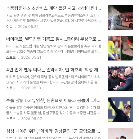
로 재활 중입니다. 이들의 만남은 안타까운 상황 속에서도 옛 동료를
촬영 일정을 조율해야 하는 상황에 놓였습니다. 가족의 안녕과 아들의
만난 기쁨을 보여주었습니다. 문동주와 폰세, 부상 극복을 위한 의지
빠른 쾌유를 바라는 ..
추풍령휴게소 소방버스 계단 돌진 사고, 소방대원 11
다지기문동주는 우측 어깨 관절 와순 파열 진단을 받고 수술을 성공적
명 부상 발생
사고 발생 경위 및 피해 상황경부고속도로 추풍령휴게소에서 소방버
으로 마쳤으며, 폰세는 오른쪽 무릎 전방십자인대 파열로 수술을 받았
스가 계단으로 돌진하는 사고가 발생했습니다. 이 사고로 소방대원 11
습니다. 두 선수 모두 긴 재활의 시간을 앞두고 있지만, SNS를 통해
명이 부상을 입고 병원으로 이송되었습니다. 사고 버스는 행사 참석 후
이슈
2026.05.22
서로를 격려하며 부상 전보다 더 나은 모습으로 돌아올 것을 다짐하고
복귀하던 중이었던 것으로 확인되었습니다. 사고 원인 조사 및 향후 조
있습니다. 두 선수의 과거 활약상과 미래 전망폰세는 지난 시즌 한화의
치경찰은 운전 소방관의 진술을 토대로 정확한 사고 경위를 조사하고
한국시리즈 진출을 이..
네이마르, 월드컵행 기쁨도 잠시…종아리 부상으로 정
있습니다. 브레이크 작동 불량 가능성에 무게를 두고 다각적인 조사가
상 컨디션 우려
네이마르의 월드컵 최종 명단 발탁과 감격의 눈물브라질 축구 국가대
진행될 예정입니다. 안전 운행을 위한 철저한 점검이 요구됩니다. 유사
표팀은 2026 북중미 월드컵 최종 명단에 베테랑 네이마르를 포함했
사고 예방을 위한 제언이번 사고는 대형 차량의 휴게소 진입 시 발생할
습니다. 네이마르는 최종 명단 발표를 지켜보며 감격의 눈물을 흘렸습
스포츠
2026.05.21
수 있는 위험성을 보여줍니다. 운전자의 주의 의무 강화와 함께 차량의
니다. 이는 많은 이들에게 감동을 선사했습니다. 월드컵 직전 발생한
정기적인 점검 및 유지보수가 필수적입니다. 안전 관리 시스템 개선을
종아리 부상과 회복 전망월드컵을 앞두고 네이마르가 오른쪽 종아리
통해 유사 사고 재발 ..
4년 만에 맨유 떠나는 말라시아, 텐 하흐의 '악성 재
부상을 입어 정상 컨디션에 대한 우려가 제기되고 있습니다. 부상 정도
고' 방출 확정
타리크 말라시아, 맨유와 작별 공식 발표맨체스터 유나이티드가 타리
는 심각하지 않으나, 소속팀 경기는 건너뛰기로 했습니다. 그러나 대표
크 말라시아와의 동행을 마무리합니다. 구단은 공식 홈페이지를 통해
팀 소집 훈련에는 정상적으로 합류할 것으로 보입니다. 부상에도 불구
올여름 계약 만료 후 말라시아가 팀을 떠날 예정임을 발표했습니다. 마
스포츠
2026.05.18
하고 월드컵 출전 가능성네이마르의 부상에도 불구하고, 회복 속도를
이클 캐릭 임시 감독은 부상으로 힘든 시간을 보낸 말라시아에게 팬들
고려할 때 월드컵 소집 일정에 맞춰 몸 상태를 끌어올릴 수 있을 것으
의 응원을 당부하며 마지막 인사를 전했습니다. 이는 에릭 텐 하흐 감
로 전망됩니다. 이에 따라 정상 컨디..
수술 앞둔 LG 유영찬, 왼손으로 아들과 공놀이…가슴
독 부임 당시 영입되었던 선수 중 한 명이 팀을 떠나는 사례가 되었습
뭉클한 부성애
아들을 향한 따뜻한 아빠의 마음LG 트윈스의 투수 유영찬 선수가 팔
니다. 기대와 달리 부상으로 얼룩진 맨유 커리어2022년 여름 페예노
꿈치 수술을 하루 앞둔 날, 잠실구장을 찾아 아들과 소중한 시간을 보
르트에서 맨유로 이적한 말라시아는 루크 쇼의 대체자로 큰 기대를 모
냈습니다. 비록 오른팔에는 붕대가 감겨 있었지만, 그는 왼손으로 아들
스포츠
2026.05.07
았습니다. 초반에는 활발한 활동량과 적극적인 수비로 주전 경쟁에서
에게 공을 던져주며 아빠로서의 역할을 다했습니다. 어린이날을 맞아
앞서며 장기적인 왼쪽 측면의 주축으로 기대를 받았습니다. 하지만 잦
진행된 '그라운드 키즈 런' 이벤트에 참여하며, 유 선수는 부상에도 불
은 부상으로 인해 몇 주 결장이 수개월의..
삼성 내야진 위기, '악바리' 김상준의 1군 콜업으로 돌
구하고 아들과 함께 웃음꽃을 피웠습니다. 이는 단순한 야구 경기를 넘
파구 마련할까?
삼성 내야진, 예상치 못한 부상 악재삼성 라이온즈의 견고했던 내야진