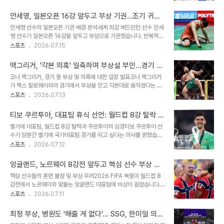
패트릭 위즈덤은 부상으로 인해 경기에 나서지 못하며 힘든 시간을 보
전망너구리는 일반적으로 경계심이 강하지만, 위협을 느끼거나 새끼
내고 있습니다. 트리플A에서 뛰어난 장타력을 선보였음에도 불구하
를 보호해야 하는 시기에는 공격성..
안세영, 일본오픈 16강 앞두고 부상 기권…조기 귀국
고, 허리 통증으로 인해 최근 세 경기 연속 선발 라인업에서 제외되었
후 정밀 검사 예정
안세영 선수의 일본오픈 기권 배경 분석세계 최강 배드민턴 선수 안세
습니다. 과거 부상 이력과 재계약 포기 사유위즈덤은 KIA 소속이었던
영 선수가 일본오픈 16강을 앞두고 부상으로 기권했습니다. 반복적인
지난해에도 허리 문제로 인해 많은 경기에 출전하지 못했으며, 이는 재
부담이 누적된 왼쪽 발 외측 부위에 통증이 심화되어 경기에 더 이상
스포츠
2026.07.15
계약을 포기하게 된 주요 원인 중 하나였습니다. 당시 구단은 뛰어난
출전할 수 없게 되었습니다. 이에 따라 안세영 선수는 즉시 귀국하여
홈런 파워에도 불구하고 타율과 중요한 상황에서의 약세, 그리고 나이
정밀 검진과 치료에 집중할 예정입니다. 안세영 선수의 부상 상황 및
를 고려한 부상 재발 위험도를 판단하..
맥그리거, '각본 의혹' 일축하며 부상설 부인...경기 후
경기력안세영 선수는 일본오픈 첫 경기에서 압도적인 기량을 선보이
심경 고백
코너 맥그리거, 경기 중 부상 및 의혹에 대한 입장 발표코너 맥그리거
며 32분 만에 2-0으로 승리했습니다. 그러나 경기 도중 왼쪽 발에 통
가 맥스 할로웨이와의 경기에서 부상을 안고 각본대로 움직였다는 주
증을 느꼈고, 경기가 끝난 후에도 통증이 가라앉지 않아 선수 보호를
장을 공식적으로 부인했습니다. 경기 시작 직후 무리한 킥 시도로 인해
스포츠
2026.07.13
위해 기권을 결정했습니다. 해당 부위는 과거에도 반복적으로 불편함
중심을 잃고 쓰러지면서 오른쪽 다리에 이상 증세를 보였습니다. 이러
을 호소했던 고질적인 문제 부위로 알려졌습니다. 일본오픈 기권의 의
한 상황으로 인해 경기가 중단되자 일부 팬들 사이에서는 경기 조작 의
미와 향후 전망안세영 선수에게 ..
티보 쿠르투아, 대표팀 휴식 선언: 월드컵 8강 탈락 후
혹이 제기되었습니다. 맥그리거의 부상 및 경기 결과에 대한 입장맥그
심경 고백
벨기에 대표팀, 월드컵 8강 탈락과 쿠르투아의 심경티보 쿠르투아 선
리거는 경기 전 어떠한 부상도 없었으며, 훈련 캠프 및 백스테이지에서
수가 당분간 벨기에 국가대표팀 경기를 쉬고 싶다는 의사를 밝혔습니
도 정상적으로 훈련했다고 강조했습니다. 그는 갑작스러운 상황으로
다. 벨기에 대표팀은 월드컵 8강전에서 스페인에 패배하며 탈락했습
스포츠
2026.07.12
인해 문제가 발생했으며, 현재 매우 힘든 시간을 보내고 있다고 심경을
니다. 쿠르투아 선수는 경기 중 부상으로 교체되는 아픔을 겪었습니다.
토로했습니다. UFC 최고경영자는 맥그리거가 전방십자인대 파열로
대표팀 휴식 결정 배경 및 향후 전망쿠르투아 선수는 네이션스리그와
추정된다는 소견을 밝혔습니다. 팬..
잉글랜드, 노르웨이 8강전 앞두고 핵심 선수 부상 및
같은 중요도가 낮은 대회에 대해서는 잠시 휴식을 취하고 싶다는 생각
징계로 초비상 상황에 직면했습니다.
핵심 선수들의 훈련 불참 및 부상 우려2026 FIFA 북중미 월드컵 8
을 전했습니다. 복귀 시점은 2028년 유로 예선이 될 수도 있으며, 최
강전에서 노르웨이와 맞붙는 잉글랜드 대표팀에 비상이 걸렸습니다.
종 결정은 벨기에 축구협회에 달려있습니다. 만약 협회의 승인이 없다
핵심 미드필더 데클란 라이스와 수비수 마크 게히가 훈련에 불참하며
스포츠
2026.07.11
면 이번 스페인전이 대표팀에서의 마지막 경기가 될 가능성도 언급했
출전 여부가 불투명해졌습니다. 게히는 햄스트링 불편함을, 라이스는
습니다. 부상 상황 및 레알 마드리드 복귀에 대한 기대부상 장면에 대
몸살 증세를 겪고 있는 것으로 알려졌습니다. 라이스의 중요성과 징계
해 쿠르투아 선수는 의료진의 진단을..
최정 부상, 병원도 '해줄 게 없다'... SSG, 한미일 의료
위험라이스는 이번 대회 대부분의 경기에 선발 출전하며 잉글랜드 중
진 총동원해 해법 찾는다