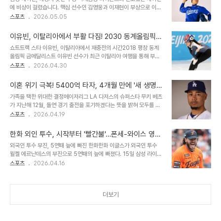
어, 한 아이의 아버지로서 보여준 깊은 사랑과 헌신을 느끼게 합니다.
에 비상이 걸렸습니다. 핵심 선수인 김영웅과 이재현이 부상으로 이탈
부상 투혼, 그리고 재활의 의지유영찬 선수는 최근 경기 중 팔꿈치 부
하면서, 그동안 철벽 수비를 자랑했던 팀의 방패에 균열이 생겼습니다.
스포츠
2026.05.05
상으로 인해 핀 고정술이 필요한 진단을 받았습니다. 이는 1년 5개월
리그 최정상급 포구와 송구 능력을 갖춘 두 선수의 공백은 즉각적으로
만에 같은 부위로 받게 되는 두 번째 수술로, 재활 기간이 더욱 길어질
수비 불안으로 이어졌습니다. 박진만 감독은 젊은 선수들에게 기회를
것으로 예상됩니다. 지..
이유빈, 이탈리아에서 부활 다짐! 2030 동계올림픽
부여하며 팀의 단단함을 더하고자 했으나, 예상치 못한 실책이 발목을
향한 뜨거운 열정
쇼트트랙 스타 이유빈, 이탈리아에서 재충전의 시간2018 평창 동계
잡았습니다. 기대와 실망, 젊은 선수들의 1군 콜업김영웅과 이재현의
올림픽 금메달리스트 이유빈 선수가 최근 이탈리아 여행을 통해 부활
부상 이탈은 다른 젊은 선수들에게 1군 무대에서 뛸 기회를 제공했습
을 다짐했습니다. 부상으로 2026 밀라노·코르티나담페초 동계올림
스포츠
2026.04.30
니다. 김재상과 양우현이 선발 출전 기회를 잡았지만, 아쉬운 수비 실
픽에 불참했지만, 본격적인 훈련 재개를 앞두고 이탈리아의 아름다운
책이 연이어 발생하며 박진만 감독의 기대에 부응하지 못했습니다. 특
풍경 속에서 심기일전하는 모습을 보였습니다. 팬들은 그녀의 SNS에
히 김재상은 2루 땅볼을 안일하게 ..
이혼 위기 극복! 5400억 타자, 4개월 만에 '새 생명'
올라온 이탈리아에서의 여유로운 일상 사진에 뜨거운 반응을 보이며
맞이하며 해피엔딩
가족을 택한 위대한 결정메이저리그 LA 다저스의 슈퍼스타 무키 베츠
응원의 메시지를 전했습니다. 화려했던 과거와 시련: 이유빈의 쇼트트
가 지난해 12월, 돌연 경기 출전을 포기하겠다는 뜻을 밝혀 모두를 놀
랙 여정2001년생인 이유빈 선수는 어린 시절부터 쇼트트랙 유망주로
라게 했습니다. 바로 아내의 출산 예정일과 월드베이스볼클래식
스포츠
2026.04.19
주목받았습니다. 17세에 주니어 세계선수권 종합 우승을 차지하며 혜
(WBC) 기간이 겹쳤기 때문입니다. 아내가 '출산을 함께하지 않으면
성처럼 등장했고, 2018 평창 동계올림픽 여자 3000m 계주 금메달
이혼하겠다'는 강경한 입장을 전했고, 베츠는 '아버지가 되는 것이 최
합작으로 한국 여자 쇼트트랙의 미래를 밝혔..
한화 외인 투수, 시작부터 '빨간불'…폰세-와이스 영광
우선'이라며 가족을 선택했습니다. 이는 2023 WBC에서 일본에 패
은 옛말
외국인 투수 부진, 5연패 늪에 빠진 한화한화 이글스가 외국인 투수
해 준우승에 머물렀던 아쉬움을 뒤로하고 내린 결정이었습니다. 새로
윌켈 에르난데스의 부진으로 5연패의 늪에 빠졌다. 15일 삼성 라이온
운 가족의 탄생, 그리고 야구 인생의 전환점베츠의 선택은 약 4개월
즈와의 홈경기에서 에르난데스는 1회에만 7실점을 허용하며 조기 강
스포츠
2026.04.16
뒤 값진 결실을 맺었습니다. 지난 18일(한국시간), 그는 소셜미디어를
판당했다. 이로 인해 한화는 5-13으로 패하며 시즌 전적 6승9패를
통해 '카리 베츠. 베츠 가족의 새로운 구성원!'이라는 글과 함께 딸의
기록, 9위 추락 위기에 놓였다. 에르난데스의 평균자책점은 9.98까지
탄생 소식을 알리며 행복을 만끽..
치솟으며 팀 불펜에 큰 부담을 안겨주고 있다. 에르난데스, 1회부터 흔
더보기
들린 투구선발 투수 에르난데스는 1회초부터 제구 난조를 보이며 흔들
렸다. 김지찬에게 볼넷, 최형우에게 2루타를 허용하며 첫 실점을 기록
했고, 이후 류지혁, 강민호, 전병우, 이재현, 홍현빈에게 연이어 안타를