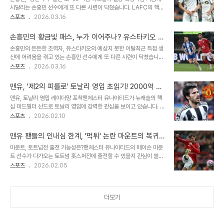
선수와 구단 모두에게 상호 부담을 덜어주는 현실적인 선택으로 풀이
시달리는 손흥민 선수에게 또 다른 시련이 닥쳤습니다. LAFC의 핵심
됩니다. 선수와 구단의 상호 부담 경감이번 합의는 카세미루에게는 남
미드필더 스테픈 유스타키오 선수가 심판과의 충돌로 인한 부상으로
스포츠
2026.03.16
은 시즌 동안 출전 기회를 보장받으면서도 장기 계약에 묶이지 않을 자
다음 경기에 결장하게 되었습니다. 이는 팀의 공격 전개에 큰 영향을
유를, 맨체스터 유나이티드에게는 미래 계획 수립에 있어 유연성을 제
미칠 것으로 예상됩니다. 메이저리그사커(MLS) 사무국은 공식 홈페
공합니다. 카세미루는 이미 지난 1월 시..
손흥민의 황금빛 패스, 누가 이어주나? 유스타키오 부
이지를 통해 선수 상태 보고서를 공개하며 유스타키오의 결장을 알렸
상 결장 소식에 팬들 '안타까움'
손흥민의 든든한 조력자, 유스타키오의 예상치 못한 이탈최근 득점 생
습니다. 그의 이탈은 손흥민 선수의 득점포 재가동에 더욱 큰 어려움을
산에 어려움을 겪고 있는 손흥민 선수에게 또 다른 시련이 닥쳤습니다.
안겨줄 수 있습니다. 예상치 못한 충돌, 부상의 시작사건은 지난 8일
팀의 중원에서 양질의 패스를 공급하던 핵심 미드필더 스테픈 유스타
스포츠
2026.03.16
열린 FC 댈러스와의 경기에서 발생했습니다. 경기 중이던 유스타키오
키오 선수가 심판과의 충돌로 인한 부상으로 다음 경기에 결장하게 되
선수는 달려가던 중 드류 피셔 주심과 동선이 겹치며 그대로 충돌했습
었습니다. 이는 손흥민 선수의 공격 전개에 큰 영향을 미칠 것으로 예
니다. 이 충돌로 인해 통증..
맨유, '제2의 피를로' 토날리 영입 초읽기! 2000억 투
상됩니다. 메이저리그사커(MLS) 사무국은 선수 상태 보고서를 통해
입, 중원 대격변 예고
맨유, 토날리 영입 레이더망 포착맨체스터 유나이티드가 뉴캐슬의 핵
유스타키오의 결장을 알렸으며, 그의 이탈 사유는 다리 부상으로만 설
심 미드필더 산드로 토날리 영입에 강력한 관심을 보이고 있습니다. 유
명되었습니다. 심판과의 충돌, 예상치 못한 부상의 시작문제가 발생한
럽 축구 이적시장 전문가 파브리지오 로마노는 맨유가 토날리를 높이
스포츠
2026.02.10
경기는 지난 8일 열린 FC 댈러스와의 2026 MLS 3라운드였습니
평가하고 있으며, 여러 영입 후보 중 하나로 고려하고 있다고 밝혔습니
다. 당시 유스타키오 선수는 경기 도중 드류 피셔 주심과 동선이 겹치
다. 토날리는 뛰어난 후방 빌드업 능력과 수비 기여도를 바탕으로 '제2
며 충돌했고, 이후 통증을 호소했습..
맨유 팬들의 인내심 한계, '먹튀' 논란 마운트의 복귀
의 피를로'라 불리며 이탈리아를 대표하는 미드필더로 성장했습니다.
가능성은?
마운트, 토트넘전 출전 가능성은?맨체스터 유나이티드의 메이슨 마운
토날리의 화려한 커리어와 시련브레시아 유스 출신인 토날리는 팀의
트 선수가 다가오는 토트넘 홋스퍼전에 출전할 수 있을지 관심이 쏠리
세리에A 승격을 이끌었고, AC 밀란 이적 후에는 리그 우승을 경험하
고 있습니다. 맨유는 현재 리그 4위, 토트넘은 14위에 위치해 있으며,
스포츠
2026.02.05
며 정상급 선수로 발돋움했습니다. 2023년 여름, 약 1100억 원의 이
이번 경기는 맨유에게 중요한 일전입니다. 마운트는 최근 아스널전에
적료로 뉴캐슬에 합류했지만, 불법 베팅 혐의로 10개월 출전 정지라는
서 교체 투입되었으나 풀럼전에서는 명단에서 제외되었습니다. 임시
시련을 겪었습니다. 하지만 징..
감독은 마운트가 훈련 중 가벼운 타박상을 입었으며 심각한 부상은 아
더보기
니라고 밝혔습니다. 그는 곧 복귀할 것으로 예상됩니다. 잦은 부상, 팬
들의 실망감맨유 팬들은 마운트의 잦은 부상 소식에 이미 익숙해져 있
습니다. 그는 올 시즌에만 세 차례 부상을 당하며 경기에 나서지 못했