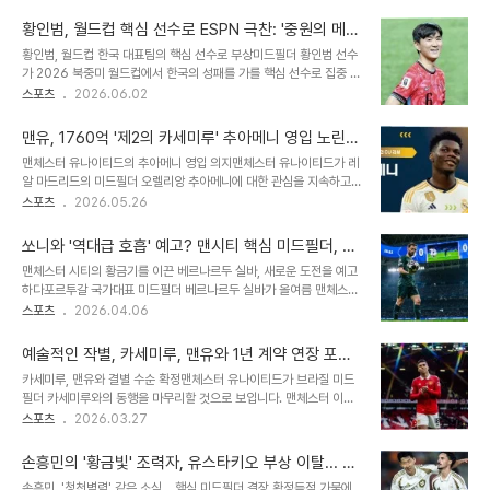
예측했습니다. 홍명보 감독은 체코전 베스트 일레븐이 이미 확정되었
강인이 가장 큰 문제였다고 평가했습니다. 황인범과 한국 미드필더진
음을 밝혔습니다. 손흥민을 필두로 한 공격진 및 미드필더 조합평균 신
의 활약매체는 한국의 예상치..
황인범, 월드컵 핵심 선수로 ESPN 극찬: '중원의 메트
장 186cm의 체코를 공략하기 위해 속도감 있는 플레이가 중요하며,
로놈' 플레이 분석
황인범, 월드컵 한국 대표팀의 핵심 선수로 부상미드필더 황인범 선수
손흥민이 최전방에서 역습을 이끌고 공간을 창출할 것입니다. 이재성
가 2026 북중미 월드컵에서 한국의 성패를 가를 핵심 선수로 집중 조
의 활동량과 이강인의 패스가 측면에서 지원하며, 오현규 투입 시 손흥
명되었습니다. 글로벌 스포츠 전문 매체 ESPN은 황인범 선수를 한국
스포츠
2026.06.02
민은 왼쪽으로 이동할 수 있습니다. 미드필더에서는 황인범이 공수 연
대표팀의 '미드필드 메트로놈'으로 칭하며 그의 합류가 대회 기대감을
결고리 역할을 수행하며, 김진규가 그의 수비 부담을 덜어줄 것입니다.
높였다고 보도했습니다. 발목 부상을 딛고 최종 명단에 합류한 그의 활
수비 라인 구성 및 ..
맨유, 1760억 '제2의 카세미루' 추아메니 영입 노린
약이 주목됩니다. 부상 악재 속 황인범의 극적인 합류와 중요성주전 미
다!
맨체스터 유나이티드의 추아메니 영입 의지맨체스터 유나이티드가 레
드필더들의 연이은 부상으로 대표팀 중원에 비상이 걸렸던 상황에서
알 마드리드의 미드필더 오렐리앙 추아메니에 대한 관심을 지속하고
황인범 선수와 백승호 선수의 극적인 명단 합류는 홍명보 감독에게 큰
있습니다. 유럽축구 이적시장 전문가 파브리시오 로마노는 맨유가 추
스포츠
2026.05.26
안도를 안겨주었습니다. ESPN은 황인범 선수가 손흥민, 김민재, 이강
아메니를 '꿈의 영입'으로 여기고 있다고 보도했습니다. 추아메니는 뛰
인 등 간판 스타들에 비해 덜 조명받지만, 그의 기량은 의심할 여지가
어난 피지컬과 기술을 갖춘 프랑스 국적의 미드필더로, 1억 유로(약
없다고 평가했습니다. 유럽..
쏘니와 '역대급 호흡' 예고? 맨시티 핵심 미드필더, 올
1,760억원)의 이적료로 레알 마드리드에 합류했습니다. 추아메니의
여름 FA로 LA FC행 유력
맨체스터 시티의 황금기를 이끈 베르나르두 실바, 새로운 도전을 예고
최근 논란과 이적설최근 추아메니는 동료 선수와의 훈련장 및 라커룸
하다포르투갈 국가대표 미드필더 베르나르두 실바가 올여름 맨체스터
충돌로 인해 구단으로부터 징계를 받았습니다. 이 사건으로 인해 이적
시티를 떠날 예정입니다. 공격형 미드필더를 주 포지션으로 중앙과 측
스포츠
2026.04.06
설이 불거졌으며, 맨체스터 유나이티드가 그의 영입을 적극적으로 추
면을 가리지 않는 전천후 자원인 실바는 뛰어난 탈압박 능력과 왕성한
진하고 있다는 보도가 나왔습니다. 맨유는 중앙 미드필더진 개편을 위
활동량으로 경기장 곳곳에 영향력을 행사해왔습니다. 벤피카 유스에
해 분주히 움직이고 있으며, 추아메니를 주요 영입..
예술적인 작별, 카세미루, 맨유와 1년 계약 연장 포
서 성장해 AS 모나코를 거쳐 2017년 맨시티에 합류한 그는 팀의 황
기...폼 회복에도 냉정한 결단
카세미루, 맨유와 결별 수순 확정맨체스터 유나이티드가 브라질 미드
금기를 이끌며 통산 450경기에 출전해 76골 75도움을 기록했습니
필더 카세미루와의 동행을 마무리할 것으로 보입니다. 맨체스터 이브
다. 특히 2022-23시즌에는 유럽축구연맹(UEFA) 챔피언스리그
닝 뉴스는 구단이 카세미루의 계약 연장 조항을 발동하지 않기로 결정
스포츠
2026.03.27
(UCL) 우승과 함께 역사적인 트레블 달성에 핵심적인 역할을 수행했
했다고 보도했습니다. 이는 카세미루가 이번 시즌 프리미어리그 35경
습니다. FA로 맨시티와 작별, 그의 다음 행보는?실바는 이번 여름 맨
기 출전 시 자동으로 1년 연장되는 조항을 포기하는 대신, 시즌 종료
시티와의 동행을 마무리할 예정입니다. 계..
손흥민의 '황금빛' 조력자, 유스타키오 부상 이탈... L
후 자유롭게 팀을 떠날 수 있게 되는 합의에 따른 것입니다. 이 결정은
AFC 중원 비상!
손흥민, '청천벽력' 같은 소식... 핵심 미드필더 결장 확정득점 가뭄에