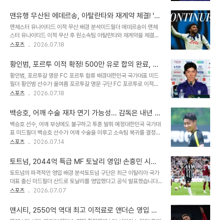
1년 연장 옵션이 포함될 예정입니다. 이는 황인범 선수가 다시 한번 유
'스텝업'을 위한 해결 과제로 지적되었습니다. 홈 경기에서는 압도적인
럽 빅리그에서 활약할 기회를 얻게 되었음을 의미합니다. FC포르투
활약을 펼치며 팀의 승리에 결..
맨유행 무산된 에데르송, 아탈란타와 재계약 체결! '관
이적, 황인범의 새로운 도전황인범 선수는 월드컵 이후 새로운 도전을
계 공고화' 선언
맨체스터 유나이티드 이적 무산 배경 분석미드필더 에데르송이 맨체
모색해 왔습니다. 비록 소속팀 내 입지가 좁아졌지만, FC포르투는 황
스터 유나이티드 이적 무산 후 원소속팀 아탈란타와 재계약을 체결했
인범 선수에게 새로운 경쟁의 장을 제공할 것입니다. 공격수 석현준 선
습니다. 아탈란타는 구단 홈페이지를 통해 에데르송과의 관계가 더욱
스포츠
2026.07.18
수에 이어 FC포르투에서 뛰는 두 번째 한국 선수가 되는 영광을 안게
공고해졌다고 발표했습니다. 최종 메디컬 테스트에서 이상이 발견되
되었습니다. 주전 경쟁 및 향후 전망FC포르투의 중원에는 이미 쟁쟁
어 맨유와의 계약이 취소되었습니다. 아탈란타의 에데르송 재계약 결
한 선수들이 포진해 있..
황인범, 포르투 이적 확정! 500만 유로 합의 완료, 韓
정 이유맨유 이적 취소 직후 아탈란타는 에데르송과의 계약 연장을 신
축구 새 역사 씁니다
황인범, 포르투갈 명문 FC 포르투 합류 배경대한민국 국가대표 미드
속하게 결정했습니다. 아탈란타는 에데르송이 팀의 리더로서 뛰어난
필더 황인범 선수가 올여름 포르투갈 명문 구단 FC 포르투로 이적하
기술력과 경쟁심으로 팬들의 사랑을 받는 선수임을 강조했습니다. 그
는 것이 확정되었습니다. 황인범 선수는 오는 19일 포르투에 도착하여
스포츠
2026.07.18
는 아탈란타에서 통산 180경기를 소화하며 팀의 핵심 선수로 활약했
메디컬 테스트를 진행할 예정입니다. 3년 계약에 1년 연장 옵션이 포
습니다. 에데르송의 선수 경력 및 활약상브라질 국적의 에데르송은 왕
함된 계약서에 서명할 것으로 알려졌습니다. 황인범의 유럽 커리어 여
성한 활동량을 가진 박스 투 박스 미드필더입니다. 그는..
백승호, 어깨 수술 재차 연기 가능성... 감독은 내년 여
정과 포르투의 기대황인범 선수는 벤쿠버화이트캡스를 시작으로 루빈
름을 최적 시기로 전망
백승호 선수, 어깨 부상에도 불구하고 투혼 발휘 예정대한민국 국가대
카잔, 세르비아 팀, 페예노르트 등 유럽 무대에서 꾸준히 활약해 왔습
표 미드필더 백승호 선수가 어깨 수술을 미루고 소속팀 복귀를 결정했
니다. 페예노르트에서는 주전급 선수로 존재감을 입증했으며, 이번 포
습니다. 크리스 데이비스 버밍엄 시티 감독은 백승호 선수가 다음 주
스포츠
2026.07.14
르투 이적으로 다시 한번 유럽 무대에서의 활약을 이어갈 전망입니다.
월요일에 복귀할 예정이라고 밝혔습니다. 감독은 아직 수술 시기에 대
포르투 구단은 황인범 선수를 즉시 전력감으로 활용할 계획입니다. 이
해 구체적으로 논의하지 않았으며, 이번 여름 중 적절한 시기를 찾겠다
적료 합의 및 향후 전망구단 간의..
토트넘, 2044억 특급 MF 토날리 영입! 손흥민 시절
고 말했습니다. 감독의 신뢰와 과거 사례를 통한 수술 연기의 가능성크
과 다른 폭풍 영입 행보
토트넘의 파격적인 영입 배경 분석토트넘 구단은 최근 이탈리아 국가
리스 데이비스 감독은 백승호 선수가 과거에도 부상 후 빠르게 복귀했
대표 출신 미드필더 산드로 토날리를 영입했다고 공식 발표했습니다.
던 경험이 있음을 강조하며 선수에 대한 깊은 신뢰를 표했습니다. 감독
이는 두 시즌 연속 리그 17위에 머물렀던 수모를 만회하려는 구단의
스포츠
2026.07.07
은 후루하시 쿄고 선수의 사례를 들며, 수술 없이도 경기를 소화하는
강력한 의지를 보여줍니다. 토날리 영입은 과거 손흥민 시절과는 확연
것이 충분히 가능하다고 설명했습니다. 감독은 내년 여름 월드컵이 없
히 다른 파격적인 행보로 평가받고 있습니다. 핵심 선수 영입 및 감독
는 시기가 수술에 가장 이상적인 때가..
맨시티, 2550억 역대 최고 이적료로 앤더슨 영입 완
과의 시너지토트넘은 최대 2044억 원에 달하는 역대 최고 이적료로
료 공식 발표