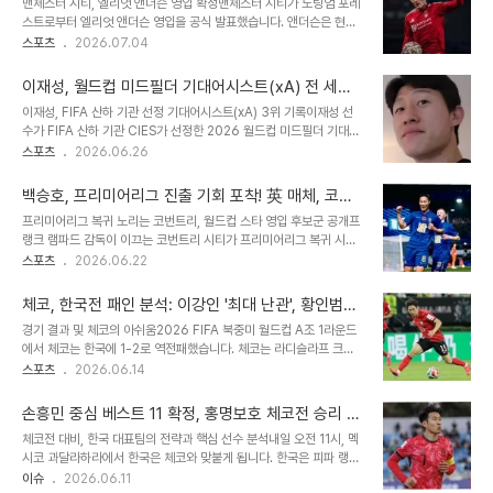
맨체스터 시티, 엘리엇 앤더슨 영입 확정맨체스터 시티가 노팅엄 포레
토날리를 영입하는 데 합의했습니다. 토날리는 중앙 및 수비형 미드필
스트로부터 엘리엇 앤더슨 영입을 공식 발표했습니다. 앤더슨은 현재
더를 소화하며 공수 양면에 걸쳐 활약할 수 있는 박투박형 선수로 평가
잉글랜드 대표팀 소속으로 월드컵에 참가 중이며, 메디컬 테스트를 마
스포츠
2026.07.04
받습니다. 또한, 같은 이탈리아 출신인 로베르토 데 제르비 감독과의
쳤습니다. 잉글랜드 복귀 후 공식 절차가 마무리될 예정입니다. 앤더슨
시너지 효과도 기대됩니다.토트넘의 공격적인 선수단 개편 현황토트
의 성장 과정 및 활약상 분석뉴캐슬 유스 출신인 앤더슨은 어린 시절부
넘은 올여름 들어 로버트슨, 세네시, 판 ..
이재성, 월드컵 미드필더 기대어시스트(xA) 전 세계
터 뛰어난 재능을 보였으며, 임대 생활을 통해 실전 경험을 쌓았습니
3위 달성!
이재성, FIFA 산하 기관 선정 기대어시스트(xA) 3위 기록이재성 선
다. 노팅엄 포레스트 이적 후에는 공격형 미드필더와 중앙 미드필더를
수가 FIFA 산하 기관 CIES가 선정한 2026 월드컵 미드필더 기대어
오가며 팀의 핵심 선수로 성장했습니다. 지난 시즌 리그 38경기에 모
시스트(xA) 순위에서 전체 3위를 차지했습니다. 이는 동료에게 양질
스포츠
2026.06.26
두 출전하여 4골 4도움을 기록하며 프리미어리그 정상급 미드필더로
의 패스를 많이 공급했다는 것을 의미합니다. 축구 통계 매체 옵타에
평가받았습니다. 역대 최고 이적료 경신 가능성 및 월드컵 활약이번 이
따르면 xA는 특정 선수의 패스가 어시스트로 인정될 확률을 수치화한
적은 옵션 충족 시 프리미어리그..
백승호, 프리미어리그 진출 기회 포착! 英 매체, 코번
것입니다. 이재성의 뛰어난 패스 능력과 경쟁자 분석CIES가 발표한
트리 영입 후보로 주목
프리미어리그 복귀 노리는 코번트리, 월드컵 스타 영입 후보군 공개프
90분당 xA 순위에서 이재성 선수는 0.36을 기록하며 세계적인 선
랭크 램파드 감독이 이끄는 코번트리 시티가 프리미어리그 복귀 시즌
수들과 어깨를 나란히 했습니다. 1위는 캐나다의 네이선 살리바, 2위
을 대비하여 월드컵 스타 영입을 고려하고 있습니다. 영국 매체 '미
스포츠
2026.06.22
는 프랑스의 마이클 올리세가 차지했습니다. 이재성 선수는 이번 월드
러'는 램파드 감독이 선수들의 기량을 직접 확인하기 위해 월드컵 현지
컵 조별리그에서 두 경기에 선발 출전하며 활약했습니다. 이재성 선수
에 머물고 있다고 보도했습니다. 이 과정에서 코번트리가 주목할 만한
의 월드컵 활약상..
체코, 한국전 패인 분석: 이강인 '최대 난관', 황인범
잠재적 영입 후보 명단이 공개되었습니다. 백승호, 코번트리 영입 후보
'예상 밖 영웅'으로 떠오르다
경기 결과 및 체코의 아쉬움2026 FIFA 북중미 월드컵 A조 1라운드
1순위로 급부상공개된 명단에는 대한민국 국가대표 미드필더 백승호
에서 체코는 한국에 1-2로 역전패했습니다. 체코는 라디슬라프 크레
의 이름이 포함되어 있습니다. 매체는 백승호가 버밍엄 시티 FC에서
이치의 선제골로 앞서갔으나, 한국 미드필더진의 공세에 연속골을 허
스포츠
2026.06.14
핵심적인 활약을 펼쳤으며, 월드컵에서도 대표팀의 중추적인 역할을
용하며 무너졌습니다. 체코는 승리를 눈앞에 두고 리드를 지키지 못한
수행하고 있다고 평가했습니다. 소속팀 버밍엄의 승격이 어려운 상황
것에 대한 아쉬움을 표했습니다. 체코 매체의 이강인 집중 분석체코 매
에서, 이번 여름 이적 시장은 백승호가 프리미..
손흥민 중심 베스트 11 확정, 홍명보호 체코전 승리 준
체 '라이브스포츠'는 한국전 패인을 미드필더진에서 찾았으며, 특히 이
비 완료
체코전 대비, 한국 대표팀의 전략과 핵심 선수 분석내일 오전 11시, 멕
강인에게 주목했습니다. 이강인은 어시스트와 결정적인 기회 창출, 높
시코 과달라하라에서 한국은 체코와 맞붙게 됩니다. 한국은 피파 랭킹
은 경합 성공률, 성공적인 드리블 등을 기록하며 최고 평점을 받았습니
25위, 체코는 41위이며, 슈퍼 컴퓨터는 한국의 승리 확률을 43%로
이슈
2026.06.11
다. 체코 선수들은 이강인을 막기 위해 네 차례나 파울을 범했으며, 이