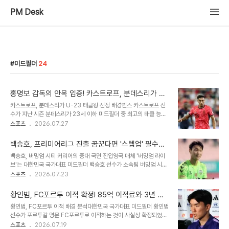
PM Desk
미드필더
24
홍명보 감독의 안목 입증! 카스트로프, 분데스리가 U-
23 태클왕 등극
카스트로프, 분데스리가 U-23 태클왕 선정 배경옌스 카스트로프 선
수가 지난 시즌 분데스리가 23세 이하 미드필더 중 최고의 태클 능력
을 갖춘 선수로 선정되었습니다. 이는 그의 뛰어난 수비 경쟁력을 입증
스포츠
2026.07.27
하는 결과입니다. 스스로는 월드컵에서의 아쉬움을 딛고 큰 도약을 다
짐하고 있습니다. 월드컵 경험과 새 시즌 목표카스트로프 선수는 북중
백승호, 프리미어리그 진출 꿈꾼다면 '스텝업' 필수…
미 월드컵에서의 경험을 소중히 여기지만, 결과에 대한 아쉬움을 표현
英 매체, 2024/25시즌 핵심 과제 제시
백승호, 버밍엄 시티 커리어의 중대 국면 진입영국 매체 '버밍엄 라이
했습니다. 특히 제한된 출전 시간과 숙소 환경에 대한 불만을 드러내며
브'는 대한민국 국가대표 미드필더 백승호 선수가 소속팀 버밍엄 시티
다음 시즌에는 결장 횟수를 줄이고 싶다는 의지를 밝혔습니다. 그는 여
에서의 커리어에 있어 가장 중요한 시기를 맞이했다고 보도했습니다.
스포츠
2026.07.23
러 포지션을 소화하며 많은 경기에 출전할 수 있다면 기꺼이 받아들이
지난 2024년 1월 잉글랜드 무대에 진출한 백승호 선수는 팀의 3부
겠다고 말했습니다. 카스트로프의 '마초 수비력' 통계적 증명카스트로
리그 우승 및 2부 리그 승격에 크게 기여하며 잉글랜드 프로축구선수
프 선수의 강점인 '마초 수비'..
황인범, FC포르투 이적 확정! 85억 이적료와 3년 계
협회(PFA) 올해의 팀에 선정되는 영예를 안았습니다. 이러한 활약을
약으로 '별들의 무대' 재도전
황인범, FC포르투 이적 배경 분석대한민국 국가대표 미드필더 황인범
바탕으로 월드컵 무대에도 성공적으로 발을 디뎠습니다. 원정 경기력
선수가 포르투갈 명문 FC포르투로 이적하는 것이 사실상 확정되었습
기복, '스텝업' 위한 해결 과제백승호 선수는 팀의 핵심 미드필더로서
니다. 포르투갈 매체에 따르면 이적료는 약 85억 원이며, 3년 계약에
스포츠
2026.07.19
굳건한 입지를 다졌으나, 원정 경기에서의 다소 기복 있는 경기력은