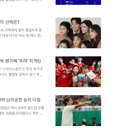
부분 사라졌음을 의미합니다. 이
아시아 4위로 내려앉았습니다. 월
는 일반 A매치보다 훨씬 높은
다. 승리 시 수십 점이 오르지
족의 선택은?
은 이번 패배로 인해 아시아축구연
 씨 가족에게 딸의 졸업식과 중
밀려났습니다. ..
 아내 이수진 씨는 딸 재시 양의
하지만 이동국 씨는 축구 경기를
의 노력딸 재시 양은 우수한 성
동국 씨는 멕시코와의 축구 경기
기를 볼 수 있는지 되묻는 모습에
독 평가에 '우려' 직격탄
 이수진 씨 역시 이러한 상황에
과 가족의 근황재시 양은 현..
 '스카이스포츠'는 한국 축구대
니다. 홍명보 감독이 경기 후
언한 것이 한국 축구의 월드컵 접
코에 0-1로 패하며 김승규 골키
 및 홍명보 감독의 평가한국 대
 후반 막판에야 2개 기록하는
하며 남아공전 승리 다짐
 대한 아쉬움을 표하면서도, 선
했습니다. 실점 장면에 대해서는
대표팀은 멕시코와의 월드컵 조별
팽한 흐름을 유지했으나 후반 초
감독은 선수들의 준비 과정과 노
 다음 경기 준비홍명보 감독은