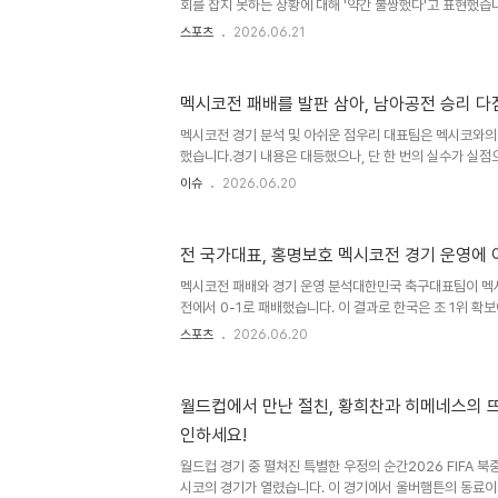
회를 잡지 못하는 상황에 대해 '약간 불쌍했다'고 표현했습
전..
중되는 전술이 선수에게 큰 부담을 준다고 지적했습니다. 
스포츠
2026.06.21
후 다시금 주목받고 있습니다. 전술적 문제점과 선수 보호
에서 0-1로 석패하며 조 2위 확보를 위한 경우의 수를 따
흥민을 원톱으로 세우고 수비에 집중하는 전술은 상대 수비
멕시코전 패배를 발판 삼아, 남아공전 승리 
안정환은 이러한 전술이 어떤 스트라이커라도 견디기 어렵
공감과 향후 전망안정환은 손흥민이 희생양 스트라이커처럼
멕시코전 경기 분석 및 아쉬운 점우리 대표팀은 멕시코와의
전술에 ..
했습니다.경기 내용은 대등했으나, 단 한 번의 실수가 실점
었습니다.공격의 날카로움이 부족하여 유효 슈팅이 단 2개
이슈
2026.06.20
니다. 남아공전 대비 및 선수단 각오패배의 아쉬움을 뒤로
준비에 돌입했습니다.선수들은 멕시코전 경험이 큰 동기 부
고 있습니다.전술적으로 약속된 플레이를 해내며 서로에 대
전 국가대표, 홍명보호 멕시코전 경기 운영에 
향후 일정 및 필승 의지대표팀은 내일 하루 휴식을 취한 뒤 
테레이로 이동할 예정입니다.결과는 아쉬웠지만 자신감을 잃
멕시코전 패배와 경기 운영 분석대한민국 축구대표팀이 멕
시 ..
전에서 0-1로 패배했습니다. 이 결과로 한국은 조 1위 확
담할 수 없게 되었습니다. 전직 국가대표 선수들은 경기력과
스포츠
2026.06.20
했습니다. 실점 상황 및 선수 기용에 대한 비판후반전 실점
선 겹침으로 인한 실책이 지적되었습니다. 또한, 오른발잡
한 전술적 선택에 대해 선수들의 기량을 제대로 활용하지 
월드컵에서 만난 절친, 황희찬과 히메네스의 
이을용은 설영우가 자신의 기량을 보여주지 못하고 있다고 
인하세요!
기 결과에 대한 아쉬움후반전 초반 손흥민 선수의 교체에 
컨디션이..
월드컵 경기 중 펼쳐진 특별한 우정의 순간2026 FIFA 
시코의 경기가 열렸습니다. 이 경기에서 울버햄튼의 동료이