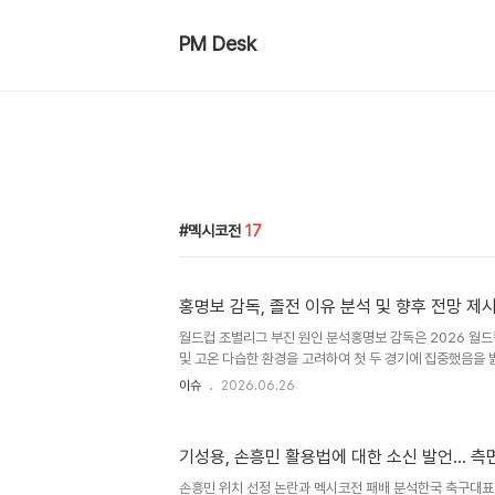
PM Desk
멕시코전
17
홍명보 감독, 졸전 이유 분석 및 향후 전망 제
월드컵 조별리그 부진 원인 분석홍명보 감독은 2026 월
및 고온 다습한 환경을 고려하여 첫 두 경기에 집중했음을
순조로웠으나 2차전의 아쉬운 결과로 인해 최악의 시나리
이슈
2026.06.26
어제 경기는 지금까지의 세 경기 중 가장 좋지 않았으며, 
을 가능성이 높다고 언급했습니다. 선수단 내부 문제 및 
멕시코전 이후 약간의 어수선함은 있었으나, 근본적인 문제
기성용, 손흥민 활용법에 대한 소신 발언... 
은 이러한 부분에 민감하게 반응하며 철저히 준비하는 스
러운 경기력 저하에 당황스러움도 있었지만, 선수들이 이기
손흥민 위치 선정 논란과 멕시코전 패배 분석한국 축구대표