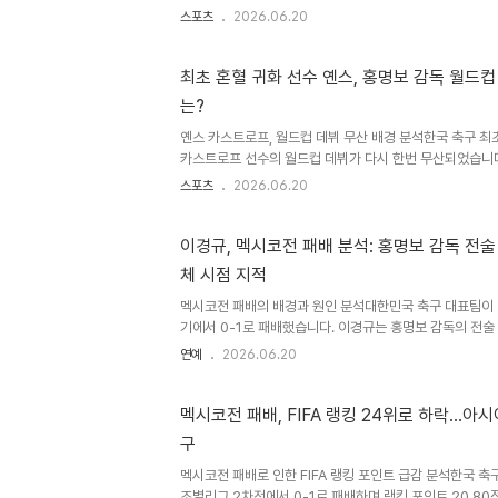
히메네스 선수가 적으로 만나는 흥미로운 상황이 펼쳐졌습니
스포츠
2026.06.20
승리로 마무리되었지만, 두 선수가 보여준 스포츠맨십은 깊
에도 빛난 두 선수의 끈끈한 유대감경기 종료 휘슬이 울리
아쉬움에 잠겨 있던 황희찬 선수를 찾아 따뜻하게 포옹했습니
최초 혼혈 귀화 선수 옌스, 홍명보 감독 월드
참 동안 이야기를 나누며 서로의 월드컵 여정을 응원했습니
는?
하는 스포츠의 가치를 보여주었습니다. 다시 한번 울버햄
희찬 선..
옌스 카스트로프, 월드컵 데뷔 무산 배경 분석한국 축구 최
카스트로프 선수의 월드컵 데뷔가 다시 한번 무산되었습니
에서 한국은 0-1로 석패하며 아쉬움을 남겼습니다. 옌스 
스포츠
2026.06.20
에서 제외되었습니다. 홍명보 감독의 파격적인 전술 변화와
은 후반 멕시코전에서 공격 자원을 대거 투입하며 동점골을
인 엄지성과 양현준을 풀백으로 배치하는 극단적인 공격 전
이경규, 멕시코전 패배 분석: 홍명보 감독 전술
적 선택은 주전 풀백 자원으로 평가받던 옌스 선수의 결장과
체 시점 지적
스 카스트로프의 대표팀 데뷔와 기대감옌스 선수는 지난해 
인 대표팀..
멕시코전 패배의 배경과 원인 분석대한민국 축구 대표팀이
기에서 0-1로 패배했습니다. 이경규는 홍명보 감독의 전술
체코전 승리의 기세를 잇지 못한 대표팀은 최종전에서 32
연예
2026.06.20
니다. 이경규의 구체적인 전술 비판 내용이경규는 손흥민의 
영향으로 공격의 활로를 찾지 못했다고 분석했습니다. 또
활용했어야 한다고 주장했습니다. 단순한 선수 교체를 넘어
멕시코전 패배, FIFA 랭킹 24위로 하락…아시
강조했습니다. 향후 전망 및 남아공전 대비대표팀은 오는 
구
32강 진출을 노립니다. 멕시코전에서의 부족했던 전술적
필요가 있..
멕시코전 패배로 인한 FIFA 랭킹 포인트 급감 분석한국 
조별리그 2차전에서 0-1로 패배하며 랭킹 포인트 20.80