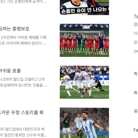
수
니다. 그는 손흥민에게 공격이 집
이러한 발언은 멕시코전 패배 이
의 중요성한국 대표팀은 멕시코전
T
져야 하는 상황에 놓였습니다. 손
결
의 집중 견제를 불러왔습니다.
다짐하는 홍명보호
다고 강조했습니다. 전문가들의
이
 보였다며, 체력 소모가 극심한
 2차전에서 아쉬운 패배를 기록
정
으로 이어지며 패배의 원인이 되
에 그친 점이 아쉬움으로 남았습
S
하고 대표팀은 남아공과의 3차전
여가 되었다며 승리 의지를 다지
한 믿음이 더욱 단단해졌습니다.
아쉬움 표출
모레, 3차전 결전지인 멕시코 몬
최
최
근
지 않고 32강 진출을 위해 다
시코와의 월드컵 조별리그 2차
글
보에 실패하며 토너먼트 진출을 장
과
 운영 방식에 대해 아쉬움을 표
인
최
 상황에서 골키퍼와 수비수의 동
기
글
이 설영우를 왼쪽 윙백으로 기용
못했다는 비판이 제기되었습니다.
공
뜨거운 우정 스토리를 확
언급했습니다. 손흥민 교체와 경
대해서도 의문이 제기되었으며,
페
북중미 월드컵에서 대한민국과 멕
F
이
자 절친인 황희찬 선수와 라울