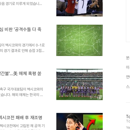
다음 경기로 미루게 되었습니다.
다시금 불거지게 되었습니다. 홍
 최전방 공격수로 배치하는 전술
을 주장전 국가대표 주장 기성용
조하며, 그의 일대일 돌파 능력
심 비판 '공격수들 다 죽
을 수 있다고 분석했습니다. 또
더 공격적인 운영이 가능했을 것
팀이 멕시코와의 경기에서 0-1로
의 경기 결과로 인해 승점 3점을
부는 최종 3차전 결과에 따라 결
분
개그우먼 김신영은 홍명보 감독의
강해지자 한국 축구의 단점이 여
이
을 것이라고 지적했습니다. 김신
빨간불'…美 매체 혹평 쏟
연
점이 반복되고 있다고 강조했습니
드컵에서 이전과 다른 경기력을..
스
 축구 국가대표팀이 멕시코와의
습니다. 해외 매체는 한국의 실
 선수의 이른 교체에 대한 의문
의 원인한국은 체코전 역전승의
습니다. 경기 내내 결정적인 기
방
To
블이 부족했다는 지적이 나왔습니
…멕시코전 패배 후 재조명
문
To
비판도 있었습니다. 향후 전망 및
자
멕시코전에서 고립된 채 공격 기
Ye
로 조 2위에 자리했습니다. 최종