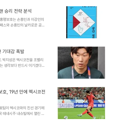
가 없다고 강조했습니다. 또한,
시 승리하겠다는 의지를 밝혔습
랜 승리 전략 분석
전술적 준비를 철저히 할 것임을
최종전은 조별리그 통과를 위해
 홍명보호는 손흥민과 이강인의
 패스와 손흥민의 날카로운 공간
이러한 공격 전개는 멕시코의 수
실수와 집중력의 중요성전반전 멕
 치명적인 실수로 인해 경기 흐
부처 집중력의 중요성을 다시 한
한 기대감 폭발
서의 집중력이 승패를 갈랐습니
용한 공간 침투 전략은 분명 효
전드 박지성은 멕시코전을 조별리
려는 생각보다 반드시 이기겠다는
강조했습니다. 멕시코의 홈 이점
극복 가능하다고 내다봤습니다.
황인범, 백승호 등 미드필더진의
 특히 이강인이 상대 수비 압박
보호, 19년 만에 멕시코전
 표했습니다. 월드컵 2차전 징
 기록을 바꿔갈 것이라고 확신했
대표팀이 멕시코와의 친선 경기에
미국 테네시주 내슈빌에서 열린 경
며 승리를 향해 나아가고 있습니
 평가전으로, 멕시코는 FIFA 랭
 이번 승리를 통해 랭킹 상승과