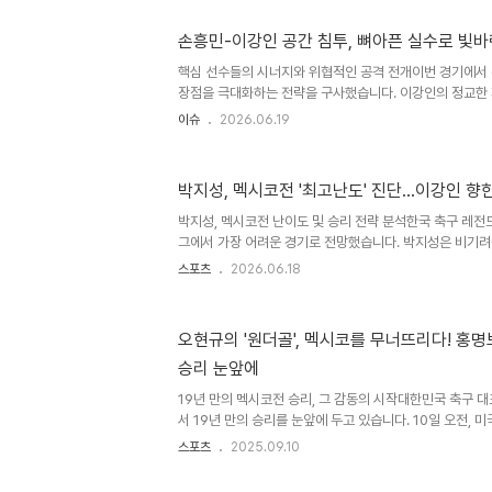
결과는 아쉽지만 선수들이 최선을 다했기에 고개 숙일 필요
남아프리카공화국과의 최종전을 집중적으로 준비하여 반드
손흥민-이강인 공간 침투, 뼈아픈 실수로 빛바
니다. 상대 팀의 스피드와 피지컬에 대한 분석을 바탕으로 
시사했습니다. 향후 전망 및 고지대 적응 변수남아공과의 
핵심 선수들의 시너지와 위협적인 공격 전개이번 경기에서
매우 중요..
장점을 극대화하는 전략을 구사했습니다. 이강인의 정교한
침투 능력이 돋보이는 공격이 여러 차례 연출되었습니다. 
이슈
2026.06.19
비에 큰 위협이 되었습니다. 경기 흐름을 바꾼 결정적인 
시코를 상대로 좋은 흐름을 이어가던 대표팀은 후반전 초반
름을 내주었습니다. 골키퍼의 판단 착오로 인한 실점은 승
박지성, 멕시코전 '최고난도' 진단...이강인 향
번 일깨워주었습니다. 결국 전술적인 우위보다는 승부처에
다. 전술적 성공과 아쉬운 결과의 대비손흥민과 이강인을 활
박지성, 멕시코전 난이도 및 승리 전략 분석한국 축구 레
과적이었습니다. 멕..
그에서 가장 어려운 경기로 전망했습니다. 박지성은 비기
마음가짐으로 경기에 임해야 좋은 결과를 얻을 수 있다고 
스포츠
2026.06.18
과 고지대 환경에 대해서는 과거 경험을 바탕으로 충분히 
이강인 중심의 공격 전개 및 징크스 타파박지성은 이강인, 
패스와 움직임이 좋은 찬스를 만들 수 있다고 분석했습니다.
오현규의 '원더골', 멕시코를 무너뜨리다! 홍명
을 개인 기량으로 벗어나면 큰 위협이 될 것이라고 기대감을
승리 눈앞에
크스에 대해서는 언젠가 깨져야 할 것이라며 이번 선수들이
습니다. ..
19년 만의 멕시코전 승리, 그 감동의 시작대한민국 축구 
서 19년 만의 승리를 눈앞에 두고 있습니다. 10일 오전, 
기에서 손흥민과 오현규의 환상적인 골로 멕시코를 압도하
스포츠
2025.09.10
다. 이번 경기는 2026 FIFA 북중미 월드컵을 위한 중요한
킹 13위의 강팀입니다. 한국은 역대 전적에서 열세였지만,