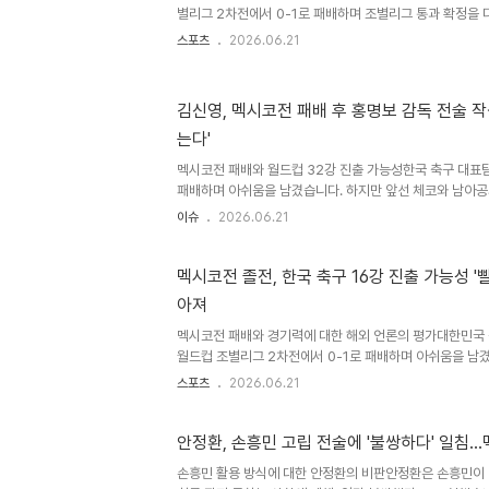
심리적 부담으로..
별리그 2차전에서 0-1로 패배하며 조별리그 통과 확정을 
이번 패배로 인해 손흥민 선수의 활용 방식에 대한 논란이 
스포츠
2026.06.21
명보 감독은 체코전에 이어 멕시코전에서도 손흥민 선수를
을 사용했습니다. 기성용, 손흥민의 최적 포지션은 측면임
은 손흥민 선수가 왼쪽 측면에서 가장 위협적인 선수임을 강
김신영, 멕시코전 패배 후 홍명보 감독 전술 작
과 공격 전개 능력을 고려할 때 측면 활용이 더 효과적이었
는다'
한, 대표팀이 수비 숫자를 줄이고 포백 체제로 전환했다면 
이라고 덧붙..
멕시코전 패배와 월드컵 32강 진출 가능성한국 축구 대표
패배하며 아쉬움을 남겼습니다. 하지만 앞선 체코와 남아공
확보하며 2위 자리를 유지했습니다. 따라서 32강 진출 여
이슈
2026.06.21
정될 예정입니다. 김신영, 홍명보 감독 전술에 대한 비판
전술 운용에 대해 강한 비판의 목소리를 냈습니다. 상대가 
실히 드러났으며, 이러한 전술로는 공격수들이 어려움을 겪
멕시코전 졸전, 한국 축구 16강 진출 가능성 '
영은 유기적인 플레이 주문 부족을 문제 삼으며, 이러한 
아져
다. 경기력 저하와 향후 전망에 대한 우려김신영은 이번 월
멕시코전 패배와 경기력에 대한 해외 언론의 평가대한민국
월드컵 조별리그 2차전에서 0-1로 패배하며 아쉬움을 남겼
망스러운 경기력에 대해 혹평을 쏟아냈습니다. 특히 손흥민
스포츠
2026.06.21
도 제기되었습니다. 경기 내용 분석 및 실망스러운 경기력
기세를 이어가지 못하고 치명적인 실책으로 선제골을 헌납했
회를 살리지 못했으며, 점유율은 높았으나 크로스와 드리
안정환, 손흥민 고립 전술에 '불쌍하다' 일침
다. 마치 패스 5번 성공 시 승점을 얻는 것처럼 보였다는 
손흥민 활용 방식에 대한 안정환의 비판안정환은 손흥민이 
16강 진출 가능성이번 패배로 한국은 1승 1패, 승점 3점으