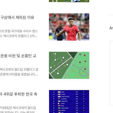
스
다. 비록 경기는 멕시코의 1-0
북
은 인상을 남겼습니다. 경기 후
트
자마자 히메네스 선수는 패배의
위
다. 두 선수는 경기 후에도 한
터
컵 구상에서 제외된 이유
플
다. 이들의 우정은 국경을 초월
러
튼에서 함께할 미래를 약속하다황
Ar
그
초의 혼혈 국가대표 수비수 옌스
인
다. 멕시코와의 조별리그 2차전
선수는 이 경기에서도 출전 명단
Ca
 옌스 제외의 연관성홍명보 감독
 노렸습니다. 특히 측면 공격수
술을 구사했습니다. 이러한 전술
 운용 비판 및 손흥민 교
 맞물려 의문을 낳았습니다. 옌
외국 태생 혼혈 선수 최초로 성
 멕시코와의 월드컵 조별리그 경
 운용에 아쉬움을 표했습니다.
강 진출 여부를 결정하게 되었습
이른 교체 시점을 지적하며, 그
한 손흥민을 원톱보다는 측면에서
 전술 자체의 변화가 필요했다고
아 4위로 후퇴한 한국 축
25일 남아공과의 최종전을 통해
 대응이 남아공전에서는 개선될
축구대표팀은 멕시코와의 월드컵
점을 잃었습니다. 이는 체코전 승