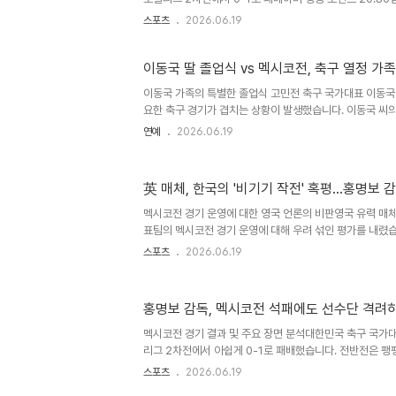
리로 얻었던 20.92점과 거의 맞먹는 수치로, 상승세가 대
스포츠
2026.06.19
로 인해 한국은 FIFA 실시간 랭킹에서 24위로 하락하며 
드컵 본선 경기의 높은 가중치와 순위 변동월드컵 본선 경기
가중치가 적용되어 결과에 따른 포인트 변동 폭이 매우 큽니
이동국 딸 졸업식 vs 멕시코전, 축구 열정 가
만, 패배 시에는 그만큼 큰 손실을 감수해야 합니다. 한국
이동국 가족의 특별한 졸업식 고민전 축구 국가대표 이동국
맹(AFC) 가맹국 순위에서 일본, 호주, 이란에 이어 4위로 
요한 축구 경기가 겹치는 상황이 발생했습니다. 이동국 씨의
최우등 졸업 소식을 전하며 난감한 심경을 표현했습니다. 
연예
2026.06.19
우선시하는 모습을 보였습니다. 축구 경기 관람을 위한 가족
적으로 졸업 학위를 받게 되었음에도 불구하고, 아버지 이
를 봐야 한다고 주장했습니다. 졸업식 시간에 맞춰 축구 경
英 매체, 한국의 '비기기 작전' 혹평…홍명보 감
서 가족의 축구에 대한 뜨거운 열정을 엿볼 수 있었습니다.
동조하며 가족의 축구 사랑을 드러냈습니다. 재시 양의 학업
멕시코전 경기 운영에 대한 영국 언론의 비판영국 유력 매체
표팀의 멕시코전 경기 운영에 대해 우려 섞인 평가를 내렸습
'실점 장면을 제외하면 준비한 대로 경기가 진행됐다'고 발
스포츠
2026.06.19
근법에 대한 의문을 증폭시켰다는 지적입니다. 한국은 멕시
퍼의 치명적인 실수로 결승골을 헌납했습니다. 경기력 분석
표팀은 경기 내내 답답한 공격 전개를 보였으며, 유효슈팅은
홍명보 감독, 멕시코전 석패에도 선수단 격려
데 그쳤습니다. 홍명보 감독은 경기 후 기자회견에서 결과에
수들이 최선을 다했고 멕시코의 특징에 잘 대비했다고 평가
멕시코전 경기 결과 및 주요 장면 분석대한민국 축구 국가
콜의 ..
리그 2차전에서 아쉽게 0-1로 패배했습니다. 전반전은 팽
반 단 한 번의 실수가 승패를 갈랐습니다. 경기 후 홍명보 
스포츠
2026.06.19
력에 대해 긍정적으로 평가했습니다. 감독의 선수단 격려와