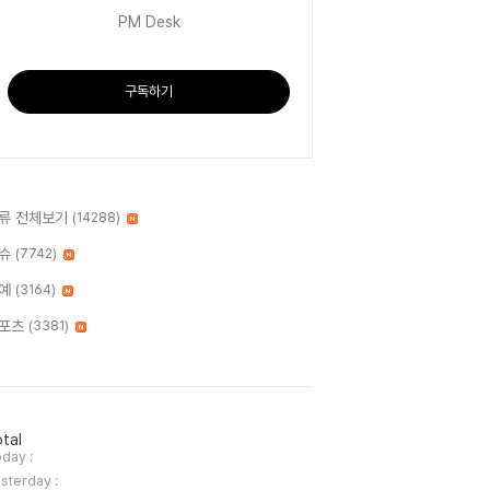
PM Desk
구독하기
류 전체보기
(14288)
슈
(7742)
예
(3164)
포츠
(3381)
tal
day :
sterday :