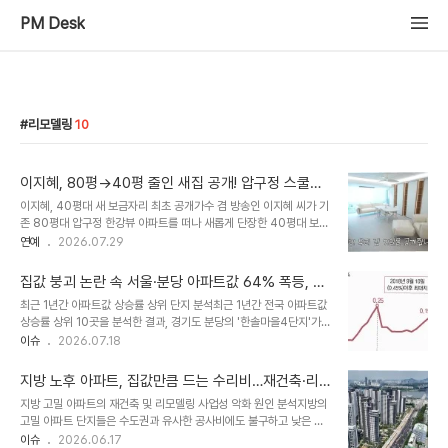
PM Desk
리모델링
10
이지혜, 80평→40평 줄인 새집 공개! 압구정 스쿨뷰
와 맞춤 리모델링으로 재탄생
이지혜, 40평대 새 보금자리 최초 공개가수 겸 방송인 이지혜 씨가 기
존 80평대 압구정 한강뷰 아파트를 떠나 새롭게 단장한 40평대 보금
자리를 처음으로 공개했습니다. 평수는 절반가량 줄었지만, 압구정 스
연예
2026.07.29
쿨뷰와 맞춤형 리모델링으로 완전히 달라진 공간이 시선을 사로잡았
습니다. 이지혜 씨는 몇 달간의 이사 준비 끝에 드디어 새집을 공개하
집값 붕괴 논란 속 서울·분당 아파트값 64% 폭등, 원
게 되었다고 밝혔습니다. 교육 환경 고려한 입지와 실용적인 맞춤 설계
인 분석 및 전망
최근 1년간 아파트값 상승률 상위 단지 분석최근 1년간 전국 아파트값
새집은 약 40년 된 구축 아파트로, 약 7주간의 대대적인 리모델링을
상승률 상위 10곳을 분석한 결과, 경기도 분당의 '한솔마을4단지'가
거쳐 새롭게 탄생했습니다. 평수는 줄었지만 알찬 인테리어로 만족감
64% 상승하며 가장 높은 상승률을 기록했습니다. 서울에서는 강남
이슈
2026.07.18
을 드러냈습니다. 무엇보다 창밖으로 학교가 내려다보이는 압구정 스
구 일원동 '수서' 아파트가 55.9% 상승하며 1위를 차지했습니다. 이
쿨뷰는 두 딸의 교육 환경을 고려한 입지와 가족의 생활 동선을 반영한
러한 상승세는 주로 정비사업 단지와 노후 신도시 재건축 및 리모델링
맞춤형 설계로 실용성을 높였습니다. ..
지방 노후 아파트, 집값만큼 드는 수리비…재건축·리
추진과 관련이 있는 것으로 분석됩니다. 지역별 아파트값 상승 현황 및
모델링 난항 겪는 이유는?
지방 고밀 아파트의 재건축 및 리모델링 사업성 악화 원인 분석지방의
원인서울에서는 '수서' 아파트의 경우 개발 및 재건축 기대감이 시세에
고밀 아파트 단지들은 수도권과 유사한 공사비에도 불구하고 낮은 집
반영되었으며, 서초구 '현대홈타운'은 주변 아파트와의 통합 재건축 추
값으로 인해 재건축 및 리모델링 사업 추진에 큰 어려움을 겪고 있습니
이슈
2026.06.17
진이 가격 상승 요인으로 작용했습니다. 경기도에서는 분당 신도시의