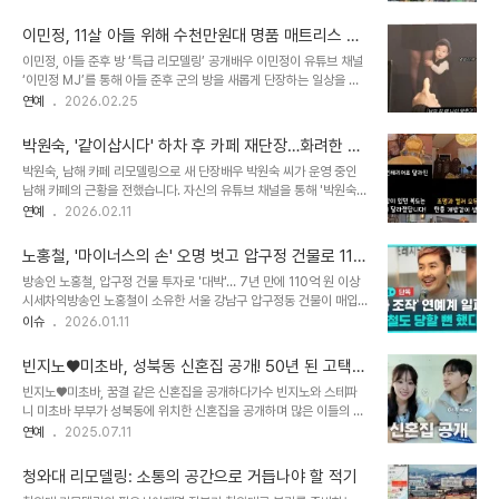
다. 이미 용적률이 높아 일반분양 물량이 부족하여 사업성이 낮으며,
노후 신도시 재건축 및 리모델링 추진이 아파트값 상승을 견인했습니
고령 소유주와 인구 감소 문제까지 겹쳐 사업 추진이 더욱 복잡해지고
다. 지방 광역시에서도 부..
이민정, 11살 아들 위해 수천만원대 명품 매트리스 선
있습니다. 배관 파손 및 노후화로 인한 생활 불편과 정비사업의 한계준
물…‘럭셔리 리모델링’ 공개
이민정, 아들 준후 방 ‘특급 리모델링’ 공개배우 이민정이 유튜브 채널
공 20년이 넘은 지방의 한 아파트 단지에서는 조경수 뿌리로 인한 배
‘이민정 MJ’를 통해 아들 준후 군의 방을 새롭게 단장하는 일상을 공
관 파손 및 누수가 빈번하게 발생하고 있습니다. 이러한 기반 시설 교
개하며 화제를 모으고 있습니다. 8년 동안 사용한 가구와 아이의 성장
연예
2026.02.25
체가 시급함에도 불구하고, 재건축은 용적률 한계로 사업성이 없고 리
흔적이 고스란히 담긴 방을 공개한 이민정은 아들의 수면 환경 개선을
모델링은 높은 분담금과 복잡한 동의율 요건으로 인해 주민들의 참여
위해 침대 교체를 결정했습니다. 특히, 성장기 아들에게 최적의 편안함
가 저조한 실정입니다. 인구 감..
박원숙, '같이삽시다' 하차 후 카페 재단장…화려한 변
을 선사하고자 하는 엄마의 마음이 돋보였습니다. 프리미엄 매트리스
신 공개!
박원숙, 남해 카페 리모델링으로 새 단장배우 박원숙 씨가 운영 중인
선택, ‘뷰티레스트 블랙’이민정은 아들과 함께 시몬스 매장을 방문하여
남해 카페의 근황을 전했습니다. 자신의 유튜브 채널을 통해 '박원숙의
직접 매트리스를 체험했습니다. 최종적으로 선택한 제품은 시몬스의
커피앤스토리' 리모델링 과정을 공개하며, 인테리어 변화를 예고했습
연예
2026.02.11
최상위 라인인 ‘뷰티레스트 블랙’ 시리즈의 ‘루실’ 모델로, 사양에 따라
니다. 카페 내부는 골드 앤 핑크 톤으로 새롭게 꾸며졌으며, 화려한 샹
약 2000만 원에서 4000만 원대에 이르는 프리미엄 매트리스입니
들리에와 수국 장식, 작은 갤러리 공간 등이 마련되어 눈길을 끕니다.
다. 140kg 하중..
노홍철, '마이너스의 손' 오명 벗고 압구정 건물로 110
넓은 공간은 조명과 컬러 변경으로 더욱 개방감을 갖추게 되었습니다.
억 시세차익… 부동산 투자 비법은?
방송인 노홍철, 압구정 건물 투자로 '대박'… 7년 만에 110억 원 이상
과거 최고 매출 540만원 기록 화제박원숙 씨는 지난 2011년부터 남
시세차익방송인 노홍철이 소유한 서울 강남구 압구정동 건물이 매입
해 별장을 개조해 카페를 운영해왔습니다. 과거 방송을 통해 카페 첫
7년 만에 시세차익 110억원 이상을 기록한 것으로 분석됐다. 노홍철
이슈
2026.01.11
매출이 18만원이었으나, 방송 출연 후 하루 최고 매출이 540만원에
은 2018년 11월 압구정역 인근 압구정로 이면의 건물을 약 122억원
달했던 경험을 밝혀 화제가 되기도 했습니다. 이러한 성공 경험은 그녀
에 매입했다. 취득세와 중개수수료 등을 포함한 총투자금은 약 129억
의 카페 운영에 대한 ..
빈지노♥미초바, 성북동 신혼집 공개! 50년 된 고택,
원으로 추산된다. 노홍철의 압구정 건물 투자는 '마이너스의 손'이라는
감각적인 리모델링 비하인드 스토리
빈지노♥미초바, 꿈결 같은 신혼집을 공개하다가수 빈지노와 스테파
그간의 이미지를 벗고 성공적인 부동산 투자 사례로 평가받고 있다. 노
니 미초바 부부가 성북동에 위치한 신혼집을 공개하며 많은 이들의 부
홍철, 건물 매입 후 리모델링으로 가치 상승… 현재 추정 가치 236억
러움을 샀습니다. 유튜브 채널 '스테파니 미초바'를 통해 공개된 이들
연예
2025.07.11
원해당 건물은 1988년에 준공된 5층 규모(지하 1층~지상 5층) 건물
의 보금자리는, 50년 된 고택을 직접 리모델링하여 완성한 공간으로,
로, 연면적 1368.6㎡(약 414평)이다. 노홍철은 매입 직후 1층 임차
부부의 개성과 따뜻한 감성이 묻어나는 곳입니다. 특히, 낡은 집을 새
인을..
청와대 리모델링: 소통의 공간으로 거듭나야 할 적기
롭게 탈바꿈하는 과정에서 겪었던 다양한 에피소드와 인테리어 팁들