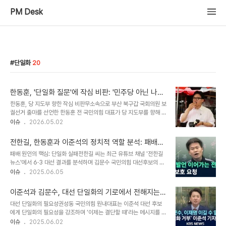
PM Desk
단일화
20
한동훈, '단일화 질문'에 작심 비판: '민주당 아닌 나와
만 싸우려 한다'
한동훈, 당 지도부 향한 작심 비판무소속으로 부산 북구갑 국회의원 보
궐선거 출마를 선언한 한동훈 전 국민의힘 대표가 당 지도부를 향해 날
선 비판을 쏟아냈습니다. 한 전 대표는 페이스북을 통해 '장동혁 당권
이슈
2026.05.02
파는 여기 부산 북구갑에서 더불어민주당이 아니라 한동훈하고만 싸
우려 한다'고 직격했습니다. 이는 국민의힘 부산 북구갑 보궐선거 면접
전한길, 한동훈과 이준석의 정치적 역할 분석: 패배의
과정에서 '한동훈과 단일화' 관련 질문이 나왔다는 기사를 공유하며 나
원인과 향후 전략
패배 원인의 핵심: 단일화 실패전한길 씨는 최근 유튜브 채널 '전한길
온 발언으로, 당 지도부가 자신과의 경쟁에만 몰두하고 있다고 주장하
뉴스'에서 6·3 대선 결과를 분석하며 김문수 국민의힘 대선후보의 패
는 것으로 풀이됩니다. 하지만 한 전 대표는 '저는 개의치 않는다'며,
배 원인으로 '단일화 실패'를 지적했습니다. 그는 "김문수 후보가 이준
이슈
2025.06.05
'오직 북구 발전과 보수재건을 위해 민주당을 꺾고 반드시 승리하겠
석 후보와 합치면 49.49%가 된다"며 단일화의 중요성을 강조했습
다'는 의지를 다졌습니다. 국민의힘 후보들의 '단일화 불가' 입장부산
니다. 이준석 후보가 대선에서 지더라도 한국 우파 진영의 새로운 지도
북구갑 국회의원 보궐선거에서 ..
이준석과 김문수, 대선 단일화의 기로에서 전해지는
자가 되고자 하는 욕심이 있었던 것으로 보인다고 덧붙였습니다. 이러
권성동의 강력한 메시지
대선 단일화의 필요성권성동 국민의힘 원내대표는 이준석 대선 후보
한 분석은 많은 이들에게 깊은 인상을 남겼습니다. 이준석과 한동훈,
에게 단일화의 필요성을 강조하며 ‘이제는 결단할 때’라는 메시지를 전
정치적 갈등의 중심전한길 씨는 이준석 후보와 한동훈 전 대표를 '민주
달했습니다. 그는 ‘미래는 이준석, 지금은 김문수’라는 표현으로 두 후
이슈
2025.06.02
당이 보낸 간첩'으로 비유하며 강한 비판을 쏟아냈습니다. 그는 "결국