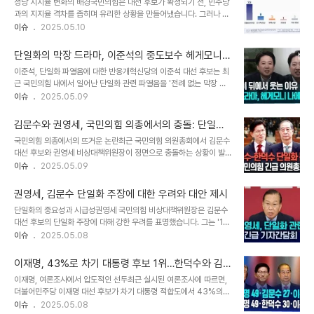
정당 지지율 변화의 배경국민의힘은 대선 후보가 확정되기 전, 민주당
다. 조사 방법은 여론조사공정이 의뢰한 것으로, 표본오차는 95% 신
과의 지지율 격차를 좁히며 유리한 상황을 만들어냈습니다. 그러나 후
뢰수준에 ±3.1%p로 밝혀졌습니다. 이러한 데이터는 유권자들의 마
보 확정 이후, 당 내부의 혼란과 단일화 과정에서의 신경전이 격화되면
이슈
2025.05.10
음을 정리하는 데 중요한 지표가 될 것입니다. 단일화 협상의 난항과
서 지지율이 다시 하락세를 보였습니다. JTBC의 메타J 시스템을 통
향후 전망단일화 협상은 양 후보의 입장 발표와 행동에 따라 다르게 진
해 분석된 바에 따르면, 국민의힘의 지지율은 4월 중순부터 상승세를
행되고 있습니다. 특히 두 후..
단일화의 막장 드라마, 이준석의 중도보수 헤게모니
보였고, 대선 후보 확정 직전에는 민주당과 오차범위 내의 초접전 양상
선언
이준석, 단일화 파열음에 대한 반응개혁신당의 이준석 대선 후보는 최
에 이르렀습니다. 그러나 대선 후보가 확정된 이후에는 지지율이 급격
근 국민의힘 내에서 일어난 단일화 관련 파열음을 '전례 없는 막장 드
히 하락하며 민주당과의 차이는 10%P로 벌어졌습니다. 이 과정에서
라마'라고 표현했습니다. 이 후보는 서울 서초구 한국교총회관을 방문
이슈
2025.05.09
중도층의 실망감이 특히 두드러졌습니다. 중도층의 반응과 지지율 차
한 후 기자들과의 인터뷰에서, 이러한 사태가 중도 보수 진영의 정치적
이중도층의 정치 성향을 가진 응답자들의 지지율 변화는 더욱 뚜렷하
지형을 변화시킬 것이라는 확신을 드러냈습니다. 그는 "자연스럽게 중
게 나타났습니다. 후보 확정 하루 전에는..
김문수와 권영세, 국민의힘 의총에서의 충돌: 단일화
도 보수 진영의 헤게모니는 개혁신당과 이준석이 잡게 될 것"이라는
의 갈림길
국민의힘 의총에서의 뜨거운 논란최근 국민의힘 의원총회에서 김문수
자신감을 보이며, 정치적 재편의 가능성을 제시했습니다. 이준석 후보
대선 후보와 권영세 비상대책위원장이 정면으로 충돌하는 상황이 발
의 발언은 정치적 긴장감을 더욱 고조시키고 있으며, 많은 이들의 이목
생했습니다. 김 후보는 의총에서 “당 지도부는 저 김문수를 끌어내리
이슈
2025.05.09
을 집중시키고 있습니다. 언론의 관심과 막장 드라마이준석 후보는 현
고 무소속 후보를 우리 당 후보로 만들기 위해 온갖 불법 부당한 수단
재 언론에서 '막장 드라마'가 차지하는 비중이 크다고 언급했습니다.
을 동원하고 있다”며 강력하게 반발했습니다. 이는 대선 후보로서의
그는 "지금 언론 지분의 상당 부분을..
권영세, 김문수 단일화 주장에 대한 우려와 대안 제시
입지를 두고 당내에서 벌어지는 갈등을 드러내는 사건이었습니다. 김
단일화의 중요성과 시급성권영세 국민의힘 비상대책위원장은 김문수
후보는 단일화에 대한 불응 의사를 분명히 하며 “이런 단일화에 제가
대선 후보의 단일화 주장에 대해 강한 우려를 표명했습니다. 그는 '11
응할 수 있겠나”라고 질문했습니다. 이와 같은 발언은 당내에서의 긴
일 대통령 선거 후보 등록 이전에 반드시 단일화해서 이재명 세력을 이
이슈
2025.05.08
장감을 더욱 고조시켰습니다. 김문수의 입장과 의원들의 반응김문수
길 후보를 기호 2번 국민의힘 대통령 후보로 세워야 한다'고 강조하며,
후보의 발언 이후 의총장은 다소 가라앉았습니다. 권영세 비상대책위
단일화의 시급성과 중요성을 재차 강조했습니다. 이 발언은 현재 진행
원장은 김 후보의 발언에 대해 “매우 실망스럽다. ..
이재명, 43%로 차기 대통령 후보 1위…한덕수와 김
중인 대선 경선 과정에서의 전략적 결정이 얼마나 중요한지를 일깨워
문수의 단일화 가능성은?
이재명, 여론조사에서 압도적인 선두최근 실시된 여론조사에 따르면,
줍니다. 또한, 단일화가 이루어지지 않을 경우 국민의힘의 대선 후보가
더불어민주당 이재명 대선 후보가 차기 대통령 적합도에서 43%의
없을 가능성에 대한 우려도 드러났습니다. 김문수 후보의 주장과 그에
지지를 얻어 선두를 차지했습니다. 이 조사는 엠브레인퍼블릭, 케이스
이슈
2025.05.08
대한 반박김문수 후보는 한덕수 무소속 대선 예비후보와의 단일화를