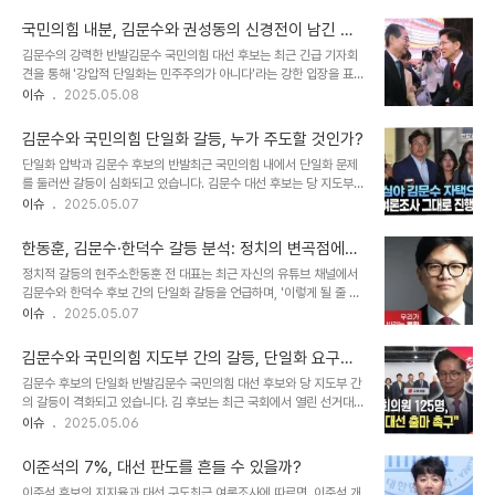
탯리서치, 코리아리서치, 한국리서치가 공동으로 진행한 것으로, 만
12일 이후로 하자고 주장했지만, 권 비대위원장은 이를 '허구의 사
18세 이상의 남녀 1,000명을 대상으로 실시되었습니다. 이재명 후보
실'로 일축했습니다. 그는 '김문..
국민의힘 내분, 김문수와 권성동의 신경전이 남긴 교
는 2025년 대선에 있어 유리한 고지를 점하고 있으며, 이는 그가 지
훈
김문수의 강력한 반발김문수 국민의힘 대선 후보는 최근 긴급 기자회
난 선거에서 보여준 정책적 성과와 국민적 지지가 반영된 결과로 볼 수
견을 통해 '강압적 단일화는 민주주의가 아니다'라는 강한 입장을 표명
있습니다. 한덕수와 김문수의 경쟁무소속 한덕수 후보는 23%의 지지
했습니다. 김 후보는 단일화를 위한 조건으로 일주일간의 선거 운동과
이슈
2025.05.08
를 얻으며 2위를 차지했습니다. 한 후보는 여론조사에서 긍정적인 반
여론조사를 요구하며, '단일화는 시너지가 있어야 한다'고 강조했습니
응을 얻고 있으며, 이는 그의 정치적 경력과 과거 정부에서의 경험이
다. 이는 단순한 후보 교체가 아닌, 유권자들의 신뢰를 얻기 위한 과정
일부 작용했을 것으로 보입니다. 반..
김문수와 국민의힘 단일화 갈등, 누가 주도할 것인가?
이라는 점을 분명히 했습니다. 김문수 후보는 '무소속 후보를 위해 저
단일화 압박과 김문수 후보의 반발최근 국민의힘 내에서 단일화 문제
를 끌어내리려는 이유가 무엇인지 명확히 밝히라'며 당 지도부에 강한
를 둘러싼 갈등이 심화되고 있습니다. 김문수 대선 후보는 당 지도부의
공격을 퍼부었습니다. 권성동의 반격이에 대해 권성동 국민의힘 원내
단일화 여론조사 결정에 불쾌감을 드러내며, '더는 단일화에 개입 말고
이슈
2025.05.07
대표는 김문수 후보의 기자회견을 비판하며, '알량한 후보자리를 지키
관련 업무를 즉시 중단하라'고 요구했습니다. 이는 단일화 과정에서 후
려 회견했다'고 공격했습니다. 권 원내대표는 김 후보의 반응이 당원과
보가 주도권을 가져야 한다는 메시지를 명확히 전달한 것입니다. 김 후
국민들의 지지를 받지 못한 것이라고..
한동훈, 김문수·한덕수 갈등 분석: 정치의 변곡점에서
보는 '내일 18시에 한덕수 후보를 단독으로 만날 것'이라는 입장을 밝
마주한 진실
정치적 갈등의 현주소한동훈 전 대표는 최근 자신의 유튜브 채널에서
히며, '이 약속은 후보가 제안했고, 불필요한 논쟁은 없어야 한다'고 강
김문수와 한덕수 후보 간의 단일화 갈등을 언급하며, '이렇게 될 줄 몰
조했습니다. 이와 같은 발언은 당내 갈등이 심화되고 있음을 잘 보여줍
랐던 것처럼 얘기하는 게 더 놀랍다'고 말했습니다. 이는 단일화 협상
이슈
2025.05.07
니다. 국민의힘 지도부와의 갈등 심화김문수 후보의 요구에도 불구하
이 원활히 진행되지 않는 현 상황을 꼬집는 발언으로, 국민의힘 내부의
고 국민의힘 지도부는 여론조사 진행을 강행할 의지를 보이고 있습니
혼란을 드러냅니다. 특히 김문수 후보는 입장문에서 '후보를 배제한 채
다. 권영세 비상대책위원장은 ..
김문수와 국민의힘 지도부 간의 갈등, 단일화 요구에
일방적 당 운영을 강행하는 등 사실상 당의 공식 대선후보로 인정하지
대한 반발
김문수 후보의 단일화 반발김문수 국민의힘 대선 후보와 당 지도부 간
않는 모습'이라며 비판을 쏟아냈습니다. 이러한 상황은 유권자들에게
의 갈등이 격화되고 있습니다. 김 후보는 최근 국회에서 열린 선거대책
혼란을 줄 뿐만 아니라, 당 내부의 결속력에도 심각한 영향을 미칠 수
위원회 회의에서 당 지도부의 단일화 요구에 공개적으로 반발하며 유
이슈
2025.05.06
있습니다. 한동훈의 리더십과 책임론한동훈 전 대표는 대선 후보 경선
감을 표명했습니다. 그는 장동혁 사무총장 임명안이 무산된 것에 대해
탈락에 대한 책임을 리더가 져야 한다고 강조했습니다. 그는 '결과가
'대선후보의 당무우선권을 침해했다'고 주장하며 지도부의 결정에 불
좋을 경우 포상은 각자에..
이준석의 7%, 대선 판도를 흔들 수 있을까?
만을 드러냈습니다. 이는 김 후보가 단일화 추진을 위해 중앙선대위에
이준석 후보의 지지율과 대선 구도최근 여론조사에 따르면, 이준석 개