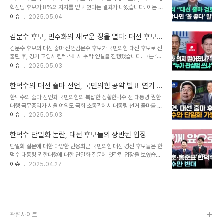
기구를 설치할 것을 지시한 이후에 발생한 일로, 당내 갈등이 더욱 깊
혁신당 후보가 8%의 지지를 얻고 있다는 결과가 나왔습니다. 이는 대
어지는 양상을 보이고 있습니다. 단일화 추진의 필요성김 후보는 단일
선에서 7%에서 8% 사이의 지지율을 기록하고 있는 상황으로, 보수
이슈
2025.05.04
화의 필요성을 강조하며, '반 이재명 전선을 구축하고 보수진영의 단일
진영의 표심을 끌어올릴 수 있는 중요한 변수로 작용할 수 있습니다.
대오를 형성하기 위한 것'이라고 설명했습니다. 그는 이준석 개혁신당
특히, 김문수 후보와 한덕수 대선 예비후보가 단일화를 마무리한 후,
대통령 후보와 이낙연 새로운미래 상임고..
김문수 후보, 민주화의 새로운 장을 열다: 대선 후보로
이 후보의 결정이 대선의 향방을 좌우할 가능성이 있다는 관측이 제기
서의 소명과 포부
김문수 후보의 대선 출마 선언김문수 후보가 국민의힘 대선 후보로 선
되고 있습니다. 보수 진영 내에서는 이 후보의 지지를 통해 중도층의
출된 후, 경기 고양시 킨텍스에서 수락 연설을 진행했습니다. 그는 ‘대
표심을 확보할 필요성이 더욱 강조되고 있습니다. 단일화의 가능성과
한민국이 민주화의 새로운 단계에 들어왔다고 생각한다’며 ‘중대한 기
이슈
2025.05.03
보수 진영의 기대이준석 후보는 단독 지지율로는 대선 판도를 바꾸기
로에서 막중한 책임감을 느낀다’고 밝혔습니다. 이는 많은 유권자들에
어려운 상황인 반면, 단일화를 통해 '반(反)이재명 빅텐트'를 형성하는
게 강한 인상을 남겼으며, 민주주의의 발전을 위한 새로운 비전을 제시
것이 중요하다는 의견이 많습니다..
한덕수의 대선 출마 선언, 국민의힘 공약 발표 연기 배
했습니다. 반이재명 연대의 필요성김 후보는 ‘이재명 더불어민주당 후
경은?
한덕수의 출마 선언과 국민의힘의 복잡한 상황한덕수 전 대통령 권한
보가 대통령이 되면 바람직하지 않다는 많은 이들과 손잡고 갈 것’이라
대행 국무총리가 서울 여의도 국회 소통관에서 대통령 선거 출마를 선
고 언급하며, 반이재명 연대의 필요성을 강조했습니다. 그는 다양한 정
언했습니다. 이 발표는 국민의힘이 3일 전당대회를 앞두고 이루어졌
이슈
2025.05.03
치 세력과 협력하여 이재명 후보와의 경쟁에서 승리할 것을 다짐했습
으며, 보수층의 단일화 이후로 '10대 핵심 공약' 발표를 연기하기로 결
니다. 단일화 방안에 대한 견해단일화에 대한 우려에 대해 김문수 후보
정한 배경이 되었습니다. 이처럼 중요한 정치적 결정은 많은 이들의 관
는 ‘국민이 납득할 방법을 찾겠..
한덕수 단일화 논란, 대선 후보들의 상반된 입장
심을 받고 있으며, 특히 한 전 총리의 출마가 국민의힘의 대선 전략에
단일화 질문에 대한 다양한 반응최근 국민의힘 대선 경선 후보들은 한
어떤 영향을 미칠지 주목되고 있습니다. 국민의힘은 대선 후보가 확정
덕수 대통령 권한대행에 대한 단일화 질문에 엇갈린 입장을 보였습니
되면 공약을 발표할 계획이었으나, 한 전 총리의 등판으로 인해 변수가
다. 김문수, 홍준표, 한동훈 후보는 모두 긍정적인 반응을 보였으나, 안
이슈
2025.04.27
생기면서 신중한 접근이 필요해졌습니다. 국민의힘의 대선 공약 발표
철수 후보는 부정적인 의견을 피력했습니다. 김 후보는 한 대행을 '이
연기 이유국민의힘이 10대 핵심 공약의 발표를 연기한 이유는 한덕수
재명을 꺾는 국민의힘 후보'로 지목하며, 그의 출마가 당과 국민의 기
전 총리와의 단일화 가능성을 염두..
대에 부응한다고 주장했습니다. 홍 후보는 처음에는 불만이 있었으나,
시간이 지나면서 한 대행의 능력을 높이 평가하게 되었다고 밝혔습니
다. 반면, 안 후보는 단일화에 대한 언짢은 감정을 드러내며, 한 대행이
미국과의 관세 협상에서 중요한 역할을 하고 있다고 설명했습니다. 윤
관련사이트