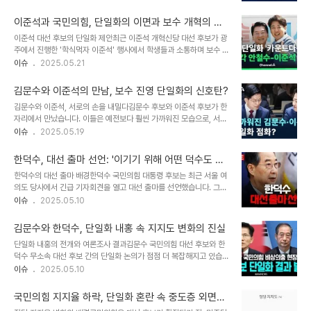
보의 역할을 명확히 구분하며, 김문수 후보에 힘을 모아달라는 부탁을
이렇게 본다면 이재명 당선의 1등 공신은 이준석이다"라며 두 인물의
했습니다. 이러한 발언은 이재명 후보의 집권을 저지하기 위한 전략으
결정이 대선 결과에 미친 ..
이준석과 국민의힘, 단일화의 이면과 보수 개혁의 새
로 해석됩니다. 권 원내대표는 자신의 페이스북에 공개서신 형태로 이
로운 길
이준석 대선 후보의 단일화 제안최근 이준석 개혁신당 대선 후보가 광
메시지를 담아, 국민의힘 내의 단합을 촉구했습니다. 이준석 후보가 김
주에서 진행한 '학식먹자 이준석' 행사에서 학생들과 소통하며 보수 개
후보에 대해 부정적인 입장을 표명한 것에 반박하며, '우리는 이길 수
혁에 대한 이야기를 나누었습니다. 이 자리에서 이 후보는 국민의힘으
이슈
2025.05.21
있다'고 자신감을 드러냈습니다. 불확실한 판세 속에서의 전략권성동
로부터 단일화 제안을 받았다는 사실을 공개했습니다. 이준석 후보 측
원내대표는 현재의 정치적 판세가 매우 불확실하다고 강조했습니다.
에 따르면, 친윤석열계 인사들이 차기 당권을 주겠다며 단일화를 제안
그는 ‘투표함을 열기 전까지 아무도..
김문수와 이준석의 만남, 보수 진영 단일화의 신호탄?
했다고 전했습니다. 이동훈 공보단장은 “요즘 국민의힘 인사들이 이
김문수와 이준석, 서로의 손을 내밀다김문수 후보와 이준석 후보가 한
후보 측에 단일화를 하자며 전화를 많이 걸어온다”라고 밝혔습니다.
자리에서 만났습니다. 이들은 예전보다 훨씬 가까워진 모습으로, 서로
이러한 제안이 단순한 정치적 협상으로 끝나지 않을 것이라는 점에서,
를 향한 따뜻한 말과 격려를 나눴습니다. 김 후보는 이준석 후보가 당
이슈
2025.05.19
향후 정치적 상황에 대한 관심이 더욱 높아지고 있습니다. 친윤계의 의
을 나간 것은 당의 잘못이라고 언급하며, “어제 (토론) MVP는 이준석
도와 단일화의 배경이준석 후보에게 단일화를 요구하는 친윤계의 의
이다, 김문수가 아니다”라고 강조했습니다. 이러한 발언은 두 후보 간
도는 두 가지로 요약됩니다. 첫째, 한동훈이..
한덕수, 대선 출마 선언: '이기기 위해 어떤 덕수도 되
의 화합을 상징하며, 보수 진영의 통합 가능성을 제시합니다. 이준석
겠다'
한덕수의 대선 출마 배경한덕수 국민의힘 대통령 후보는 최근 서울 여
후보도 김문수 후보의 진정성을 높이 평가하며, 두 후보가 함께 해야
의도 당사에서 긴급 기자회견을 열고 대선 출마를 선언했습니다. 그는
할 때임을 강조했습니다. 보수 진영의 새로운 전환점최근 보수 진영의
'이기기 위해서라면 김덕수, 홍덕수, 안덕수, 나덕수 그 어떤 덕수라도
이슈
2025.05.10
두 대선 후보가 함께한 약자 동행 토론회는 이들의 통합 가능성에 대한
되겠다'고 강조하며, 자신의 역할을 '짧게 스쳐가는 디딤돌'로 표현했
기대감을 높이고 있습니다. 김문수 후보는 이준석 후보의 정책적 이해
습니다. 이는 그가 정치에 대한 깊은 고민과 각오를 가지고 있음을 보
도를 인정하며, “정책이나..
김문수와 한덕수, 단일화 내홍 속 지지도 변화의 진실
여줍니다. 그는 '정치를 바꿔야 한다'는 절박한 심정을 드러내며, 3년
단일화 내홍의 전개와 여론조사 결과김문수 국민의힘 대선 후보와 한
간의 정치적 갈등과 혼란 속에서 느낀 위기감을 공유했습니다. 대선 출
덕수 무소속 대선 후보 간의 단일화 논의가 점점 더 복잡해지고 있습니
마의 결정적 이유한 후보는 '저는 한평생 단 한번도 대선을 꿈꿔본 적
다. 최근 여론조사에 따르면, 김문수 후보는 41.4%의 지지를 얻었고,
이슈
2025.05.10
이 없다'면서도, 출마 결정을 내린 이유는 우리나라의 미래가 위태롭다
한덕수 후보는 30.3%로 나타났습니다. 그러나 국민의힘 지지층과
고 느꼈기 때문이라고 밝혔습니다. 그는 '이대로는 누가 집권하건 미래
무당층의 응답자는 한덕수가 50.8%로 앞선 것으로 조사되었습니다.
가 없다'고 경고하며, ..
국민의힘 지지율 하락, 단일화 혼란 속 중도층 외면의
이는 두 후보 간의 단일화 협상이 쉽지 않을 것이라는 전망을 강화합니
원인 분석