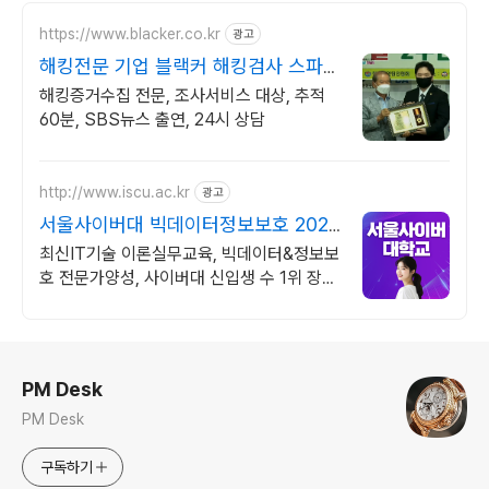
https://www.blacker.co.kr
광고
해킹전문 기업 블랙커 해킹검사 스파이
앱 탐지 전문
해킹증거수집 전문, 조사서비스 대상, 추적
60분, SBS뉴스 출연, 24시 상담
http://www.iscu.ac.kr
광고
서울사이버대 빅데이터정보보호 2026
가을학기 신편입생
최신IT기술 이론실무교육, 빅데이터&정보보
호 전문가양성, 사이버대 신입생 수 1위 장학
금 지급 1위, 학사 석사 박사 온라인복수학위
까지
로그 정보
PM Desk
PM Desk
구독하기