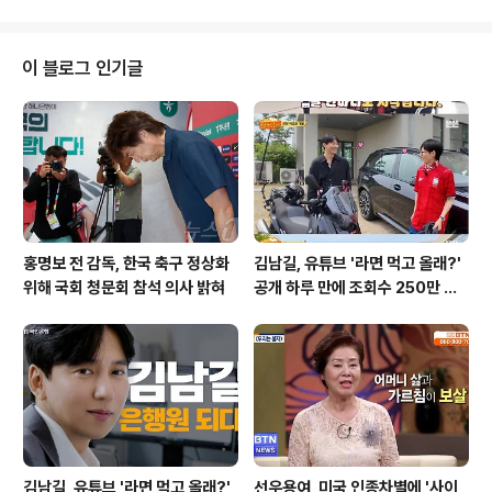
최근 SNS를 통해 자신이 난소 낭종으로 수술을 받았음을
알렸습니다. 블롱도는 '배가 너무 아파서 응급실에 실려 갔
다'며, 자궁에 5~6cm 크기의 난소 낭종이 발견됐다고 밝
이 블로그 인기글
혔습니다. 그는 수술 후 회복 중이며, 의료진과 가족에게 감
사의 마음을 전했습니다. 난소 낭종의 정의와 종류난소 낭
종은 난소에 물이 찬 혹이 생기는 증상으로, 난소는 여성의
배란과 호르몬 생성을 담당하는 중요한 기관입니다. 일반
적으로 두 가지 종류의..
홍명보 전 감독, 한국 축구 정상화
김남길, 유튜브 '라면 먹고 올래?'
위해 국회 청문회 참석 의사 밝혀
공개 하루 만에 조회수 250만 돌
파하며 화제성 입증
김남길, 유튜브 '라면 먹고 올래?'
선우용여, 미국 인종차별에 '사이