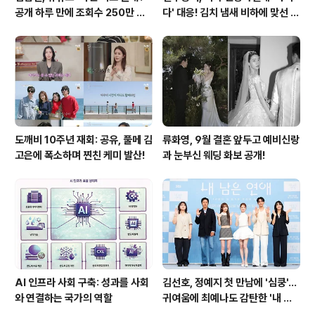
공개 하루 만에 조회수 250만 돌
다' 대응! 김치 냄새 비하에 맞선 통
파하며 화제성 입증
쾌한 이야기
도깨비 10주년 재회: 공유, 풀메 김
류화영, 9월 결혼 앞두고 예비신랑
고은에 폭소하며 찐친 케미 발산!
과 눈부신 웨딩 화보 공개!
AI 인프라 사회 구축: 성과를 사회
김선호, 정예지 첫 만남에 '심쿵'…
와 연결하는 국가의 역할
귀여움에 최예나도 감탄한 '내 남
은 연애'