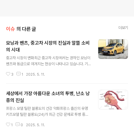
더보기
이슈
의 다른 글
모닝과 벤츠, 중고차 시장의 진실과 알뜰 소비
의 시대
글 내용
중고차 시장의 변화최근 중고차 시장에서는 경차인 모닝이
벤츠와 동급으로 여겨지는 현상이 나타나고 있습니다. 기
아 모닝은 중고차 거래에서 4만5832대가 판매되며 1위를
3
1
2025. 5. 11.
기록했는데, 이는 경제 불황 속에서 소비자들이 가격 부담
을 줄이기 위해 중고차를 선택하고 있다는 것을 의미합니
다. 국토교통부의 통계에 따르면, 지난해 중고차 거래량은
세상에서 가장 아름다운 소녀의 투병, 난소 낭
196만9682대에 달하며, 이는 전년 대비 1% 증가한 수치
입니다. 신차 판매는 감소한 반면, 중고차 거래는 오히려 증
종의 진실
글 내용
가하는 경향을 보이고 있습니다. 알뜰 소비의 부상경기불
프랑스 모델 틸란 블롱도의 건강 악화프랑스 출신의 유명
황으로 인해 소비자들은 알뜰 소비를 지향하게 되었습니
키즈모델 틸란 블롱도(24)가 최근 건강 문제로 투병 중이
다. 최근의 소비 심리조사 결과를 보면, ‘욜로(YOLO)’를
라는 소식이 전해졌습니다. 그는 6살 때 '세계에서 가장 아
외치던 소비자들이 이제는 ‘요노(YONO)’로 변화하고 있
1
0
2025. 5. 11.
름다운 소녀'로 선정되며 세간의 주목을 받았고, 이후에도
음을 알 수 있습니다. 즉,..
여러 명품 브랜드의 광고 모델로 활동해왔습니다. 하지만