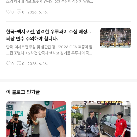
스의 차세대 거포 포수 허인서의 6월 부진이 심상치 않습
니다. 5월에는 중고 신인왕 유력 후보로 떠올랐으나, 6월
0
0
2026. 6. 16.
들어 타격 페이스가 크게 꺾였습니다. 이에 따라 베테랑 포
수 최재훈의 활용도가 높아질지 주목되고 있습니다. 베테
랑 포수 최재훈의 현 상황과 향후 전망허인서의 부진으로
한국-멕시코전, 엄격한 우루과이 주심 배정...
인해 베테랑 포수 최재훈의 분발이 더욱 필요해졌습니다.
최재훈은 올 시즌 초반 주전에서 밀린 후 출전 시간 비중이
퇴장 변수 주의해야 합니다.
글 내용
크게 줄었으며, 개인적으로도 아쉬운 시간을 보내고 있습
한국-멕시코전 주심 및 심판진 정보2026 FIFA 북중미 월
니다. 향후 최재훈의 활용도가 높아져야 허인서의 부담을
드컵 조별리그 2차전 한국과 멕시코 경기를 우루과이 국적
덜 수 있을 것으로 전망됩니다. 팀의 슬럼프와 반등을 위한
의 구스타보 테헤라 심판이 진행하게 되었습니다. FIFA는
활력소 모색한화는 최근 팀 타선 집단 슬럼프에 빠지며 순
0
0
2026. 6. 16.
공식 채널을 통해 이 같은 사실을 발표했으며, 같은 국적의
위가 하락했습니다. 이에 ..
심판들이 부심으로 배정되었습니다. 테헤라 주심은 월드컵
데뷔전을 한국-멕시코전을 통해 치르게 되었습니다. 테헤
라 주심의 엄격한 성향 분석테헤라 주심은 경기당 평균 5
장 이상의 옐로카드를 꺼낼 정도로 엄격한 성향으로 알려
이 블로그 인기글
져 있습니다. 멕시코 현지 언론들은 반복적인 파울에 관용
이 거의 없는 심판이라고 분석하고 있습니다. 이러한 분석
에 따라 경기 중 퇴장 변수가 발생할 가능성도 배제할 수 없
게 되었습니다. 경기 대비 및 중요성한국 대표팀은 테헤라
주심의 엄격한 성향에 ..