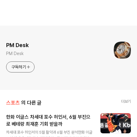
로그 정보
PM Desk
PM Desk
구독하기
더보기
스포츠
의 다른 글
한화 이글스 차세대 포수 허인서, 6월 부진으
로 베테랑 최재훈 기회 받을까
글 내용
차세대 포수 허인서의 5월 활약과 6월 부진 분석한화 이글