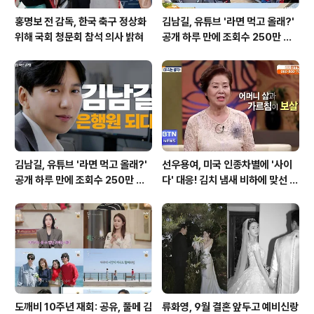
홍명보 전 감독, 한국 축구 정상화
김남길, 유튜브 '라면 먹고 올래?'
위해 국회 청문회 참석 의사 밝혀
공개 하루 만에 조회수 250만 돌
파하며 화제성 입증
김남길, 유튜브 '라면 먹고 올래?'
선우용여, 미국 인종차별에 '사이
공개 하루 만에 조회수 250만 돌
다' 대응! 김치 냄새 비하에 맞선 통
파하며 화제성 입증
쾌한 이야기
도깨비 10주년 재회: 공유, 풀메 김
류화영, 9월 결혼 앞두고 예비신랑