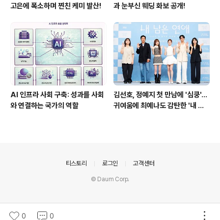
고은에 폭소하며 찐친 케미 발산!
과 눈부신 웨딩 화보 공개!
AI 인프라 사회 구축: 성과를 사회
김선호, 정예지 첫 만남에 '심쿵'…
와 연결하는 국가의 역할
귀여움에 최예나도 감탄한 '내 남
은 연애'
의안내
티스토리
로그인
고객센터
© Daum Corp.
0
0