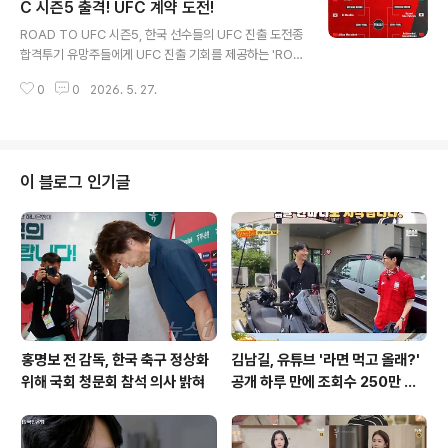
1군 데뷔전에서 선발 투수로 등판하여 5이닝 무실점의 완
C 시즌5 출격! UFC 계약 도전!
글 내용
벽투를 선보이며 승리 투수가 되었습니다. 이는 KBO 리그
ROAD TO UFC 시즌5, 한국 선수들의 UFC 진출 도전종
통산 36번째, 한화 이글스 소속으로는 4번째이자 육성선
합격투기 유망주들에게 UFC 진출 기회를 제공하는 'ROA
수 출신으로는 최초의 기록입니다. 박준영은 지명받지 못
D TO UFC 시즌5'가 시작됩니다. 김동현의 제자인 송영
한 아쉬움을 딛고 꾸준히 노력해온 결과라며 감사함을 표
0
0
2026. 5. 27.
재와 임관우 선수가 UFC 계약을 향한 첫걸음을 내딛습니
했습니다. 프로 두 번째 선발 등..
다. 이번 대회는 아시아-태평양 지역 선수들에게 꿈을 펼칠
기회를 제공합니다. 송영재, 임관우의 대진 및 각오페더급
잠정 챔피언 송영재 선수는 일본 챔피언 아오이 진과 격돌
하며, 팀 동료의 패배를 설욕하겠다는 강한 의지를 보입니
이 블로그 인기글
다. 장신 파이터 임관우 선수는 레슬링 기반의 아허장 아이
리누얼과 맞붙으며, UFC 챔피언이라는 꿈을 향한 시작을
다짐합니다. 두 선수 모두 화끈한 승리를 자신하고 있습니
다. UFC 진출을 향한 기대감과 전망송영재와 임관우 선수
의 이번 경기..
홍명보 전 감독, 한국 축구 정상화
김남길, 유튜브 '라면 먹고 올래?'
위해 국회 청문회 참석 의사 밝혀
공개 하루 만에 조회수 250만 돌
파하며 화제성 입증