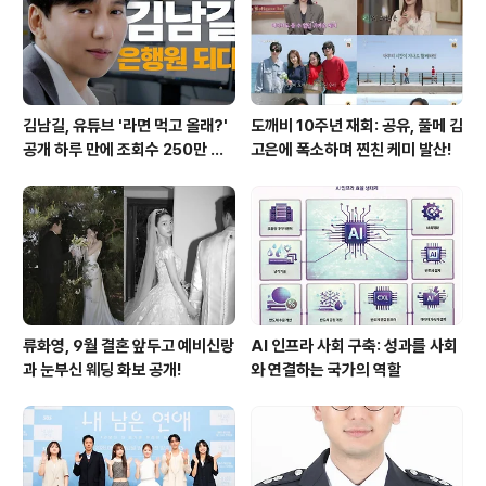
김남길, 유튜브 '라면 먹고 올래?'
도깨비 10주년 재회: 공유, 풀메 김
공개 하루 만에 조회수 250만 돌
고은에 폭소하며 찐친 케미 발산!
파하며 화제성 입증
류화영, 9월 결혼 앞두고 예비신랑
AI 인프라 사회 구축: 성과를 사회
과 눈부신 웨딩 화보 공개!
와 연결하는 국가의 역할