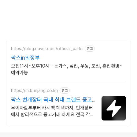
https://blog.naver.com/official_parks
광고
팍스in의정부
오전11시~오후10시 - 돈가스, 덮밥, 우동, 모밀, 혼밥환영~
예약가능
https://m.bunjang.co.kr/
광고
팍스 번개장터 국내 최대 브랜드 중고
거래
무이자할부부터 캐시백 혜택까지, 번개장터
에서 합리적으로 중고거래 하세요 전국 각지
에서 올라오는 전국구 최다 상품 매일 10만
개 이상의 신규 상품 업로드
로그 정보