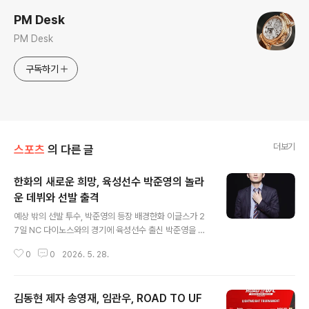
PM Desk
PM Desk
구독하기
더보기
스포츠
의 다른 글
한화의 새로운 희망, 육성선수 박준영의 놀라
운 데뷔와 선발 출격
글 내용
예상 밖의 선발 투수, 박준영의 등장 배경한화 이글스가 2
7일 NC 다이노스와의 경기에 육성선수 출신 박준영을 선
발 투수로 예고했습니다. 당초 예상되었던 정우주나 황준
0
0
2026. 5. 28.
서 대신 사이드암 박준영이 기회를 얻게 되었습니다. 박준
영은 퓨처스리그에서 뛰어난 성적을 거두며 퓨처스 루키상
투수 부문 수상자로 선정되었습니다. 성공적인 1군 데뷔와
김동현 제자 송영재, 임관우, ROAD TO UF
기록적인 선발승박준영은 지난 5월 10일 LG 트윈스와의