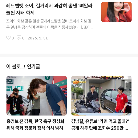
레드벨벳 조이, 길거리서 과감히 뽐낸 '뼈말라'
어린 고민정석원은 딸이 '무도학과'에 진학했으면 좋겠다
는 농담으로 백지영을 폭소케 했습니다. 이러한 대화 속에
늘씬 자태 화제
글 내용
서 두 사람은 딸 하임 양을 향한 깊은 애정을 여실히 드러냈
조이의 화보 같은 일상 공개레드벨벳 멤버 조이가 화보 같
습니다. 현재 하임 양은 연간 학비 약 3천만 원에 달하는 국
은 일상을 공개하며 팬들의 이목을 집중시켰습니다. 조이
제학교에 재학 중입니다. 국제학교 재학 중인 하임 양의 교
는 자신의 개인 계정에 별다른 멘트 없이 여러 장의 사진을
육 환경백지영은 여러 방송을 통해 딸 하임 양에 대한 남다
0
0
2026. 5. 31.
게재했습니다. 사진 속 조이는 청바지에 호피무늬 나시, 얇
른 애정을 꾸..
은 카디건을 걸치고 거리에서 포즈를 취하며 카메라를 향
해 환하게 웃고 있습니다. 군살 없는 완벽한 몸매 라인 과시
조이는 변함없는 미모와 함께 군살 하나 없는 잘록한 허리
라인을 자랑했습니다. 또한, 늘씬한 몸매 라인을 과시하며
이 블로그 인기글
보는 이들의 감탄을 자아냈습니다. 이러한 조이의 모습은
마치 화보의 한 장면처럼 완벽한 자태를 뽐냈습니다. 활발
한 활동과 연인 크러쉬와의 공개 열애한편, 조이는 가수 크
러쉬와 공개 열애 중임을 밝히며 많은 관심을 받고 있습니
다. 또한, SBS 'TV..
홍명보 전 감독, 한국 축구 정상화
김남길, 유튜브 '라면 먹고 올래?'
위해 국회 청문회 참석 의사 밝혀
공개 하루 만에 조회수 250만 돌
파하며 화제성 입증