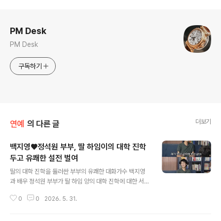
로그 정보
PM Desk
PM Desk
구독하기
더보기
연예
의 다른 글
백지영♥정석원 부부, 딸 하임이의 대학 진학
두고 유쾌한 설전 벌여
글 내용
딸의 대학 진학을 둘러싼 부부의 유쾌한 대화가수 백지영
과 배우 정석원 부부가 딸 하임 양의 대학 진학에 대한 서로
다른 의견을 나누었습니다. 백지영은 딸이 '서울대 여신'이
0
0
2026. 5. 31.
되기를 바랐으나, 정석원은 '고려대'가 더 어울린다고 반박
했습니다. 두 사람은 딸의 미래에 대한 즐거운 상상을 이어
가며 웃음을 나누었습니다. 딸의 미래를 향한 부모의 애정