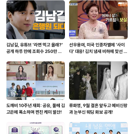
김남길, 유튜브 '라면 먹고 올래?'
선우용여, 미국 인종차별에 '사이
공개 하루 만에 조회수 250만 돌
다' 대응! 김치 냄새 비하에 맞선 통
파하며 화제성 입증
쾌한 이야기
도깨비 10주년 재회: 공유, 풀메 김
류화영, 9월 결혼 앞두고 예비신랑
고은에 폭소하며 찐친 케미 발산!
과 눈부신 웨딩 화보 공개!