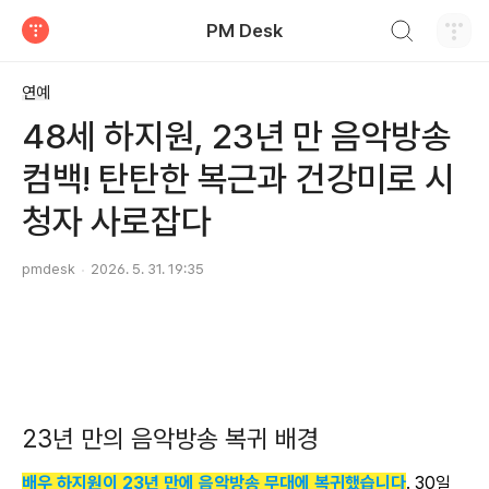
검색하기
PM Desk
티스토리
연예
48세 하지원, 23년 만 음악방송
컴백! 탄탄한 복근과 건강미로 시
청자 사로잡다
pmdesk
2026. 5. 31. 19:35
23년 만의 음악방송 복귀 배경
배우 하지원이 23년 만에 음악방송 무대에 복귀했습니다
. 30일