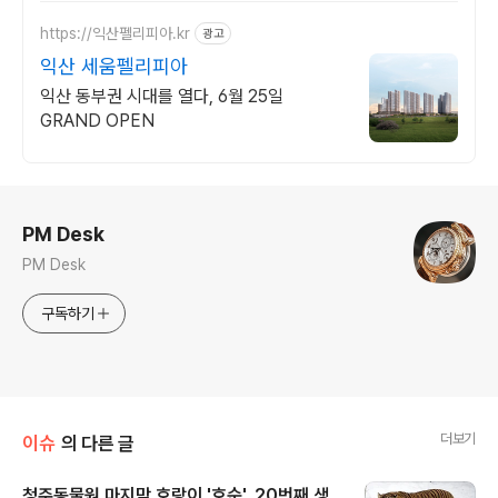
https://익산펠리피아.kr
광고
익산 세움펠리피아
익산 동부권 시대를 열다, 6월 25일
GRAND OPEN
로그 정보
PM Desk
PM Desk
구독하기
더보기
이슈
의 다른 글
청주동물원 마지막 호랑이 '호순', 20번째 생