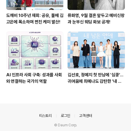
도깨비 10주년 재회: 공유, 풀메 김
류화영, 9월 결혼 앞두고 예비신랑
고은에 폭소하며 찐친 케미 발산!
과 눈부신 웨딩 화보 공개!
AI 인프라 사회 구축: 성과를 사회
김선호, 정예지 첫 만남에 '심쿵'…
와 연결하는 국가의 역할
귀여움에 최예나도 감탄한 '내 남
은 연애'
의안내
티스토리
로그인
고객센터
© Daum Corp.