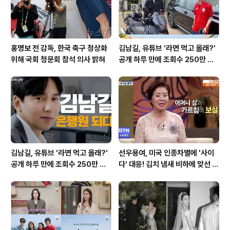
다고 강조했습니다. 정성호 ..
홍명보 전 감독, 한국 축구 정상화
김남길, 유튜브 '라면 먹고 올래?'
위해 국회 청문회 참석 의사 밝혀
공개 하루 만에 조회수 250만 돌
파하며 화제성 입증
김남길, 유튜브 '라면 먹고 올래?'
선우용여, 미국 인종차별에 '사이
공개 하루 만에 조회수 250만 돌
다' 대응! 김치 냄새 비하에 맞선 통
파하며 화제성 입증
쾌한 이야기