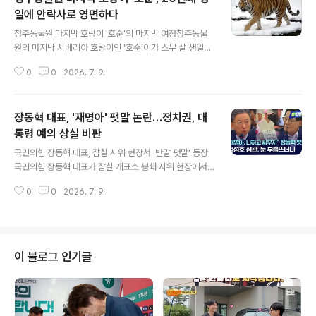
일에 안락사로 영면하다
글 내용
청주동물원 마지막 호랑이 '호순'의 마지막 여정청주동물
원의 마지막 시베리아 호랑이인 '호순'이가 스무 살 생일을
앞두고 세상을 떠났습니다. 지난 3일 밤, 병으로 인한 고통
0
0
2026. 7. 9.
이 심해지자 수의사의 결정으로 안락사 약물이 투여되었습
니다. 이는 고통받는 동물에게 베풀 수 있는 마지막 사랑의
실천이었습니다. 호순이의 건강 악화와 수의사의 고뇌호순
장동혁 대표, '재명아' 팻말 논란…정치권, 대
이는 최근 뒷다리 기능 저하와 보행 장애를 겪으며 건강이
급격히 악화되었습니다. 전문 수의사들은 척추 신경 감압
통령 예의 상실 비판
글 내용
술 등 치료를 준비했으나, 마취 후 회복이 어렵다고 판단하
국민의힘 장동혁 대표, 잠실 시위 현장서 '반말 팻말' 등장
여 안타까운 결정을 내렸습니다. 수의사는 이러한 결정이
국민의힘 장동혁 대표가 잠실 개표소 봉쇄 시위 현장에서
가장 힘들지만, 동물의 고통을 덜어주기 위한 최선의 선택
'재명아, 고등학생 말고 나랑 싸우자'라는 문구가 적힌 손팻
임을 밝혔습니다. 청주동물원의 호랑이 시대 마감과 추모
0
0
2026. 7. 9.
말을 들었습니다. 이 팻말은 최근 야구 경기에서 5·18 민주
호순이의 죽음으로 청주동물원은 ..
화운동을 폄훼하는 응원 구호를 외친 고등학생 야구 선수
들을 가리키는 것으로 해석됩니다. 장 대표는 취임 이후 공
식 석상에서도 대통령 호칭을 생략하는 모습을 보여왔습니
다. 박지원·정성호, 장 대표 행동에 '최소한의 예의 상실' 질
이 블로그 인기글
타더불어민주당 박지원 의원은 국회 법제사법위원회에서
장 대표의 팻말을 언급하며 대통령에 대한 예우는 지켜야
한다고 비판했습니다. 박 의원은 현직 대통령에 대한 제1야
당 대표의 부적절한 행동에 대해 공권력의 표시가 필요하