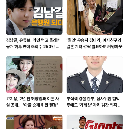
김남길, 유튜브 '라면 먹고 올래?'
‘킬잇’ 우승자 김나라, 여자친구와
공개 하루 만에 조회수 250만 돌
결혼 계획 깜짝 발표하며 커밍아웃
파하며 화제성 입증
고지용, 2년 전 허양임과 이혼 사
부적격 경찰 간부, 심사위원 협박
실 공개… "아들 승재 위한 결정"
후에도 '거제왕' 자리 꿰찬 의혹 진
상 규명