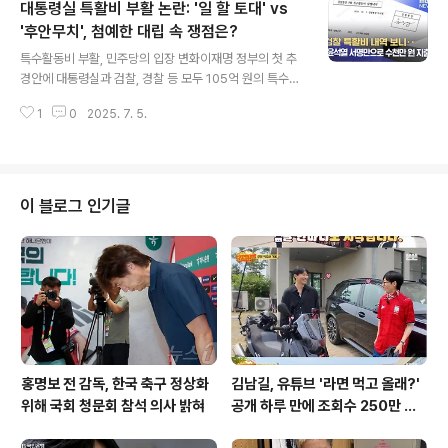
대통령실 특활비 부활 논란: '일 할 토대' vs
구할 수 있다는 소식이 들려오면서, 여행객들의 관심이 쏠
리고 있습니다. 작년 왕복 40만원대, 지금은 편도 5만원!
'후안무치', 첨예한 대립 속 쟁점은?
글 내용
항공권 가격 변동의 비밀여행업계에 따르면, 4일 출발 기
특수활동비 부활, 민주당의 입장 변화이재명 정부의 첫 추
준 인천발 나리타행 저비용항공사(LCC)의 편도 항공권이
경안에 대통령실과 검찰, 경찰 등 모두 105억 원의 특수활
5만~7만원 수준으로 조사되었습니다. 놀랍게도, 작년 같
동비 복원이 포함되었습니다. 민주당은 이전 야당 시절, 해
은 시기에는 왕복 항공권이 40만원대였다는 것을 감안하
1
0
2025. 7. 5.
당 예산을 전액 삭감했으나, 집권 후 입장을 바꿔 특활비 부
면, 엄청난 가격 하락입니다...
활을 추진하면서 논란이 일고 있습니다. 국민의힘의 날선
비판과 사과 요구국민의힘은 민주당의 이러한 행보를 '후
안무치'라며 강하게 비판하며 사과를 요구했습니다. 과거
특활비 삭감을 주장했던 민주당이 집권 후 입장을 바꾼 것
이 블로그 인기글
에 대해 이중잣대라고 지적하며, 추경안 합의 조건으로 사
과를 내걸었습니다. 민주당의 해명과 특활비 필요성 강조
민주당은 특활비가 '원활한 국정 운영'을 위해 필요하며, 투
명성을 보장할 장치를 마련하겠다는 입장을 밝혔습니다.
기밀성 예산의 불투명한 운영으..
홍명보 전 감독, 한국 축구 정상화
김남길, 유튜브 '라면 먹고 올래?'
위해 국회 청문회 참석 의사 밝혀
공개 하루 만에 조회수 250만 돌
파하며 화제성 입증