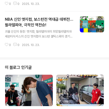
을 차지하며, 전 세계 배드민턴 팬들을 놀라게 했습니다. 1
0
0
2025. 10. 23.
9일 덴마크 오덴세에서 열린 BWF 월드 투어 슈퍼 750 덴
마크 오픈 여자 단식 결승전에서 세계 랭킹 2위 왕즈이를
2-0(21-5 24-22)으로 완파하며 정상에 올랐습니다. 이
NBA 신인 엣지컴, 보스턴전 역대급 데뷔전…
번 우승으로 안세영은 2025년 출전한 11개 국제 대회에
서 8번째 우승을 거머쥐는 기염을 토했습니다. 안세영의
필라델피아, 극적인 역전승!
글 내용
눈부신 활약은 단순한 승리를 넘어, 배드민턴 역사에 새로
괴물 신인의 등장: 엣지컴, 필라델피아의 희망필라델피아
운 페이지를 쓰고 있다는 평가를 받고 있습니다. 왕즈이 7
세븐티식서스의 신인 엣지컴이 보스턴 셀틱스와의 경기에
연승: 안세영, '넘을 수 없는 벽' 증명안세영은 이번 덴마크
서 34점 7리바운드의 압도적인 활약을 펼치며 팀을 승리
오픈에서 보여준 압도적인 경기력으로, 다시 한번 자신의
0
0
2025. 10. 23.
로 이끌었습니다. 2025 NBA 드래프트 전체 3순위로 지
존재감을 과시..
명된 엣지컴은 데뷔전에서 3점슛 5개 이상, 30점 이상을
기록하며 NBA 역사에 새로운 이정표를 세웠습니다. 그의
등장은 필라델피아 팬들에게 뜨거운 기대감을 선사하며,
팀의 미래를 밝히는 신호탄이 되었습니다. 1쿼터, 엣지컴의
이 블로그 인기글
화려한 데뷔: 3점슛 3방으로 시작경기 초반부터 엣지컴은
자신의 진가를 유감없이 발휘했습니다. 1쿼터에만 3점슛
3개를 포함해 14점을 몰아치며 득점 행진을 시작했습니
다. 엣지컴은 드래프트 당시 평가받았던 뛰어난 운동 능력
과 3&amp;D 유형의 강점을 완..