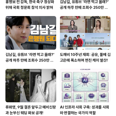
홍명보 전 감독, 한국 축구 정상화
김남길, 유튜브 '라면 먹고 올래?'
위해 국회 청문회 참석 의사 밝혀
공개 하루 만에 조회수 250만 돌
파하며 화제성 입증
김남길, 유튜브 '라면 먹고 올래?'
도깨비 10주년 재회: 공유, 풀메 김
공개 하루 만에 조회수 250만 돌
고은에 폭소하며 찐친 케미 발산!
파하며 화제성 입증
류화영, 9월 결혼 앞두고 예비신랑
AI 인프라 사회 구축: 성과를 사회
과 눈부신 웨딩 화보 공개!
와 연결하는 국가의 역할