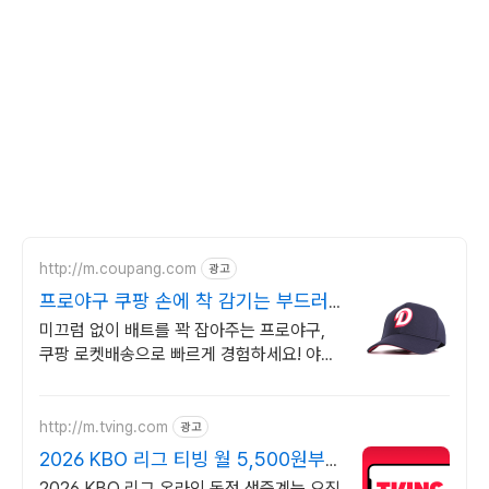
http://m.coupang.com
광고
프로야구 쿠팡 손에 착 감기는 부드러
움
미끄럼 없이 배트를 꽉 잡아주는 프로야구,
쿠팡 로켓배송으로 빠르게 경험하세요! 야구
하는 내내 손이 편안해야죠! 가볍고 유연한
장갑으로 훈련에 집중하세요.
http://m.tving.com
광고
2026 KBO 리그 티빙 월 5,500원부
터
2026 KBO 리그 온라인 독점 생중계는 오직