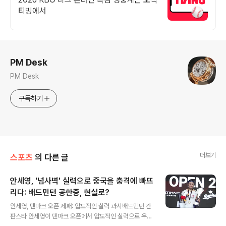
티빙에서
로그 정보
PM Desk
PM Desk
구독하기
더보기
스포츠
의 다른 글
안세영, '넘사벽' 실력으로 중국을 충격에 빠뜨
리다: 배드민턴 공한증, 현실로?
글 내용
안세영, 덴마크 오픈 제패: 압도적인 실력 과시배드민턴 간
판스타 안세영이 덴마크 오픈에서 압도적인 실력으로 우승