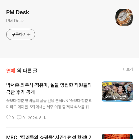
PM Desk
PM Desk
구독하기
더보기
연예
의 다른 글
박서준·최우식·정유미, 실물 영접한 직원들의
극찬 후기 공개
글 내용
꽃보다 청춘 멤버들의 실물 반응 분석tvN '꽃보다 청춘 리
미티드 에디션' 5회에서는 제주 여행 중 저녁 식사를 위해
고깃집을 찾은 박서준, 정유미, 최우식의 모습이 방영되었
0
0
2026. 6. 1.
습니다. 여행 계획 변경 후 남은 예산으로 맛있는 식사를 하
기 위해 고깃집을 방문한 세 사람의 실물을 본 식당 직원들
의 반응이 시청자들의 이목을 집중시켰습니다. 직원은 정
MBC, '킬러들의 쇼핑몰' 시즌1 편성 확정! 7
유미를 보며 '얼굴이 엄청 작다'고 감탄했으며, 박서준과 최