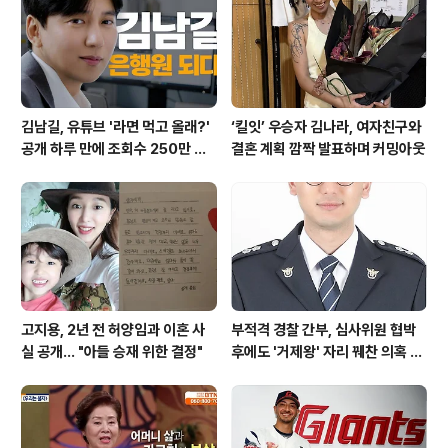
김남길, 유튜브 '라면 먹고 올래?'
‘킬잇’ 우승자 김나라, 여자친구와
공개 하루 만에 조회수 250만 돌
결혼 계획 깜짝 발표하며 커밍아웃
파하며 화제성 입증
고지용, 2년 전 허양임과 이혼 사
부적격 경찰 간부, 심사위원 협박
실 공개… "아들 승재 위한 결정"
후에도 '거제왕' 자리 꿰찬 의혹 진
상 규명