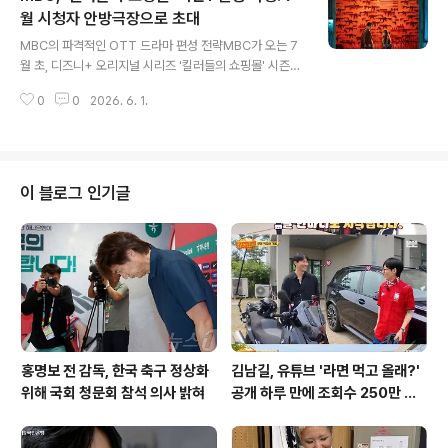
우식에게도 '너무 잘생겼다. 실제로 보니까'라며 칭찬을 아
월 시청자 안방극장으로 초대
글 내용
끼지 않았습니다. 배우들의 재치 있는 답변과 유쾌한 에피
MBC의 파격적인 OTT 드라마 편성 전략MBC가 오는 7
소드직원들의 칭찬에 최우식과 정유미, 박서준은 '어머니
월 초, 디즈니+ 오리지널 시리즈 '킬러들의 쇼핑몰' 시즌1
도 작으십니다', '어머니도 아름다우십니다'라고 답하며 훈
을 금토드라마로 편성한다고 밝혔습니다. 이는 '오십프로'
훈한 분위기를 더했습니다. 유쾌한 식사를 마친 후 숙소로
0
0
2026. 6. 1.
후속작으로 결정된 사항이며, 시청자들에게 새로운 콘텐츠
향하던 길에는 예상치 못..
경험을 제공하기 위한 전략적 선택입니다. MBC는 이번 편
성을 통해 OTT 플랫폼에서만 접할 수 있었던 인기 작품을
지상파 안방극장으로 가져오는 시도를 이어가고 있습니다.
'킬러들의 쇼핑몰' 시즌1, MBC 편성을 통해 시청 기회 확
이 블로그 인기글
대이동욱과 김혜준 주연의 '킬러들의 쇼핑몰' 시즌1은 삼촌
이 남긴 위험한 유산으로 인해 킬러들의 표적이 된 조카의
생존기를 그린 액션물입니다. MBC는 이미 '무빙', '카지노'
등 디즈니+ 인기작을 편성하며 시청자들의 호응을 얻은 바
있습니다...
홍명보 전 감독, 한국 축구 정상화
김남길, 유튜브 '라면 먹고 올래?'
위해 국회 청문회 참석 의사 밝혀
공개 하루 만에 조회수 250만 돌
파하며 화제성 입증