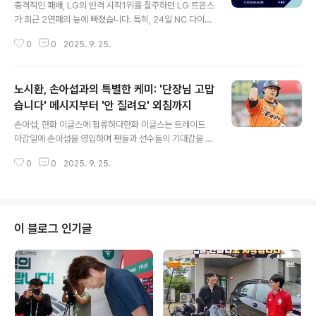
끌까?
충격적인 패배, LG의 반격 시작1위를 질주하던 LG 트윈스
가 최근 2연패의 늪에 빠졌습니다. 특히, 24일 NC 다이노
스와의 경기에서 불펜진의 부진으로 5-10으로 충격적인
0
0
2025. 9. 25.
패배를 당했죠. KBO 역사상 최초로 불펜 투수 7명이 연속
으로 4사구를 기록하고, 6연속 밀어내기 실점이라는 불명
예스러운 기록까지 남겼습니다. 하지만 LG는 좌절하지 않
노시환, 손아섭과의 특별한 케미: '단장님 고맙
고, 롯데 자이언츠와의 마지막 맞대결에서 반전을 노리고
있습니다. 운명의 한화 3연전을 앞두고…2연패로 인해 매
습니다' 메시지부터 '안 질려요' 외침까지
글 내용
직넘버를 줄이지 못한 LG는 2위 한화 이글스에 2.5경기
손아섭, 한화 이글스에 합류하다한화 이글스는 트레이드
차이로 쫓기는 상황에 놓였습니다. LG는 26일부터 대전
마감일에 손아섭을 영입하며 팬들과 선수들의 기대감을 높
에서 한화와 운명의 3연전을 치르게 되는데요. 이번 롯데
였습니다. 통산 최다 안타 기록을 보유한 손아섭 선수의 합
전 결과가 한화와의 중요한 경기에 어떤 영향을 미칠지 주
0
0
2025. 9. 25.
류는 팀 전력 강화는 물론, 후배들에게 긍정적인 영향을 줄
목됩니다. LG는 이번 롯..
것으로 예상되었습니다. 노시환, 손아섭과의 끈끈한 우정
손아섭 선수와 절친한 노시환 선수는 손아섭의 한화 이적
을 진심으로 반겼습니다. 노시환은 손아섭 선수와 함께 훈
련하며 안타 내기를 하는 등, 남다른 케미를 보여주며 팬들
이 블로그 인기글
에게도 즐거움을 선사하고 있습니다. 노시환, 손혁 단장에
게 감사 인사노시환 선수는 손혁 단장에게 손아섭 선수의
영입 후 자신의 기록을 비교하며 '고맙습니다'라는 메시지
를 보낼 정도로 손아섭 선수에 대한 깊은 애정을 드러냈습
니다. 그는 손아섭 선수와 함께 훈련..