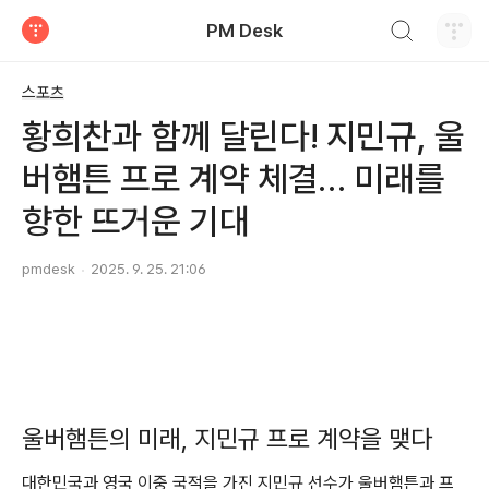
검색하기
PM Desk
티스토리
스포츠
황희찬과 함께 달린다! 지민규, 울
버햄튼 프로 계약 체결… 미래를
향한 뜨거운 기대
pmdesk
2025. 9. 25. 21:06
울버햄튼의 미래, 지민규 프로 계약을 맺다
대한민국과 영국 이중 국적을 가진 지민규 선수가 울버햄튼과 프