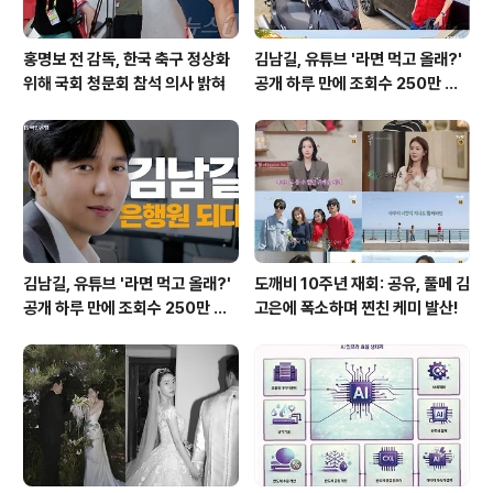
홍명보 전 감독, 한국 축구 정상화
김남길, 유튜브 '라면 먹고 올래?'
위해 국회 청문회 참석 의사 밝혀
공개 하루 만에 조회수 250만 돌
파하며 화제성 입증
김남길, 유튜브 '라면 먹고 올래?'
도깨비 10주년 재회: 공유, 풀메 김
공개 하루 만에 조회수 250만 돌
고은에 폭소하며 찐친 케미 발산!
파하며 화제성 입증