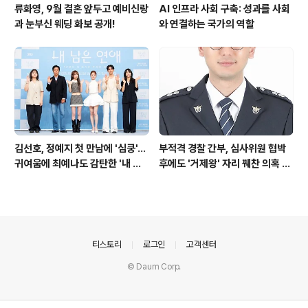
류화영, 9월 결혼 앞두고 예비신랑
AI 인프라 사회 구축: 성과를 사회
과 눈부신 웨딩 화보 공개!
와 연결하는 국가의 역할
김선호, 정예지 첫 만남에 '심쿵'…
부적격 경찰 간부, 심사위원 협박
귀여움에 최예나도 감탄한 '내 남
후에도 '거제왕' 자리 꿰찬 의혹 진
은 연애'
상 규명
의안내
티스토리
로그인
고객센터
© Daum Corp.