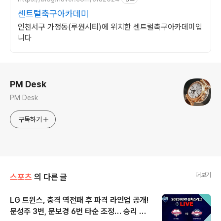
센트럴축구아카데미
인천서구 가정동(루원시티)에 위치한 센트럴축구아카데미입
니다
로그 정보
PM Desk
PM Desk
구독하기
더보기
스포츠
의 다른 글
LG 트윈스, 충격 역전패 후 파격 라인업 공개!
문성주 3번, 문보경 6번 타순 조정… 승리 이
글 내용