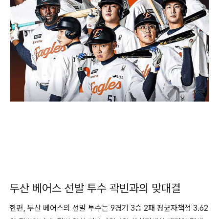
두산 베어스 선발 투수 곽빈과의 맞대결
한편, 두산 베어스의 선발 투수는 9경기 3승 2패 평균자책점 3.62