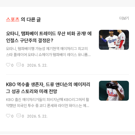
더보기
스포츠
의 다른 글
오타니, 탬파베이 트레이드 무산 비화 공개! 에
인절스 구단주의 결정은?
글 내용
오타니, 탬파베이행 가능성 제기현역 메이저리그 최고의
스타 플레이어 오타니 쇼헤이가 탬파베이 레이스 유니폼을
입을 뻔했던 사실이 밝혀졌습니다. 2023년 트레이드 마감
0
0
2026. 5. 22.
시한을 앞두고 탬파베이는 우승을 위해 오타니 영입을 적
극적으로 추진했습니다. 당시 탬파베이는 오타니를 중심으
로 선발진을 구축하여 우승에 도전하려 했습니다. 트레이
KBO 역수출 생존자, 드류 앤더슨의 메이저리
드 무산의 결정적 이유탬파베이는 오타니 영입을 위해 주
니오르 카미네로와 카슨 윌리엄스 등 유망주를 내줄 의향
그 성공 스토리와 미래 전망
글 내용
이 있었습니다. 하지만 LA 에인절스 구단주 아트 모레노가
KBO 출신 메이저리거들의 희비지난해 KBO리그에서 활
이 트레이드를 최종 거절했습니다. 모레노 구단주는 오히
약했던 외국인 투수 중 코디 폰세와 라이언 와이스는 메이
려 '윈 나우'를 선언하며 다른 선수들을 영입하는 선택을 했
저리그에서 부진하거나 부상으로 어려움을 겪고 있습니다.
습니다. 트레이드 성사 시나리오와 현재 상황 비교만약 트
0
0
2026. 5. 22.
폰세는 첫 등판에서 부상으로 시즌 아웃되었으며, 와이스
레이드가 성사되었다면 탬파베이는 역대 ..
는 부진 끝에 마이너리그로 강등되었습니다. 이와 달리 SS
G 랜더스 출신 드류 앤더슨은 메이저리그에 성공적으로 안