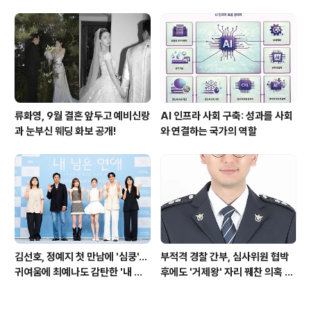
쾌한 이야기
파하며 화제성 입증
류화영, 9월 결혼 앞두고 예비신랑
AI 인프라 사회 구축: 성과를 사회
과 눈부신 웨딩 화보 공개!
와 연결하는 국가의 역할
김선호, 정예지 첫 만남에 '심쿵'…
부적격 경찰 간부, 심사위원 협박
귀여움에 최예나도 감탄한 '내 남
후에도 '거제왕' 자리 꿰찬 의혹 진
은 연애'
상 규명