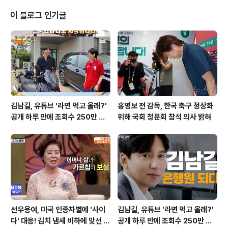
착하며 주목받고 있습니다. 드류 앤더슨의 메이저리그 활
약상드류 앤더슨은 최근 클리블랜드 가디언스와의 경기에
이 블로그 인기글
서 선발 등판하여 4⅔이닝 동안 무실점 호투를 펼치며 존
재감을 높였습니다. 그는 최고 시속 155.1km의 포심 패스
트볼을 중심으로 다양한 구종을 구사하며 상대 타선을 압
도했습니다. 현지 감독은 그의 효율적인 투구와 좋은 인상
을 남기려는 노력을 높이 평가했습니다. ..
김남길, 유튜브 '라면 먹고 올래?'
홍명보 전 감독, 한국 축구 정상화
공개 하루 만에 조회수 250만 돌
위해 국회 청문회 참석 의사 밝혀
파하며 화제성 입증
선우용여, 미국 인종차별에 '사이
김남길, 유튜브 '라면 먹고 올래?'
다' 대응! 김치 냄새 비하에 맞선 통
공개 하루 만에 조회수 250만 돌