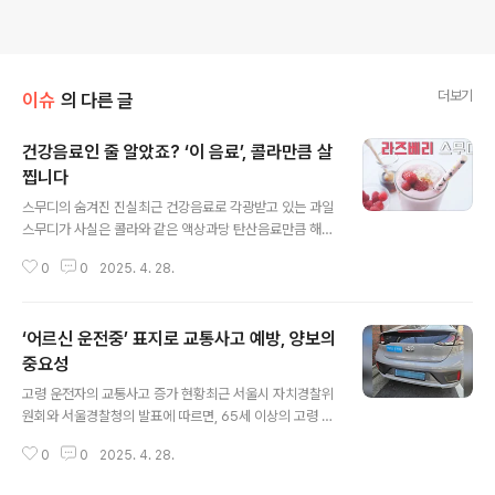
더보기
이슈
의 다른 글
건강음료인 줄 알았죠? ‘이 음료’, 콜라만큼 살
찝니다
글 내용
스무디의 숨겨진 진실최근 건강음료로 각광받고 있는 과일
스무디가 사실은 콜라와 같은 액상과당 탄산음료만큼 해롭
다는 경고가 나왔습니다. 많은 이들이 시중에서 판매되는
0
0
2025. 4. 28.
인기 스무디에 들어간 설탕의 양을 인지하지 못하고 있으
며, 이는 심지어 집에서 만든 스무디에도 해당된다는 점에
서 주의가 필요합니다. 실제로 일부 스무디 제품은 탄산음
‘어르신 운전중’ 표지로 교통사고 예방, 양보의
료 한 캔에 들어 있는 9티스푼 분량의 설탕이 포함되어 있
어 체중 증가의 원인이 될 수 있습니다. 데이비드 캐번 박사
중요성
글 내용
는 “어떤 과일이든 스무디로 만들면 약간의 섬유질이 들어
고령 운전자의 교통사고 증가 현황최근 서울시 자치경찰위
있더라도 매우 단 음료가 된다”고 경고했습니다. 당분과 비
원회와 서울경찰청의 발표에 따르면, 65세 이상의 고령 운
만의 관계스무디의 당분 함량은 콜라와 비슷한 수준으로,
전자가 관련된 교통사고가 급증하고 있습니다. 특히, 지난
이는 혈당 수치에 큰 영향을 미칩니다. 당분이 천연 성분인
0
0
2025. 4. 28.
해 고령 운전자의 교통사고는 7236건으로, 전년 대비 5.
과당이든, 인공 감미료든 상관없이..
6% 증가했습니다. 사망자 수는 2023년 42명에서 202