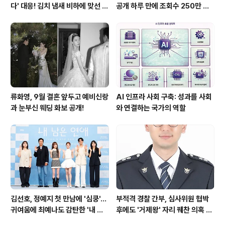
다' 대응! 김치 냄새 비하에 맞선 통
공개 하루 만에 조회수 250만 돌
쾌한 이야기
파하며 화제성 입증
류화영, 9월 결혼 앞두고 예비신랑
AI 인프라 사회 구축: 성과를 사회
과 눈부신 웨딩 화보 공개!
와 연결하는 국가의 역할
김선호, 정예지 첫 만남에 '심쿵'…
부적격 경찰 간부, 심사위원 협박
귀여움에 최예나도 감탄한 '내 남
후에도 '거제왕' 자리 꿰찬 의혹 진
은 연애'
상 규명