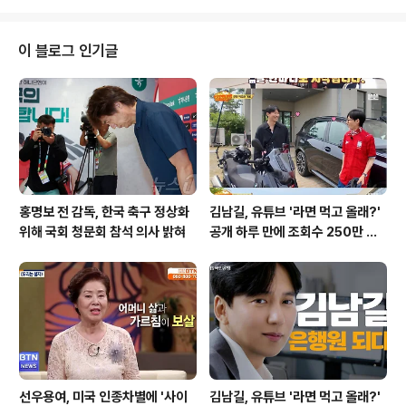
4년 66명으로 증가하며, 무려 57.1%의 급증률을 보였습
니다. 이러한 수치는 고령 운전자의 교통사고 위험이 심각
하다는 것을 보여줍니다. 이와 같은 문제를 해결하기 위해
이 블로그 인기글
서울시는 ‘어르신 운전중’ 표지를 배부하게 되었습니다. 이
는 고령 운전자가 운전 중임을 다른 운전자가 인지할 수 있
도록 하는 중요한 조치입니다. ‘어르신 운전중’ 표지의 필요
성지난해 서울시에서 고령 운전자의 운전 면허 반납 실적
은 불과 5.16%에 불..
홍명보 전 감독, 한국 축구 정상화
김남길, 유튜브 '라면 먹고 올래?'
위해 국회 청문회 참석 의사 밝혀
공개 하루 만에 조회수 250만 돌
파하며 화제성 입증
선우용여, 미국 인종차별에 '사이
김남길, 유튜브 '라면 먹고 올래?'