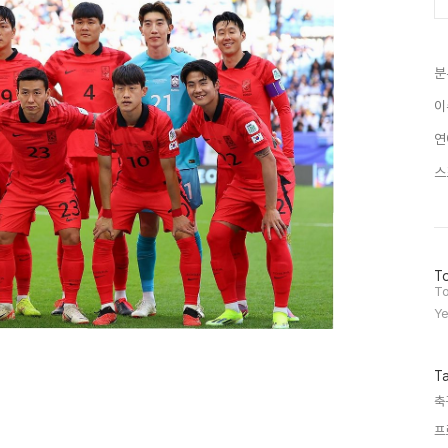
분
이
연
스
방
To
문
To
자
Ye
수
T
축
프