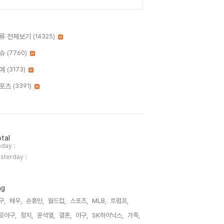
류 전체보기
(14325)
슈
(7760)
예
(3173)
포츠
(3391)
tal
day :
sterday :
ag
구,
배우,
손흥민,
월드컵,
스포츠,
MLB,
트럼프,
로야구,
정치,
윤석열,
결혼,
야구,
SK하이닉스,
가족,