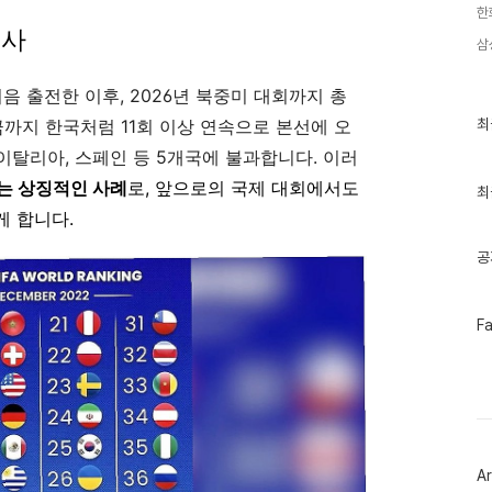
한
역사
삼
처음 출전한 이후, 2026년 북중미 대회까지 총
최
최
금까지 한국처럼 11회 이상 연속으로 본선에 오
근
 이탈리아, 스페인 등 5개국에 불과합니다. 이러
글
과
는 상징적인 사례
로, 앞으로의 국제 대회에서도
인
최
기
게 합니다.
글
공
페
F
이
스
북
트
위
터
플
러
Ar
그