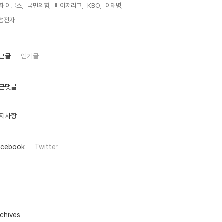
화 이글스,
국민의힘,
메이저리그,
KBO,
이재명,
성전자,
근글
인기글
근댓글
지사항
acebook
Twitter
chives