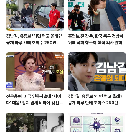
레스 DSR에 따라 대출 금리가 1.5%로 확대됩니다. 이로
인해 주택담보대출을 포함한 다..
김남길, 유튜브 '라면 먹고 올래?'
홍명보 전 감독, 한국 축구 정상화
공개 하루 만에 조회수 250만 돌
위해 국회 청문회 참석 의사 밝혀
파하며 화제성 입증
선우용여, 미국 인종차별에 '사이
김남길, 유튜브 '라면 먹고 올래?'
다' 대응! 김치 냄새 비하에 맞선 통
공개 하루 만에 조회수 250만 돌
쾌한 이야기
파하며 화제성 입증