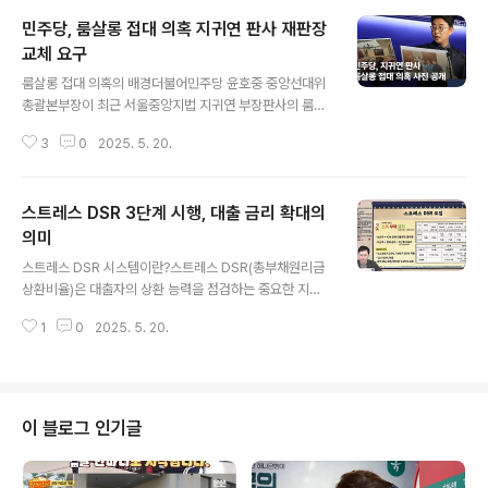
민주당, 룸살롱 접대 의혹 지귀연 판사 재판장
교체 요구
글 내용
룸살롱 접대 의혹의 배경더불어민주당 윤호중 중앙선대위
총괄본부장이 최근 서울중앙지법 지귀연 부장판사의 룸살
롱 접대 의혹에 대해 강력히 반발했습니다. 윤 총괄본부장
3
0
2025. 5. 20.
은 '이런 판사에게 역사적 재판을 계속 맡겨도 되냐'며 재판
장 교체를 요구했습니다. 이러한 발언은 사법부의 신뢰와
권위가 무너질 수 있다는 우려에서 나온 것입니다. 윤 총괄
스트레스 DSR 3단계 시행, 대출 금리 확대의
본부장은 법사위원장으로서의 입장을 강조하며, 사법부가
스스로 권위를 세워야 한다고 주장했습니다. 이러한 요구
의미
글 내용
는 단순한 정치적 공세가 아닌, 법치주의의 근본을 지키기
스트레스 DSR 시스템이란?스트레스 DSR(총부채원리금
위한 진지한 경고로 볼 수 있습니다. 지귀연 판사의 발언과
상환비율)은 대출자의 상환 능력을 점검하는 중요한 지표
민주당의 반응지귀연 판사는 최근 윤석열 전 대통령의 재
로, 대출금리에 스트레스 금리를 더해 대출 한도를 산정합
판에서 룸살롱 접대 의혹에 대해 '그런 데 가서 접대받는 건
1
0
2025. 5. 20.
니다. 이번 3단계 시행에서는 스트레스 금리가 1.5%로 증
생각해 본 적 없다'고 해명했습니다...
가하며, 이는 모든 금융권의 가계대출에 적용됩니다. 이러
한 조치는 가계부채 문제를 해결하기 위한 정부의 노력으
로, 특히 수도권과 지방 간의 차별적인 정책이 포함되어 있
습니다. 3단계 스트레스 DSR의 도입으로 인해 대출자들
이 블로그 인기글
은 더 높은 금리로 인해 대출 한도가 감소할 것으로 예상되
며, 이는 대출 문턱을 더욱 높이는 결과를 초래할 것입니다.
금리 인상과 대출 한도의 변화새롭게 시행되는 3단계 스트