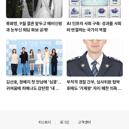
류화영, 9월 결혼 앞두고 예비신랑
AI 인프라 사회 구축: 성과를 사회
과 눈부신 웨딩 화보 공개!
와 연결하는 국가의 역할
김선호, 정예지 첫 만남에 '심쿵'…
부적격 경찰 간부, 심사위원 협박
귀여움에 최예나도 감탄한 '내 남
후에도 '거제왕' 자리 꿰찬 의혹 진
은 연애'
상 규명
의안내
티스토리
로그인
고객센터