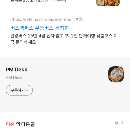
브샤브&생오리&생삼겹 전문점
https://cafe.naver.com/ewontour
광고
버스캠퍼스 우등버스 동창회
관광버스 26년 4월 신차 출고 1박2일 단체여행 맞춤코스 지
금 문의하세요
로그 정보
PM Desk
PM Desk
구독하기
더보기
이슈
의 다른 글