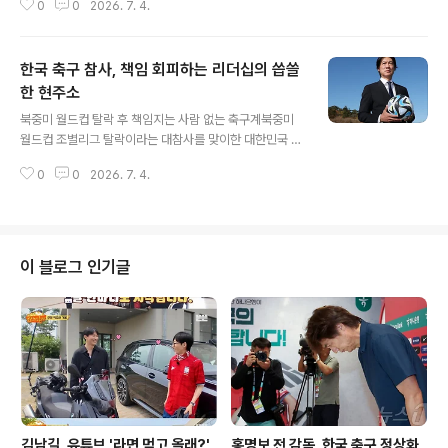
0
0
2026. 7. 4.
이비슨 선수는 마지막 경기일지도 모른다는 불안감 속에서
키움의 제안을 받고 기쁜 마음으로 합류를 결정했습니다.
한국에서의 선수 생활을 계속 이어갈 수 있게 되어 매우 만
한국 축구 참사, 책임 회피하는 리더십의 씁쓸
족하고 있습니다. 키움 히어로즈 합류 소감 및 기대 효과맷
데이비슨 선수는 키움 히어로즈의 따뜻한 환영과 신속한
한 현주소
글 내용
지원에 깊은 감사를 표했습니다. 구단은 데이비슨 선수의
북중미 월드컵 탈락 후 책임지는 사람 없는 축구계북중미
서울 적응을 돕기 위해 이사 등 제반 사항을 적극 지원했습
월드컵 조별리그 탈락이라는 대참사를 맞이한 대한민국 축
니다. 설종진 감독은 데이비슨 선수가 KBO 리그에 오래 남
구의 뒤끝이 씁쓸합니다. 사상 최악의 성적표를 받아들고
기를 바란다는 격려의 말을 전했습니다. 감독은 데이비슨
0
0
2026. 7. 4.
도 책임지는 이가 없는 가운데, 홍명보 전 감독 선임 논란
선수를 팀의 3번 타자로 기용..
주역 이임생 전 대한축구협회 기술본부 총괄이사의 무책임
한 잠행이 도마 위에 올랐습니다. 현재 이임생 전 이사는 월
드컵 탈락 이후 축구계의 거센 비판 여론 속에서 아예 공식
석상에 모습조차 드러내지 않은 채 숨어버렸습니다. 이임
이 블로그 인기글
생 전 이사의 위증과 책임 회피 행보이임생 전 이사가 보여
온 이러한 책임 회피형 행보는 감독 선임 과정에서부터 예
견된 일이었습니다. 과거 국회 문화체육관광위원회 현안
질의 당시 이 전 이사는 눈물까지 흘리며 결백을 호소했으
나, 결국 국회를 상대로 뻔뻔한 거짓말..
김남길, 유튜브 '라면 먹고 올래?'
홍명보 전 감독, 한국 축구 정상화