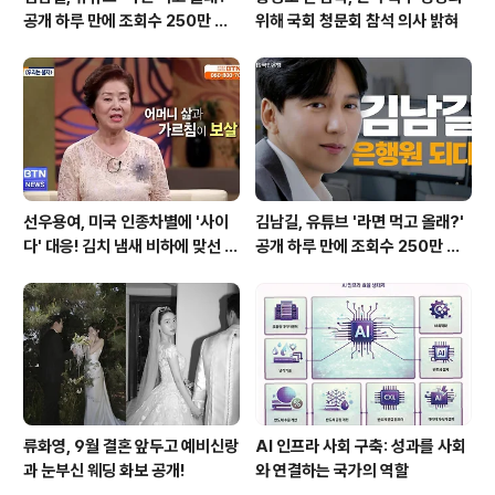
공개 하루 만에 조회수 250만 돌
위해 국회 청문회 참석 의사 밝혀
파하며 화제성 입증
선우용여, 미국 인종차별에 '사이
김남길, 유튜브 '라면 먹고 올래?'
다' 대응! 김치 냄새 비하에 맞선 통
공개 하루 만에 조회수 250만 돌
쾌한 이야기
파하며 화제성 입증
류화영, 9월 결혼 앞두고 예비신랑
AI 인프라 사회 구축: 성과를 사회
과 눈부신 웨딩 화보 공개!
와 연결하는 국가의 역할