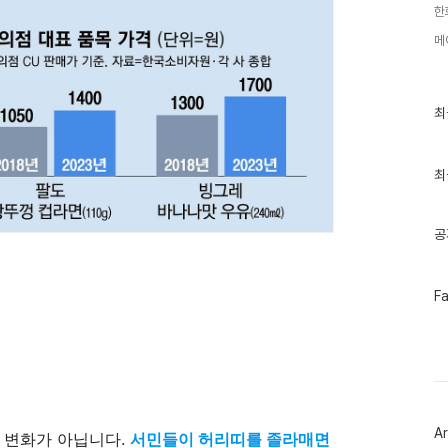
한
메
최
최
근
글
과
인
최
기
글
공
페
F
이
스
북
트
위
터
플
러
Ar
그
 변화가 아닙니다.
서민들이 허리띠를 졸라매면