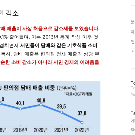
인 감소
분
담배 매출이 사상 처음으로 감소세를 보였습니다
.
이
.1% 줄어들며, 이는 2013년 통계 작성 이후 첫
연
 겹치면서
서민들이 담배와 같은 기호식품 소비
스
. 특히, 담배 매출은 편의점 전체 매출의 상당 부
순한 소비 감소가 아니라 서민 경제의 어려움을
방
To
문
To
자
Ye
수
T
가
S