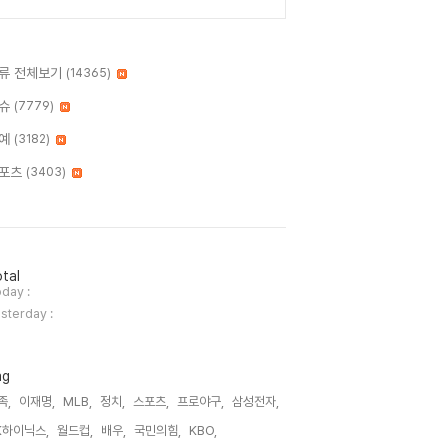
류 전체보기
(14365)
슈
(7779)
예
(3182)
포츠
(3403)
tal
day :
sterday :
ag
족,
이재명,
MLB,
정치,
스포츠,
프로야구,
삼성전자,
K하이닉스,
월드컵,
배우,
국민의힘,
KBO,