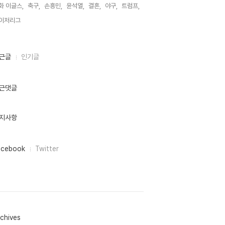
화 이글스,
축구,
손흥민,
윤석열,
결혼,
야구,
트럼프,
이저리그,
근글
인기글
근댓글
지사항
acebook
Twitter
chives