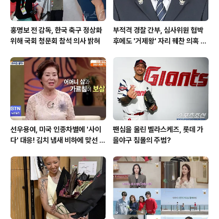
홍명보 전 감독, 한국 축구 정상화
부적격 경찰 간부, 심사위원 협박
위해 국회 청문회 참석 의사 밝혀
후에도 '거제왕' 자리 꿰찬 의혹 진
상 규명
선우용여, 미국 인종차별에 '사이
팬심을 울린 벨라스케즈, 롯데 가
다' 대응! 김치 냄새 비하에 맞선 통
을야구 침몰의 주범?
쾌한 이야기