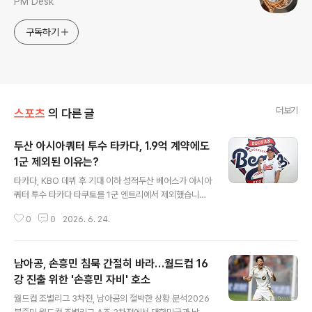
PM Desk
구독하기
더보기
스포츠
의 다른 글
두산 아시아쿼터 투수 타카다, 1.9억 계약에도
1군 제외된 이유는?
글 내용
타카다, KBO 데뷔 후 기대 이하 성적두산 베어스가 아시아
쿼터 투수 타카다 타쿠토를 1군 엔트리에서 제외했습니다.
타카다는 총액 1억 9천만원에 계약하며 기대를 모았으나,
0
0
2026. 6. 24.
데뷔 이후 기대 이하의 성적을 기록하고 있습니다. 이에 따
라 팀은 외야수 전다민을 1군으로 콜업했습니다. 김원형 감
독의 타카다 평가 및 향후 계획김원형 두산 감독은 타카다
남아공, 손흥민 침묵 간절히 바라…월드컵 16
의 최근 투구에 대해 편차가 있다고 평가했습니다. 특히 한
화전에서는 유리한 카운트를 잡고도 볼넷을 허용하는 등
강 진출 위한 '손흥민 자비' 호소
글 내용
아쉬운 모습을 보였다고 지적했습니다. 이에 따라 타카다
월드컵 조별리그 3차전, 남아공의 절박한 상황 분석2026
의 다음 등판은 잠시 미뤄지고, 최승용이 선발 투수로 나설