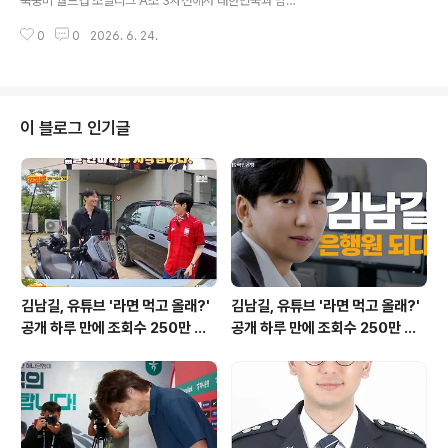
북중미 월드컵 조별리그 A조 3차전에서 대한민국과 남아
예정입니다. 김택연의 최근 부진과 감독의 분석최근 김택
공이 맞붙게 됩니다. 현재 한국은 1승 1패로 조 2위, 남아공
연 투수는 두 경기 연속 피홈런을 허용하며 부진한 모습을
0
0
2026. 6. 24.
은 1무 1패로 4위에 머물러 있습니다. 남아공은 이번 경기
보였습니다. 김 감독은 ..
에서 승리하지 못하면 조별리그 탈락이 확정되는 절박한
상황에 놓여 있습니다. 남아공, 손흥민의 부진을 기대하는
이유남아공 매체는 대한민국 축구 국가대표팀의 주장 손흥
민이 아직 이번 월드컵에서 득점을 기록하지 못했지만, 언
이 블로그 인기글
제든 득점할 수 있는 세계적인 공격수임을 인정했습니다.
그러나 남아공은 손흥민이 결정적인 순간에 실수를 범하여
침묵하기를 간절히 바라고 있습니다. 과거 맨시티전 사례,
남아공의 희망남아공은 손흥민이 과거 맨체스터 시티와의
경기에서 골키퍼와 일대일 ..
김남길, 유튜브 '라면 먹고 올래?'
김남길, 유튜브 '라면 먹고 올래?'
공개 하루 만에 조회수 250만 돌
공개 하루 만에 조회수 250만 돌
파하며 화제성 입증
파하며 화제성 입증