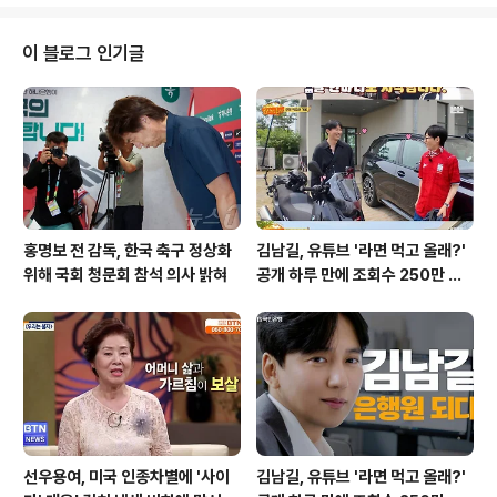
찰 조사에서 '힘들었다'고 진술하며 자신의 상황을 설명했
지만, 그의 행동은 많은 의문을 남기고 있습니다. 사고 발생
후, A씨는 홀로 차량에서 빠져나와 지인에게 도움을 요청
이 블로그 인기글
하며 도주한 것으로 나타났습니다. 이 사건은 단순한 사고
가 아닌, 가족의 비극으로 이어진 심리적 압박의 결과일까
요? 사건의 진실을 파악하기 위해 경찰은 A씨의 심리상태
와 사고의 원인을 면밀히 조사하고 있습니다. 가족을 잃은
슬픔과 고통가족을 잃은 슬픔..
홍명보 전 감독, 한국 축구 정상화
김남길, 유튜브 '라면 먹고 올래?'
위해 국회 청문회 참석 의사 밝혀
공개 하루 만에 조회수 250만 돌
파하며 화제성 입증
선우용여, 미국 인종차별에 '사이
김남길, 유튜브 '라면 먹고 올래?'