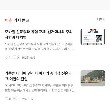
더보기
이슈
의 다른 글
모바일 신분증과 유심 교체, 선거에서의 주의
사항과 대처법
글 내용
모바일 신분증의 중요성과 유심 교체 현황최근 SK텔레콤
의 해킹 사건으로 인해 유심을 교체한 가입자가 무려 600
만명에 가까워졌습니다. 이로 인해 많은 시민들이 모바일
1
0
2025. 6. 3.
신분증을 활용해 본인 확인을 해야 할 상황에 놓였습니다.
행정안전부의 모바일신분증 애플리케이션은 개인 스마트
폰에 발급되며, 정보는 단말기에 저장되어 유심 교체 여부
가족을 바다에 던진 아버지의 충격적 진술과
와 관계없이 계속 사용할 수 있습니다. 반면, 통신 3사의 'P
ASS 앱'에 등록된 모바일 신분증은 스마트폰 단말기에 따
그 이면의 진실
글 내용
라 재등록 과정이 필요합니다. 통신업계는 이러한 상황을
이 사건의 전말: 바다로 돌진한 차량전남 진도군 임회면 진
감안하여 유심 교체 후 모바일 신분증 사용에 주의할 것을
도항 인근 해상에서 발생한 충격적인 사건은 많은 이들의
당부하고 있습니다. 유심 교체 후 본인 확인 방법유심을 교
가슴을 아프게 하고 있습니다. 한 아버지가 가족을 태운 차
체한 후 모바일 신분증을 사용하려면 특별한 주의가 필요
0
0
2025. 6. 3.
량을 바다로 돌진시켜 아내와 두 아들을 잃게 된 사건은 그
합니다. 아이폰 이용자는 PASS ..
배경과 이유를 두고 논란을 일으키고 있습니다. A씨는 경