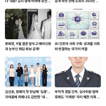
다' 대응! 김치 냄새 비하에 맞선 통
공개 하루 만에 조회수 250만 돌
쾌한 이야기
파하며 화제성 입증
류화영, 9월 결혼 앞두고 예비신랑
AI 인프라 사회 구축: 성과를 사회
과 눈부신 웨딩 화보 공개!
와 연결하는 국가의 역할
김선호, 정예지 첫 만남에 '심쿵'…
부적격 경찰 간부, 심사위원 협박
귀여움에 최예나도 감탄한 '내 남
후에도 '거제왕' 자리 꿰찬 의혹 진
은 연애'
상 규명