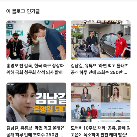
나오고 있습니다. 일본 축구계의 홍명보 감독에 대한 긍정
적 평가반면 일본 축구계에서는 홍명보 감독의 지도력과
이 블로그 인기글
인품을 높이 평가하는 분위기입니다. 한 J리그 관계자는 홍
감독이 인품이 훌륭하고 일본에 우호적인 인물이며 지도자
로서도 일류라고 언급했습니다. 그는 홍 감독이 일본에서
지도자 생활을 하는 것이 나을 수 있다고 덧붙였습니다. 홍
명보 감독의 일본 축구계에서..
홍명보 전 감독, 한국 축구 정상화
김남길, 유튜브 '라면 먹고 올래?'
위해 국회 청문회 참석 의사 밝혀
공개 하루 만에 조회수 250만 돌
파하며 화제성 입증
김남길, 유튜브 '라면 먹고 올래?'
도깨비 10주년 재회: 공유, 풀메 김
공개 하루 만에 조회수 250만 돌
고은에 폭소하며 찐친 케미 발산!