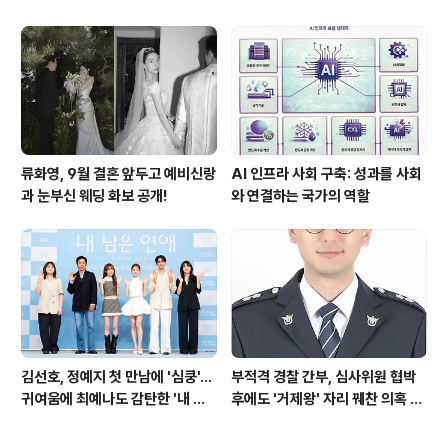
파하며 화제성 입증
류화영, 9월 결혼 앞두고 예비신랑
AI 인프라 사회 구축: 성과를 사회
과 눈부신 웨딩 화보 공개!
와 연결하는 국가의 역할
김선호, 정예지 첫 만남에 '심쿵'…
부적격 경찰 간부, 심사위원 협박
귀여움에 최예나도 감탄한 '내 남
후에도 '거제왕' 자리 꿰찬 의혹 진
은 연애'
상 규명