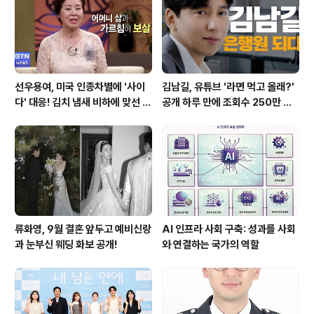
선우용여, 미국 인종차별에 '사이
김남길, 유튜브 '라면 먹고 올래?'
다' 대응! 김치 냄새 비하에 맞선 통
공개 하루 만에 조회수 250만 돌
쾌한 이야기
파하며 화제성 입증
류화영, 9월 결혼 앞두고 예비신랑
AI 인프라 사회 구축: 성과를 사회
과 눈부신 웨딩 화보 공개!
와 연결하는 국가의 역할