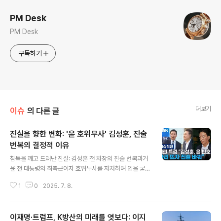
PM Desk
PM Desk
구독하기
더보기
이슈
의 다른 글
진실을 향한 변화: '윤 호위무사' 김성훈, 진술
번복의 결정적 이유
글 내용
침묵을 깨고 드러난 진실: 김성훈 전 차장의 진술 번복과거
윤 전 대통령의 최측근이자 호위무사를 자처하며 입을 굳
게 닫았던 김성훈 전 경호처 차장이 내란 특검 조사에서 입
1
0
2025. 7. 8.
장을 바꿨습니다. 이는 단순한 태도 변화를 넘어, 수사의 중
대한 전환점을 의미합니다. 김 전 차장은 윤 전 대통령의 지
시 사항을 근거로 구속영장을 청구할 수 있도록 하는 핵심
이재명·트럼프, K방산의 미래를 엿보다: 이지
증언을 제공했습니다. 그의 진술 번복은 특검 수사에 결정