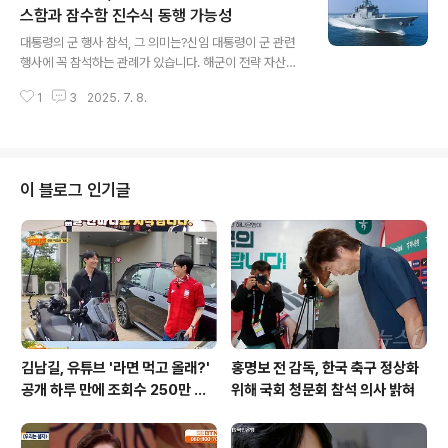
적인 영향을 미쳤으며, 그 배경에 대한 분석이 필요합니다.
스함과 잠수함 진수식 동행 가능성
글 내용
SBS 뉴스 기사를 통해 자세한 내용을 확인할 수 있습니다.
대통령의 군 행사 참석, 그 의미는?신임 대통령이 군 관련
숨겨진 진실의 조각들: 진술 번복의 배경김성훈 전 차장의
행사에 꼭 참석하는 관례가 있습니다. 해군이 전략 자산으
진술 번복에는 여러 요인이 복합적으로 작용했습니다. 가
로 도입하는 차세대 함정 또는 잠수함 진수식이 대표적입
장 큰 요인은 객관적인 증거의 제시입니다. 특히, 비화폰 내
1
3
2025. 7. 8.
니다. 역대 대통령은 해군의 차세대 함정과 잠수함 진수식
역에서 윤 전 대..
에 참석해 축사를 통해 해군력 증강의 필요성 및 든든한 안
보를 강조해왔습니다. 주목받는 진수식, 다산정약용함과
이봉창함이재명 대통령이 참석할 수 있는 행사도 대기 중
입니다. 차세대 이지스함 사업인 ‘한국형 구축함(KDX)-Ⅲ
이 블로그 인기글
배치(Batch)-Ⅱ’ 사업의 2번함이자 해군의 다섯 번째 이지
스함인 ‘다산정약용함’ 진수식입니다. 배수량 8200t급으
로 해군이 보유한 구축함 가운데 가장 크면서도 최대 속력
은 시속 30노트(약 55㎞)에 달합니다. 2024년 착공식
과 기공식을 거쳐 현재는..
김남길, 유튜브 '라면 먹고 올래?'
홍명보 전 감독, 한국 축구 정상화
공개 하루 만에 조회수 250만 돌
위해 국회 청문회 참석 의사 밝혀
파하며 화제성 입증