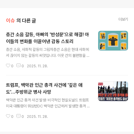
더보기
이슈
의 다른 글
층간 소음 갈등, 아빠의 '반성문'으로 해결! 아
이들의 변화를 이끌어낸 감동 스토리
글 내용
층간 소음, 사회적 갈등의 그림자층간 소음은 현대 사회에
서 끊이지 않는 갈등의 씨앗입니다. 이웃 간의 불편함을 넘
어 사회 문제로까지 번지는 경우가 많습니다. 뉴스 기사에
0
0
2025. 11. 28.
서는 이러한 층간 소음 문제를 겪고, 이를 해결하기 위해 노
력한 한 아버지의 특별한 이야기를 소개합니다. 아이들의
행동에 대한 교육과 층간 소음 문제 해결이라는 두 마리 토
트럼프, 백악관 인근 총격 사건에 '깊은 애
끼를 잡은 아버지의 따뜻한 이야기에 귀 기울여 보세요. 아
빠의 '반성문', 진심이 담긴 사과주인공 A씨는 층간 소음 문
도'…주방위군 병사 사망
글 내용
제로 아랫집 할머니와 갈등을 겪었습니다. 그는 아이들을
백악관 인근 총격 사건 발생: 비극적인 현실도널드 트럼프
제대로 교육하지 못한 자신의 잘못을 인정하고, 아이들 앞
미국 대통령이 워싱턴DC 백악관 인근에서 발생한 총격 사
에서 직접 '반성문'을 작성했습니다. 이 '반성문'은 단순한
건에 대해 깊은 애도를 표했습니다. 이번 사건으로 주방위
사과문을 넘어, 아이들에게 자신의 잘못을 깨닫게 하고 책
0
0
2025. 11. 28.
군 병사 2명 중 1명이 사망하는 안타까운 상황이 발생했습
임감을 길러주는 교육의..
니다. 트럼프 대통령은 플로리다 팜비치에서 미군 장병들
과의 화상 통화에서 이 소식을 접하고 큰 슬픔을 드러냈습