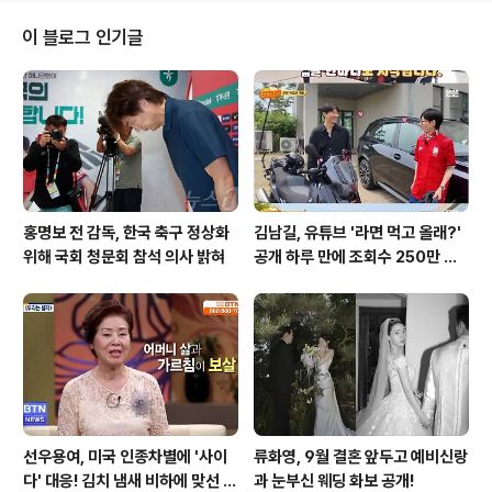
니다. 사망한 새라 벡스트롬: 훌륭한 인물의 비극적인 죽음
트럼프 대통령은 사망한 주방위군 병사 새라 벡스트롬(20·
이 블로그 인기글
여)에 대해 “끔찍한 일”이라며 애도의 뜻을 전했습니다. 그
는 벡스트롬을 “매우 존경받고 훌륭한 인물”이었다고 칭하
며, 그녀의 죽음을 안타까워했습니다. 벡스트롬은 모든 면
에서 뛰어난 인재였다는 트럼프 대통령의 언급은 그녀의
갑작스러운 죽음이 더욱 안타까움을 ..
홍명보 전 감독, 한국 축구 정상화
김남길, 유튜브 '라면 먹고 올래?'
위해 국회 청문회 참석 의사 밝혀
공개 하루 만에 조회수 250만 돌
파하며 화제성 입증
선우용여, 미국 인종차별에 '사이
류화영, 9월 결혼 앞두고 예비신랑
다' 대응! 김치 냄새 비하에 맞선 통
과 눈부신 웨딩 화보 공개!