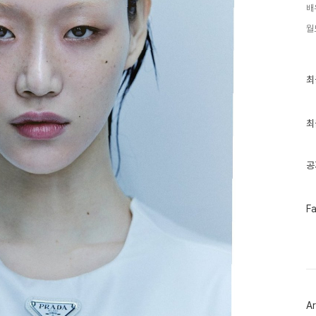
배
월
최
최
근
글
과
인
최
기
글
공
페
F
이
스
북
트
위
터
플
러
Ar
그