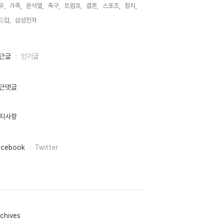
우,
가족,
윤석열,
축구,
트럼프,
결혼,
스포츠,
정치,
드컵,
삼성전자,
근글
인기글
근댓글
지사항
acebook
Twitter
chives