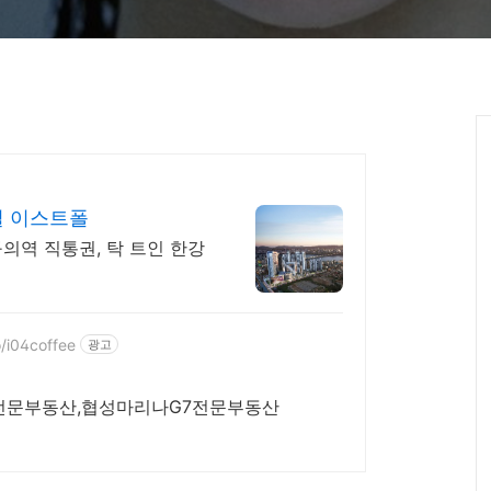
빌 이스트폴
의역 직통권, 탁 트인 한강
o/i04coffee
광고
전문부동산,협성마리나G7전문부동산