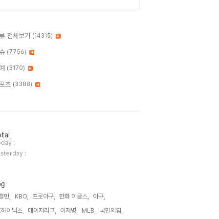
류 전체보기
(14315)
슈
(7756)
예
(3170)
포츠
(3388)
tal
day :
sterday :
ag
흥민,
KBO,
프로야구,
한화 이글스,
야구,
K하이닉스,
메이저리그,
이재명,
MLB,
국민의힘,