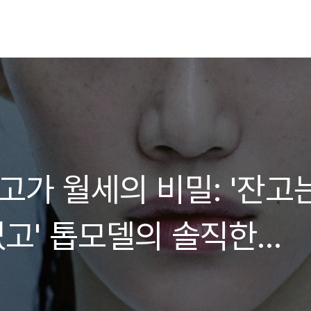
고가 월세의 비밀: '잔고
없고' 톱모델의 솔직한