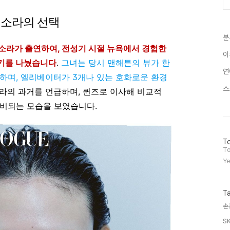
최소라의 선택
분
최소라가 출연하여, 전성기 시절 뉴욕에서 경험한
이
야기를 나눴습니다
.
그녀는 당시 맨해튼의 뷰가 한
연
하며, 엘리베이터가 3개나 있는 호화로운 환경
스
소라의 과거를 언급하며, 퀸즈로 이사해 비교적
대비되는 모습을 보였습니다.
방
To
문
To
자
Ye
수
T
손
S